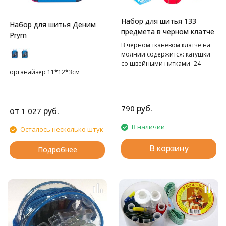
Набор для шитья 133
Набор для шитья Деним
предмета в черном клатче
Prym
В черном тканевом клатче на
молнии содержится: катушки
со швейными нитками -24
органайзер 11*12*3см
цвета+2 меланж, иглы
швейные в контейнере
различных номеров - 30 шт,
булавки наметочные-40
руб.
790
шт,нитевдеватель - 2 шт, иглы
от
руб.
1 027
самовдеваемые -12 шт,
В наличии
подушечка для игл- 1 шт,
Осталось несколько штук
кусачки для ногтей,
вспарыватель - 1 шт,
В корзину
Подробнее
металлический наперсток - 2
шт, сантиметр - 1 шт, ножницы
- 1 шт, иглы в шприце-5 шт,
пинцет-1 шт, карандаш - 1 шт,
крючок №3,5 мм, булавки
английские – 5 шт, набор с
пуговицами.