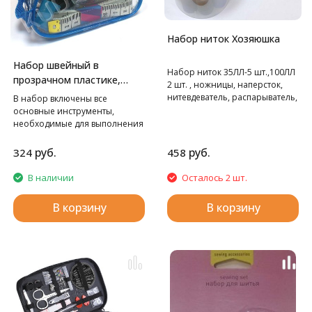
Набор ниток Хозяюшка
Набор швейный в
Набор ниток 35ЛЛ-5 шт.,100ЛЛ
прозрачном пластике,
2 шт. , ножницы, наперсток,
дорожный Hemline
нитевдеватель, распарыватель,
В набор включены все
сантиметр, иглы,
основные инструменты,
необходимые для выполнения
мелкого ремонта одежды.
руб.
руб.
324
458
В наличии
Осталось 2 шт.
В корзину
В корзину