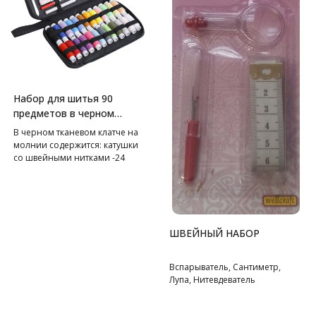
Набор для шитья 90
предметов в черном
клатче
В черном тканевом клатче на
молнии содержится: катушки
со швейными нитками -24
цвета, иглы швейные в
контейнере различных
номеров - 30 шт, булавки
наметочные-10 шт,
нитевдеватель - 2 шт, кусачки
ШВЕЙНЫЙ НАБОР
для ногтей, вспарыватель - 1
шт, металлический наперсток -
2 шт, сантиметр - 1 шт,
Вспарыватель, Сантиметр,
ножницы - 1 шт, иглы в
Лупа, Нитевдеватель
шприце-5 шт, пинцет-1 шт,
карандаш - 1 шт, булавки
английские – 5 шт, пуговицы.