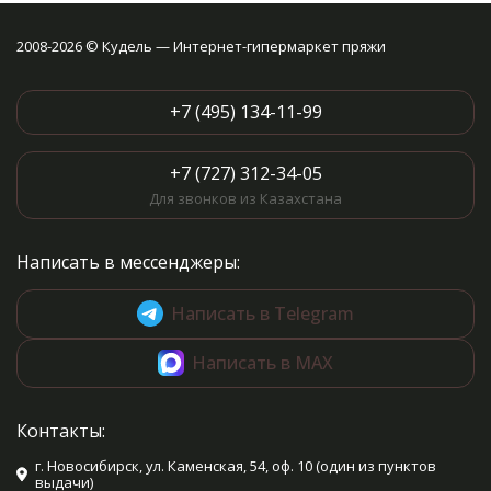
- 1 шт​, булавка с головкой - 2
шт, булавка английская - 1 шт,
2008-2026 © Кудель — Интернет-гипермаркет пряжи
пуговицы белые - 3 шт.
+7 (495) 134-11-99
+7 (727) 312-34-05
Для звонков из Казахстана
Написать в мессенджеры:
Написать в Telegram
Написать в MAX
Контакты:
г. Новосибирск, ул. Каменская, 54, оф. 10 (один из пунктов
выдачи)