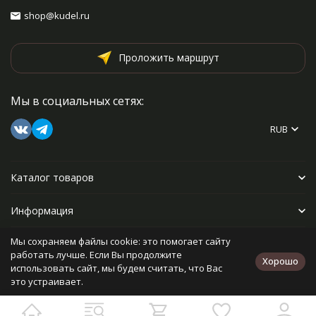
shop@kudel.ru
Проложить маршрут
Мы в социальных сетях:
RUB
Каталог товаров
Информация
Мы сохраняем файлы cookie: это помогает сайту
Прочее
работать лучше. Если Вы продолжите
Хорошо
использовать сайт, мы будем считать, что Вас
это устраивает.
Политика персональных данных
Карта сайта
Разработано в
bodysite.ru