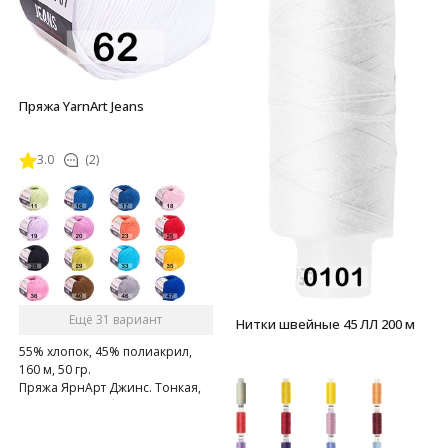
Пряжа YarnArt Jeans
3.0
(2)
Ещё 31 вариант
Нитки швейные 45 ЛЛ 200 м
55% хлопок, 45% полиакрил,
160 м, 50 гр.
Пряжа ЯрнАрт Джинс. Тонкая,
мягкая, слегка бархатистая
нитка. Очень приятная на
ощупь.