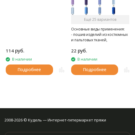
Ещё 25 вариантов
Основные виды применения:
- пошив изделий из костюмных
и пальтовых тканей,
спецодежды
руб.
руб.
114
22
- при швейно-клеевом
скреплении книг в типографии
В наличии
В наличии
Подробнее
Подробнее
2008-2026 © Кудель — Интернет-гипермаркет пряжи