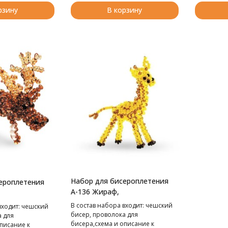
рзину
В корзину
Набор для бисероплетения
ероплетения
А-136 Жираф,
В cостав набора входит: чешский
входит: чешский
бисер, проволока для
а для
бисера,схема и описание к
писание к