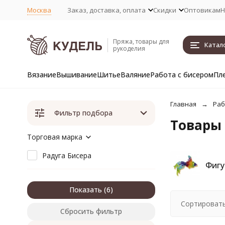
Москва
Заказ, доставка, оплата
Скидки
Оптовикам
Н
Пряжа, товары для
Катал
рукоделия
Вязание
Вышивание
Шитье
Валяние
Работа с бисером
Пл
Главная
Раб
Фильтр подбора
Товары 
Торговая марка
Радуга Бисера
Фигу
Показать
Сортировать
Сбросить фильтр