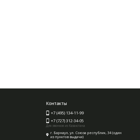
Контакты
+7 (495) 134-11-99
+7 (727) 312-34-05
Для звонков из Казахстана
г. Барнаул, ул. Союза республик, 34 (один
из пунктов выдачи)