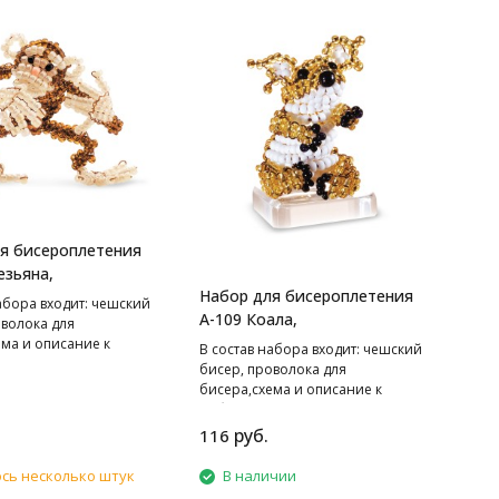
я бисероплетения
езьяна,
Набор для бисероплетения
абора входит: чешский
А-109 Коала,
оволока для
ема и описание к
В cостав набора входит: чешский
бисер, проволока для
бисера,схема и описание к
работе.
руб.
116
сь несколько штук
В наличии