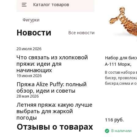
Каталог товаров
Фигурки
Новости
Все новости
20 июля 2026
Что связать из хлопковой
Набор для бис
пряжи: идеи для
А-111 Морж,
начинающих
В cостав набора 
19 июня 2026
бисер, проволок
Пряжа Alize Puffy: полный
бисера,схема и о
работе.
обзор, идеи и советы
28 мая 2026
Летняя пряжа: какую лучше
выбрать для жаркой
погоды
руб.
116
Отзывы о товарах
В наличии