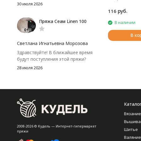
аккуратно. После стирки полотно
30 июля 2026
работе.
осталось приятным и форму не
руб.
116
потеряло, цвет тоже не стал
Пряжа Сеам Linen 100
В наличии
тусклее. Единственный нюанс -
моточки маленькие, расход лучше
В ко
посчитать заранее, а то мне одного
чуть-чуть не хватило))
Светлана Игнатьевна Морозова
Здравствуйте! В ближайшее время
будут поступления этой пряжи?
28 июля 2026
Катало
Вязание
Вышива
2008-2026 © Кудель — Интернет-гипермаркет
Шитье
пряжи
Валяние