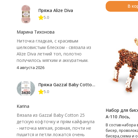
В ко
Пряжа Alize Diva
5.0
Марина Тихонова
Ниточка гладкая, с красивым
шелковистым блеском - связала из
Alize Diva летний топ, полотно
получилось мягким и аккуратным.
Петли хорошо видны, вяжется
4 августа 2026
довольно быстро, после стирки
форма не поплыла. Единственный
Пряжа Gazzal Baby Cotton 25
нюанс - пряжа немного скользит и
5.0
иногда расслаивается, пришлось
привыкнуть к ней и подобрать
крючок поудобнее.
Karina
Набор для бис
Вязала из Gazzal Baby Cotton 25
А-110 Лось,
детскую кофточку и прям кайфанула
В cостав набора 
- ниточка мягкая, ровная, почти не
бисер, проволок
пушится и петли ложатся очень
бисера,схема и о