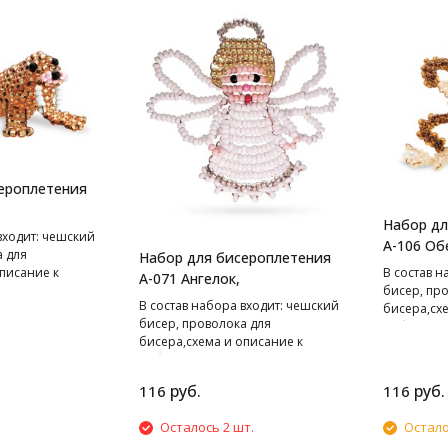
ероплетения
Набор дл
входит: чешский
А-106 Об
а для
Набор для бисероплетения
В cостав н
писание к
А-071 Ангелок,
бисер, пр
В cостав набора входит: чешский
бисера,сх
бисер, проволока для
работе.
бисера,схема и описание к
работе.
руб.
руб.
116
116
Осталось 2 шт.
Остало