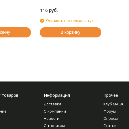
работе.
руб.
116
Осталось несколько штук
рзину
В корзину
г товаров
Информация
Прочее
Доставка
Клуб MAGIC
ние
О компании
Форум
Новости
Опросы
Оптовикам
Статьи