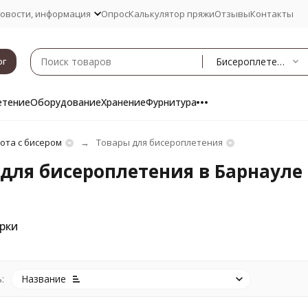
овости, информация
Опрос
Калькулятор пряжи
Отзывы
Контакты
Бисероплетение
ог
етение
Оборудование
Хранение
Фурнитура
ота с бисером
Товары для бисероплетения
для бисероплетения в Барнауле
рки
:
Название