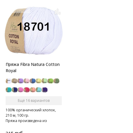
Пряжа Fibra Natura Cotton
Royal
Ещё 16 вариантов
100% органический хлопок,
210 м, 100 гр.
Пряжа произведена из
качественного и очень
мягкого хлопка.