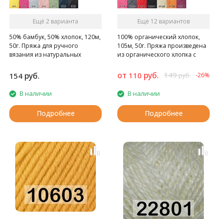
Ещё 2 варианта
Ещё 12 вариантов
50% бамбук, 50% хлопок, 120м,
100% органический хлопок,
50г. Пряжа для ручного
105м, 50г. Пряжа произведена
вязания из натуральных
из органического хлопка с
волокон
использованием экологичных
красителей
от
руб.
149
руб.
110
154
-26%
руб.
В наличии
В наличии
Подробнее
Подробнее