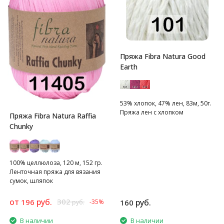
Пряжа Fibra Natura Good
Earth
53% хлопок, 47% лен, 83м, 50г.
Пряжа лен с хлопком
Пряжа Fibra Natura Raffia
Chunky
100% целлюлоза, 120 м, 152 гр.
Ленточная пряжа для вязания
сумок, шляпок
от
руб.
302
196
руб.
-35%
160
руб.
В наличии
В наличии