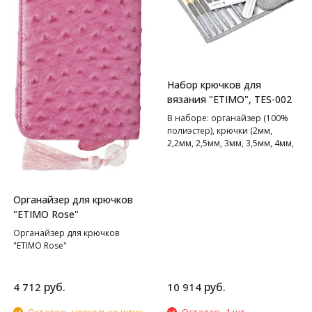
Набор крючков для
вязания "ETIMO", TES-002
В наборе: органайзер (100%
полиэстер), крючки (2мм,
2,2мм, 2,5мм, 3мм, 3,5мм, 4мм,
5мм, 6мм), линейка, ножницы,
иглы в ассортименте 2шт
Органайзер для крючков
"ETIMO Rose"
Органайзер для крючков
"ETIMO Rose"
руб.
руб.
4 712
10 914
Осталось несколько штук
Осталась 1 шт.