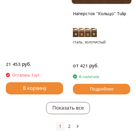
(50см, 60см, 80см), заглушки -
4шт, адаптер для тросика 1шт,
иглы в ассортименте 2шт,
Наперсток "Кольцо" Tulip
линейка для измерения
размера спиц с резаком для
нити.
ВНИМАНИЕ!!! Вязать спицами
осторожно. Спицы сильно
сталь, золотистый
гнуть нельзя. Возвраты не
принимаем.
руб.
21 453
от
руб.
421
Осталась 1 шт.
В наличии
В корзину
Подробнее
Показать все
1
2