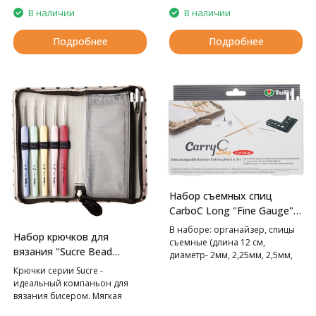
В наличии
В наличии
Подробнее
Подробнее
Набор съемных спиц
CarboC Long "Fine Gauge"
Tulip
В наборе: органайзер, спицы
Набор крючков для
съемные (длина 12 см,
вязания "Sucre Bead
диаметр- 2мм, 2,25мм, 2,5мм,
Crochet" Tulip
2,75мм, 3мм, тросик (60см,
Крючки серии Sucre -
80см), заглушки - 2шт, иглы
идеальный компаньон для
гобеленовые 2шт, линейка для
вязания бисером. Мягкая
измерения размера спиц с
прорезиненная ручка