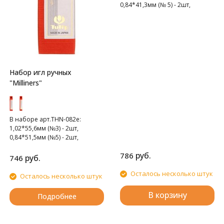
0,84*41,3мм (№ 5) - 2шт,
0,76*39,7мм (№ 6) - 2шт
Набор игл ручных
"Milliners"
В наборе арт.THN-082e:
1,02*55,6мм (№3) - 2шт,
0,84*51,5мм (№5) - 2шт,
0,69*48мм (№7) - 2шт
руб.
786
В наборе арт.THN-083e:
руб.
746
0,61*45мм (№8) - 2шт,
0,56*42,4мм (№9) - 2шт,
Осталось несколько штук
Осталось несколько штук
0,46*40,5мм (№10) - 2шт
В корзину
Подробнее