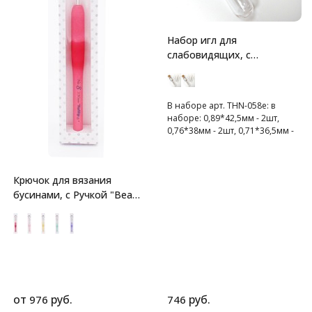
Набор игл для
слабовидящих, с
золотистым ушком, Tulip
В наборе арт. THN-058e: в
наборе: 0,89*42,5мм - 2шт,
0,76*38мм - 2шт, 0,71*36,5мм -
2шт
В наборе арт. THN-108e:
0,56*42,4мм - 3шт, 0,56*36,4мм
Крючок для вязания
- 3шт
бусинами, с Ручкой "Bead
Crochet" Tulip
от
руб.
руб.
976
746