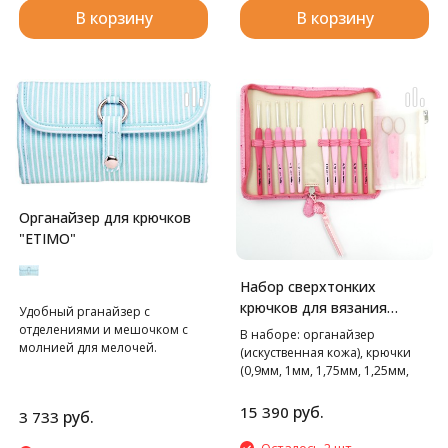
В корзину
В корзину
Органайзер для крючков
"ETIMO"
Набор сверхтонких
крючков для вязания
Удобный рганайзер с
"ETIMO Rose", TEL-001e
отделениями и мешочком с
В наборе: органайзер
молнией для мелочей.
(искуственная кожа), крючки
(0,9мм, 1мм, 1,75мм, 1,25мм,
1,5мм, 2мм, 2,2мм, 2,5мм, 3мм,
3,5мм), ножницы с чехлом для
руб.
15 390
руб.
3 733
лезвия, игла-2шт
Осталось 2 шт.