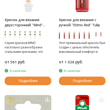
Крючок для вязания
Крючок для вязания с
двухсторонний "Mind"
ручкой "Etimo Red" Tulip
Tulip
Серия крючков MIND
Этот премиальный крючок был
настолько разнообразна
создан с целью обеспечить
стальными крючками, что
максимальный комфорт и
любая вязальщица сможет
качество при вязании.
подобрать себе нужный
от
руб.
от
руб.
561
1 026
вариант.
В наличии
В наличии
Подробнее
Подробнее