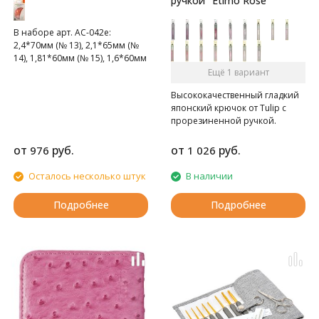
ручкой "Etimo Rose"
В наборе арт. AC-042e:
2,4*70мм (№ 13), 2,1*65мм (№
14), 1,81*60мм (№ 15), 1,6*60мм
(№ 16)
Ещё 1 вариант
В наборе арт. AC-043e:
Высококачественный гладкий
1,6*60мм (№ 16), 1,35*54,5мм
японский крючок от Tulip c
(№ 17), 1,24*48,5мм (№ 18),
прорезиненной ручкой.
1,07*45,5мм (№ 20),
0,89*39,5мм (№ 20)
от
руб.
от
руб.
976
1 026
Осталось несколько штук
В наличии
Подробнее
Подробнее