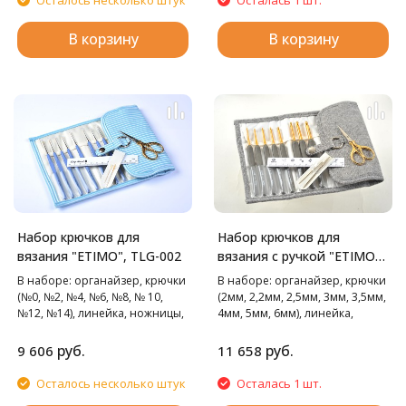
В корзину
В корзину
Набор крючков для
Набор крючков для
вязания "ETIMO", TLG-002
вязания с ручкой "ETIMO"
Tulip
В наборе: органайзер, крючки
В наборе: органайзер, крючки
(№0, №2, №4, №6, №8, № 10,
(2мм, 2,2мм, 2,5мм, 3мм, 3,5мм,
№12, №14), линейка, ножницы,
4мм, 5мм, 6мм), линейка,
иглы для пряжи 2шт.
позолоченные ножницы, иглы
для пряжи 2шт.
руб.
руб.
9 606
11 658
Осталось несколько штук
Осталась 1 шт.