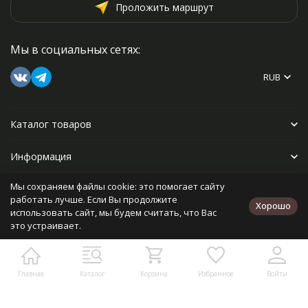
Проложить маршрут
Мы в социальных сетях:
RUB
Каталог товаров
Информация
Мы сохраняем файлы cookie: это помогает сайту
Прочее
работать лучше. Если Вы продолжите
Хорошо
использовать сайт, мы будем считать, что Вас
это устраивает.
Политика персональных данных
Карта сайта
Разработано в
bodysite.ru
Главная
Каталог
Корзина
Избранное
Войти