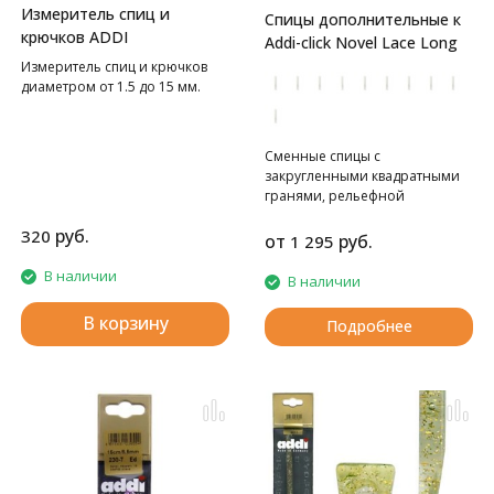
Измеритель спиц и
Спицы дополнительные к
крючков ADDI
Addi-click Novel Lace Long
Измеритель спиц и крючков
диаметром от 1.5 до 15 мм.
Сменные спицы с
закругленными квадратными
гранями, рельефной
поверхностью и
руб.
320
эргономичным дизайном.
от
руб.
1 295
В наличии
В наличии
В корзину
Подробнее