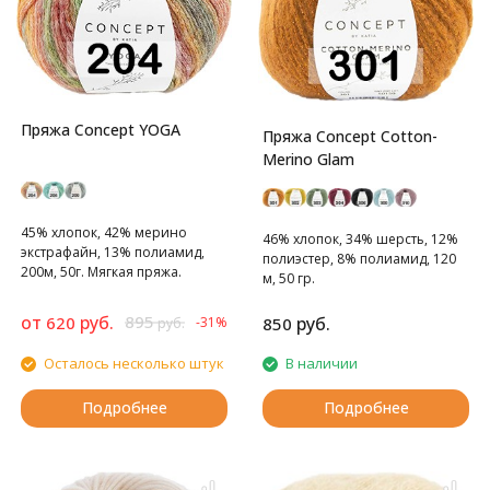
Пряжа Concept YOGA
Пряжа Concept Cotton-
Merino Glam
45% хлопок, 42% мерино
46% хлопок, 34% шерсть, 12%
экстрафайн, 13% полиамид,
полиэстер, 8% полиамид, 120
200м, 50г. Мягкая пряжа.
м, 50 гр.
Гламурная версия пряжи
Cotton-Merino
от
руб.
895
620
руб.
-31%
850
руб.
Осталось несколько штук
В наличии
Подробнее
Подробнее