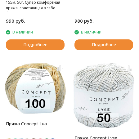
155м, 50г. Супер комфортная
пряжа, сочетающая в себе
благородный кашемир и
превосходный хлопок.
руб.
руб.
990
980
В наличии
В наличии
Подробнее
Подробнее
Пряжа Concept Lua
Пряжа Concept Lyse