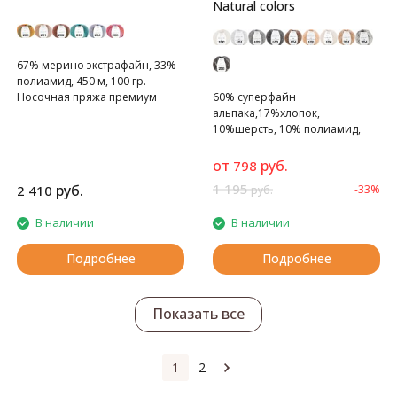
Natural colors
67% мерино экстрафайн, 33%
полиамид, 450 м, 100 гр.
Носочная пряжа премиум
60% cуперфайн
состава
альпака,17%хлопок,
10%шерсть, 10% полиамид,
135 м, 50 гр.
Супертонкая альпака
от
руб.
798
натуральных природных
1 195
руб.
2 410
-33%
руб.
цветов.
В наличии
В наличии
Подробнее
Подробнее
Показать все
1
2