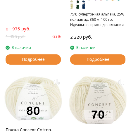
75% супертонкая альпака, 25%
полиамид, 360 м, 100 гр.
​​Идеальная пряжа для вязания
от
руб.
975
носков и детской одежды.
1 455
руб.
-33%
2 220
руб.
В наличии
В наличии
Подробнее
Подробнее
Пряжа Concept Cotton-