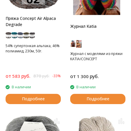
Пряжа Concept Air Alpaca
Degrade
Журнал Katia
54% супертонкая альпака, 46%
полиамид, 230м, 50г.
Журнал с моделями из пряжи
KATIA/CONCEPT
от
руб.
870
583
от
руб.
-33%
1 300
руб.
В наличии
В наличии
Подробнее
Подробнее