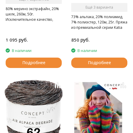
Ещё 3 варианта
80% мерино экстрафайн, 20%
шелк, 260м, 50г.
73% альпака, 20% полиамид,
Исключительное качество,
7% полиэстер, 120м, 25г. Пряжа
смесь mérino и шелка.
из премиальной серии Katia
Concept
руб.
руб.
1 095
850
В наличии
В наличии
Подробнее
Подробнее