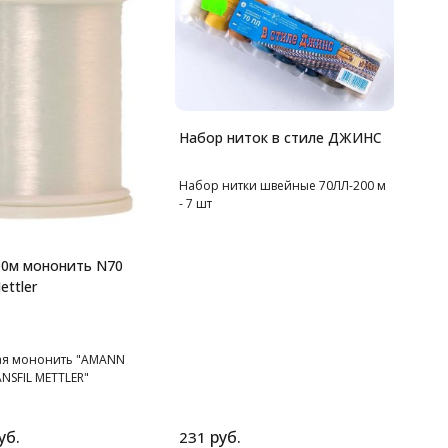
Набор ниток в стиле ДЖИНС
Набор нитки швейные 70ЛЛ-200 м
- 7 шт
0м мононить N70
ettler
ая мононить "AMANN
NSFIL METTLER"
уб.
руб.
231