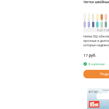
Нитки швейные
Ещё 5 в
Нитки ЛШ обеспе
прочные и долго
которые надежно
протяжении всег
эксплуатации изд
руб.
17
- Рекомендуемый
100
В наличии
Подр