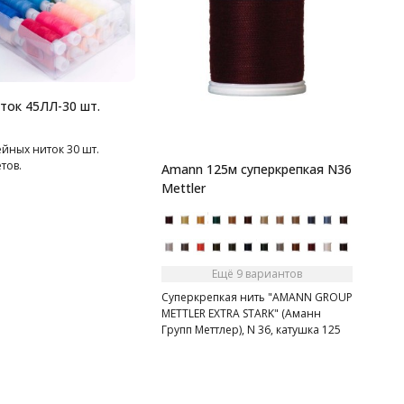
ток 45ЛЛ-30 шт.
йных ниток 30 шт.
тов.
Amann 125м суперкрепкая N36
Mettler
Ещё 9 вариантов
Суперкрепкая нить "AMANN GROUP
METTLER EXTRA STARK" (Аманн
Групп Меттлер), N 36, катушка 125
м, 30 цвета.