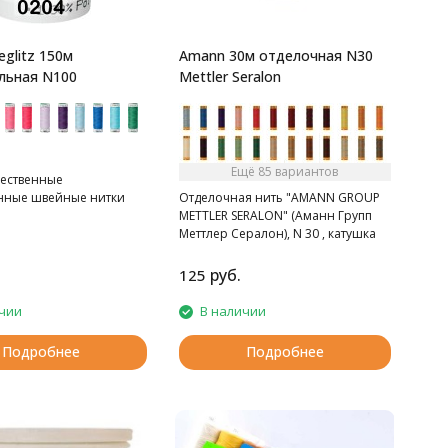
eglitz 150м
Amann 30м отделочная N30
льная N100
Mettler Seralon
Ещё 85 вариантов
ественные
нные швейные нитки
Отделочная нить "AMANN GROUP
METTLER SERALON" (Аманн Групп
Меттлер Сералон), N 30 , катушка
30 м, 120 цветов.
руб.
125
чии
В наличии
Подробнее
Подробнее