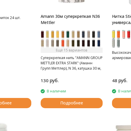
Amann 30м суперкрепкая N36
Нитка Sti
иток 24 шт.
Mettler
универса
Ещё 15 вариантов
Высококач
Суперкрепкая нить "AMANN GROUP
армирова
METTLER EXTRA STARK" (Аманн
Групп Меттлер), N 36, катушка 30 м,
52 цвета.
руб.
руб.
130
48
В наличии
В нали
обнее
Подробнее