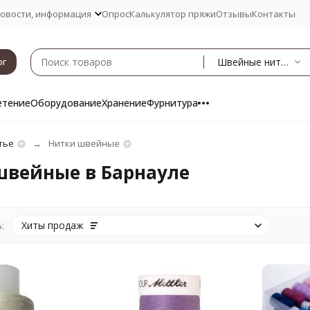
овости, информация
Опрос
Калькулятор пряжи
Отзывы
Контакты
Швейные нитки
ог
етение
Оборудование
Хранение
Фурнитура
тье
Нитки швейные
швейные в Барнауле
:
Хиты продаж