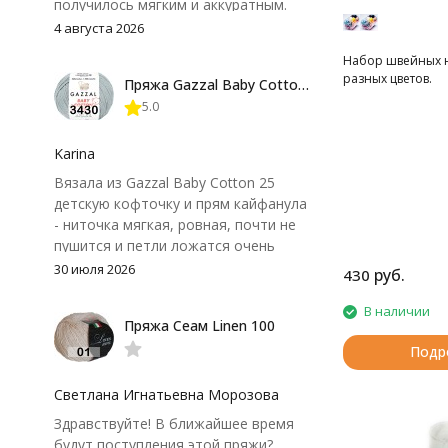
получилось мягким и аккуратным.
Петли хорошо видны, вяжется
4 августа 2026
довольно быстро, после стирки
Набор швейных н
форма не поплыла. Единственный
разных цветов.
Пряжа Gazzal Baby Cotton 25
нюанс - пряжа немного скользит и
5.0
иногда расслаивается, пришлось
привыкнуть к ней и подобрать
крючок поудобнее.
Karina
Вязала из Gazzal Baby Cotton 25
детскую кофточку и прям кайфанула
- ниточка мягкая, ровная, почти не
пушится и петли ложатся очень
аккуратно. После стирки полотно
30 июля 2026
руб.
430
осталось приятным и форму не
потеряло, цвет тоже не стал
В наличии
Пряжа Сеам Linen 100
тусклее. Единственный нюанс -
моточки маленькие, расход лучше
Подр
посчитать заранее, а то мне одного
чуть-чуть не хватило))
Светлана Игнатьевна Морозова
Здравствуйте! В ближайшее время
будут поступления этой пряжи?