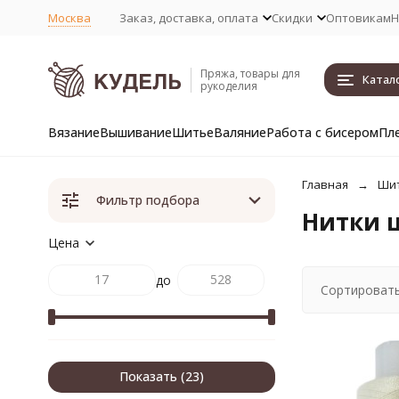
Москва
Заказ, доставка, оплата
Скидки
Оптовикам
Н
Пряжа, товары для
Катал
рукоделия
Вязание
Вышивание
Шитье
Валяние
Работа с бисером
Пл
Главная
Ши
Фильтр подбора
Нитки 
Цена
до
Сортировать
Показать