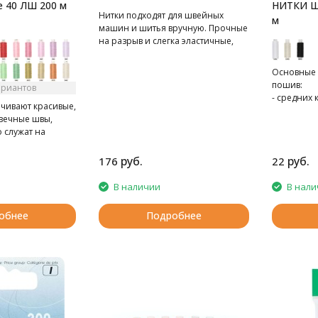
 40 ЛШ 200 м
НИТКИ Ш
Нитки подходят для швейных
м
машин и шитья вручную. Прочные
на разрыв и слегка эластичные,
что обеспечивает высокое
качество шва и долговечность
Основные 
ваших любимых вещей. Нитки
пошив:
ариантов
равномерные по толщине, что
- средних 
позволит шву ложиться ровно.
чивают красивые,
тканей,
Имеют хорошую стойкость
вечные швы,
- спецоде
окраски. Используйте этот набор
 служат на
- трикотаж
для ремонта текстильных изделий,
о срока
пришивания пуговиц, шитья
елия.
руб.
руб.
176
22
одежды из различных тканей.
 номер игл 90-
В наличии
В нали
обнее
Подробнее