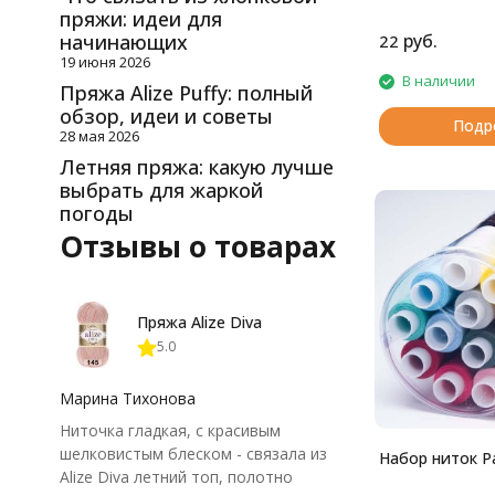
пряжи: идеи для
- при швейно-кл
книг в типографи
начинающих
руб.
22
19 июня 2026
В наличии
Пряжа Alize Puffy: полный
обзор, идеи и советы
Подр
28 мая 2026
Летняя пряжа: какую лучше
выбрать для жаркой
погоды
Отзывы о товарах
Пряжа Alize Diva
5.0
Марина Тихонова
Ниточка гладкая, с красивым
шелковистым блеском - связала из
Набор ниток Р
Alize Diva летний топ, полотно