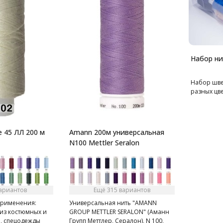
Набор ни
Набор шве
разных цве
 45 ЛЛ 200 м
Amann 200м универсальная
N100 Mettler Seralon
вариантов
Ещё 315 вариантов
применения:
Универсальная нить "AMANN
 из костюмных и
GROUP METTLER SERALON" (Аманн
й, спецодежды
Групп Меттлер, Сералон), N 100,