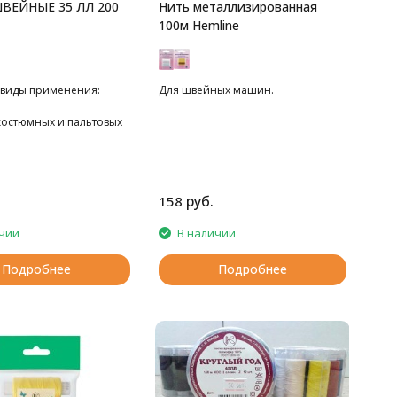
ВЕЙНЫЕ 35 ЛЛ 200
Нить металлизированная
100м Hemline
виды применения:
Для швейных машин.
костюмных и пальтовых
жды
а
руб.
158
чии
В наличии
Подробнее
Подробнее