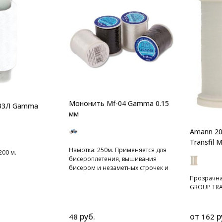
Мононить Mf-04 Gamma 0.15
 33Л Gamma
мм
Amann 20
Transfil M
Намотка: 250м. Применяется для
00 м.
бисероплетения, вышивания
бисером и незаметных строчек и
швов.
Прозрачн
GROUP TRA
руб.
от
р
48
162