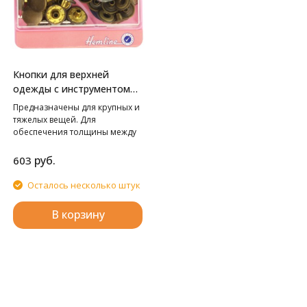
Кнопки для верхней
одежды с инструментом
для установки HEMLINE
Предназначены для крупных и
тяжелых вещей. Для
обеспечения толщины между
слоями ткани не менее 1-2 мм
используйте подкладочную
руб.
603
ткань. Внимание! Слишком
сильные удары молотка могут
Осталось несколько штук
повредить поверхность
кнопки! Всегда работайте на
В корзину
плоской устойчивой
поверхности, защищенной
куском картона!