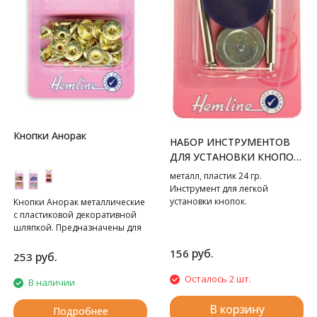
Кнопки Анорак
НАБОР ИНСТРУМЕНТОВ
ДЛЯ УСТАНОВКИ КНОПОК
ТИП "C"
металл, пластик 24 гр.
Инструмент для легкой
установки кнопок.
Кнопки Анорак металлические
с пластиковой декоративной
шляпкой. Предназначены для
крупных и тяжелых вещей. Для
руб.
156
обеспечения толщины между
руб.
253
слоями ткани не менее 1-2 мм
используйте подкладочную
Осталось 2 шт.
В наличии
ткань. Всегда работайте на
плоской устойчивой
В корзину
Подробнее
поверхности, защищенной