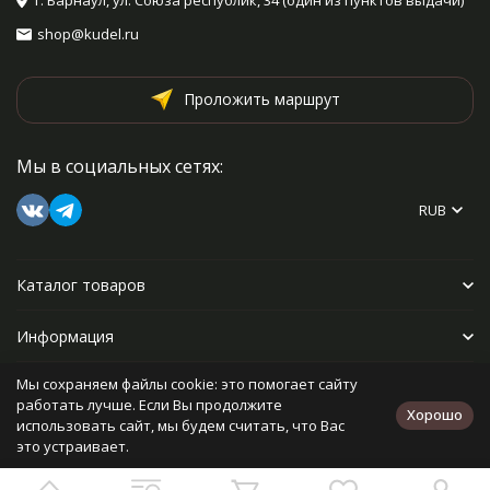
г. Барнаул, ул. Союза республик, 34 (один из пунктов выдачи)
shop@kudel.ru
Проложить маршрут
Мы в социальных сетях:
RUB
Каталог товаров
Информация
Мы сохраняем файлы cookie: это помогает сайту
Прочее
работать лучше. Если Вы продолжите
Хорошо
использовать сайт, мы будем считать, что Вас
это устраивает.
Политика персональных данных
Карта сайта