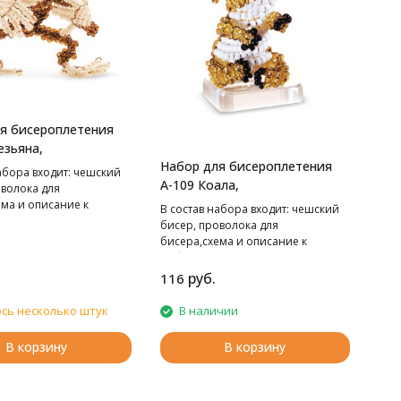
я бисероплетения
езьяна,
Набор для бисероплетения
абора входит: чешский
А-109 Коала,
оволока для
ема и описание к
В cостав набора входит: чешский
бисер, проволока для
бисера,схема и описание к
работе.
руб.
116
сь несколько штук
В наличии
В корзину
В корзину