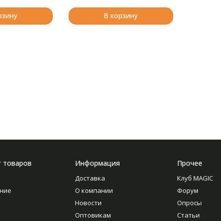
рзину
В корзину
г товаров
Информация
Прочее
Доставка
Клуб MAGIC
ние
О компании
Форум
Новости
Опросы
Оптовикам
Статьи