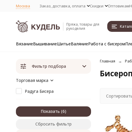
Москва
Заказ, доставка, оплата
Скидки
Оптовикам
Н
Пряжа, товары для
Катал
рукоделия
Вязание
Вышивание
Шитье
Валяние
Работа с бисером
Пл
Главная
Раб
Фильтр подбора
Бисероп
Торговая марка
Радуга Бисера
Сортировать
Показать
Сбросить фильтр