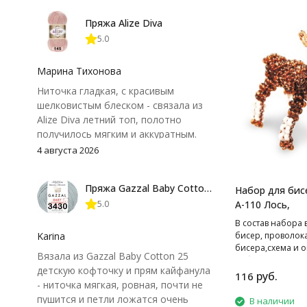
Пряжа Alize Diva
5.0
Марина Тихонова
Ниточка гладкая, с красивым
шелковистым блеском - связала из
Alize Diva летний топ, полотно
получилось мягким и аккуратным.
Петли хорошо видны, вяжется
4 августа 2026
довольно быстро, после стирки
форма не поплыла. Единственный
Пряжа Gazzal Baby Cotton 25
Набор для бис
нюанс - пряжа немного скользит и
5.0
А-110 Лось,
иногда расслаивается, пришлось
привыкнуть к ней и подобрать
В cостав набора 
крючок поудобнее.
Karina
бисер, проволок
бисера,схема и о
Вязала из Gazzal Baby Cotton 25
работе.
детскую кофточку и прям кайфанула
руб.
116
- ниточка мягкая, ровная, почти не
пушится и петли ложатся очень
В наличии