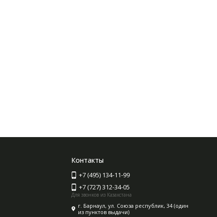
Контакты
+7 (495) 134-11-99
+7 (727) 312-34-05
Для звонков из Казахстана
г. Барнаул, ул. Союза республик, 34 (один
из пунктов выдачи)