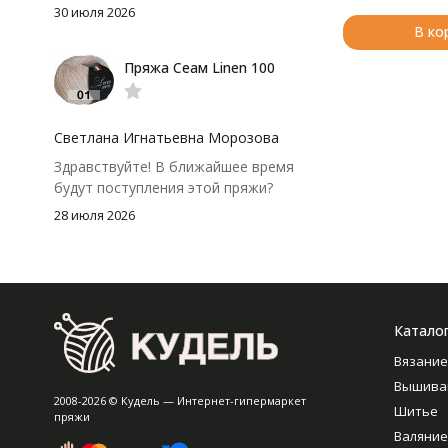
аккуратно. После стирки полотно
30 июля 2026
осталось приятным и форму не
В ко
потеряло, цвет тоже не стал
Пряжа Сеам Linen 100
тусклее. Единственный нюанс -
моточки маленькие, расход лучше
посчитать заранее, а то мне одного
чуть-чуть не хватило))
Светлана Игнатьевна Морозова
Здравствуйте! В ближайшее время
будут поступления этой пряжи?
28 июля 2026
Катало
Вязание
Вышива
2008-2026 © Кудель — Интернет-гипермаркет
Шитье
пряжи
Валяние