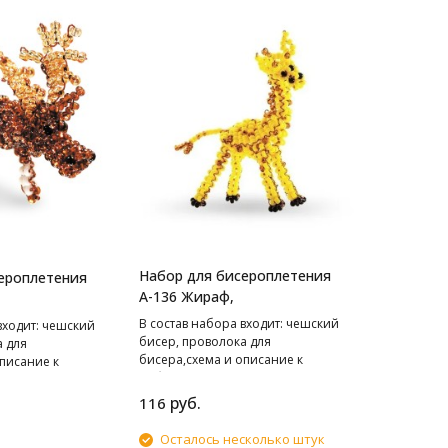
Набор для бисероплетения
ероплетения
А-136 Жираф,
В cостав набора входит: чешский
входит: чешский
бисер, проволока для
а для
бисера,схема и описание к
писание к
работе.
руб.
116
Осталось несколько штук