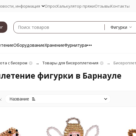
овости, информация
Опрос
Калькулятор пряжи
Отзывы
Контакты
Фигурки
ог
етение
Оборудование
Хранение
Фурнитура
ота с бисером
Товары для бисероплетения
Бисероплет
летение фигурки в Барнауле
:
Название