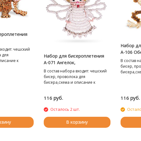
ероплетения
Набор дл
входит: чешский
А-106 Об
а для
Набор для бисероплетения
В cостав н
писание к
А-071 Ангелок,
бисер, пр
В cостав набора входит: чешский
бисера,сх
бисер, проволока для
работе.
бисера,схема и описание к
работе.
руб.
руб.
116
116
Осталось 2 шт.
Остало
рзину
В корзину