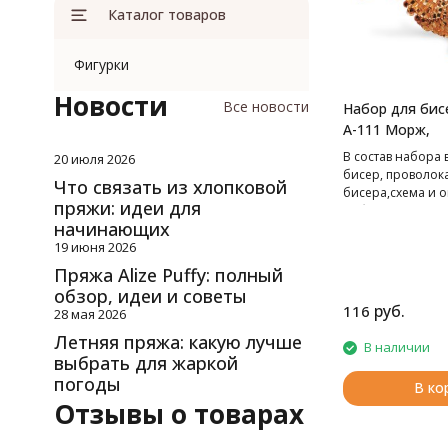
Каталог товаров
Фигурки
Новости
Все новости
Набор для бис
А-111 Морж,
В cостав набора 
20 июля 2026
бисер, проволок
Что связать из хлопковой
бисера,схема и о
пряжи: идеи для
работе.
начинающих
19 июня 2026
Пряжа Alize Puffy: полный
обзор, идеи и советы
руб.
116
28 мая 2026
Летняя пряжа: какую лучше
В наличии
выбрать для жаркой
погоды
В ко
Отзывы о товарах