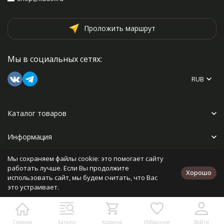
Проложить маршрут
Мы в социальных сетях:
RUB
Каталог товаров
Информация
Мы сохраняем файлы cookie: это помогает сайту
Прочее
работать лучше. Если Вы продолжите
Хорошо
использовать сайт, мы будем считать, что Вас
это устраивает.
Политика персональных данных
Карта сайта
Разработано в
bodysite.ru
Главная
Каталог
Корзина
Избранное
Войти