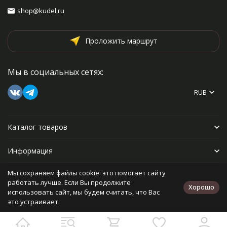
shop@kudel.ru
Проложить маршрут
Мы в социальных сетях:
RUB
Каталог товаров
Информация
Мы сохраняем файлы cookie: это помогает сайту
Прочее
работать лучше. Если Вы продолжите
Хорошо
использовать сайт, мы будем считать, что Вас
это устраивает.
Политика персональных данных
Карта сайта
Разработано в
bodysite.ru