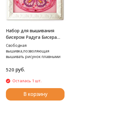
Набор для вышивания
бисером Радуга Бисера
В-508 Путешественница,
Свободная
13*18 см
вышивка,позволяющая
вышивать рисунок плавными
линиями.
руб.
520
Осталась 1 шт.
В корзину