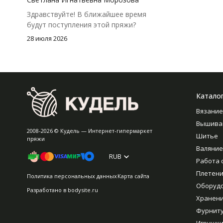
Здравствуйте! В ближайшее время
будут поступления этой пряжи?
28 июля 2026
Катало
Вязание
Вышива
2008-2026 © Кудель — Интернет-гипермаркет
Шитье
пряжи
Валяние
RUB
Работа 
Плетен
Политика персональных данных
Карта сайта
Оборуд
Разработано в
bodysite.ru
Хранен
Фурнит