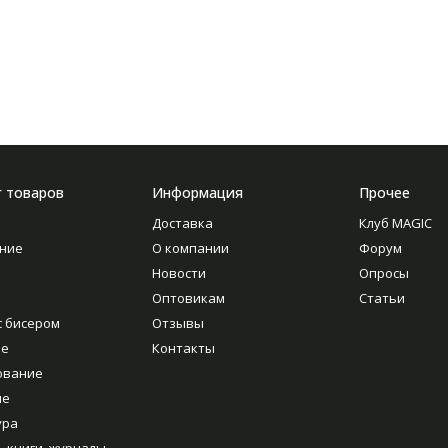
г товаров
Информация
Прочее
Доставка
Клуб MAGIC
ние
О компании
Форум
Новости
Опросы
Оптовикам
Статьи
с бисером
Отзывы
ие
Контакты
ование
ие
ура