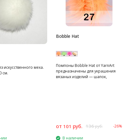
Bobble Hat
Помпоны Bobble Hat от YarnArt
з искусственного меха.
предназначены для украшения
 см.
вязаных изделий — шапок,
шарфов.
от
руб.
136
101
-26%
руб.
чии
В наличии