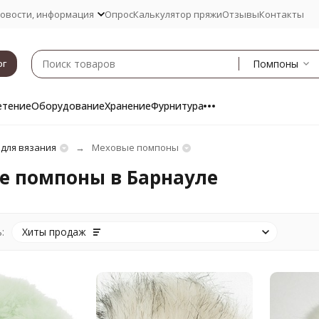
овости, информация
Опрос
Калькулятор пряжи
Отзывы
Контакты
Помпоны
ог
етение
Оборудование
Хранение
Фурнитура
 для вязания
Меховые помпоны
е помпоны в Барнауле
:
Хиты продаж