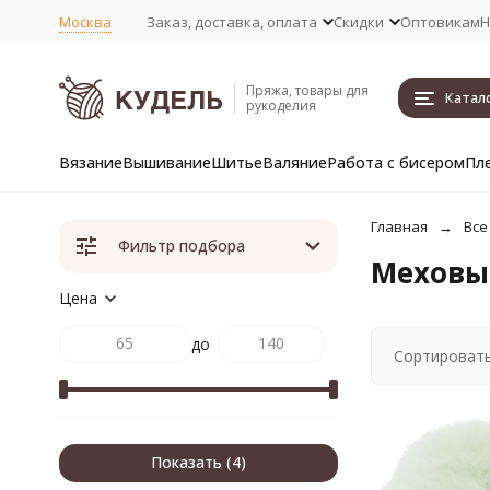
Москва
Заказ, доставка, оплата
Скидки
Оптовикам
Н
Пряжа, товары для
Катал
рукоделия
Вязание
Вышивание
Шитье
Валяние
Работа с бисером
Пл
Главная
Все
Фильтр подбора
Меховы
Цена
до
Сортировать
Показать