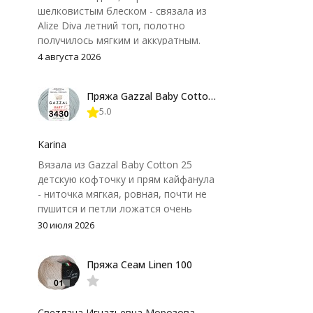
шелковистым блеском - связала из
Alize Diva летний топ, полотно
получилось мягким и аккуратным.
Петли хорошо видны, вяжется
4 августа 2026
довольно быстро, после стирки
форма не поплыла. Единственный
Пряжа Gazzal Baby Cotton 25
нюанс - пряжа немного скользит и
5.0
иногда расслаивается, пришлось
привыкнуть к ней и подобрать
крючок поудобнее.
Karina
Вязала из Gazzal Baby Cotton 25
детскую кофточку и прям кайфанула
- ниточка мягкая, ровная, почти не
пушится и петли ложатся очень
аккуратно. После стирки полотно
30 июля 2026
осталось приятным и форму не
потеряло, цвет тоже не стал
Пряжа Сеам Linen 100
тусклее. Единственный нюанс -
моточки маленькие, расход лучше
посчитать заранее, а то мне одного
чуть-чуть не хватило))
Светлана Игнатьевна Морозова