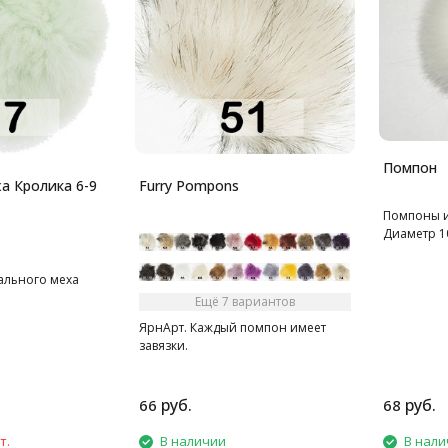
Помпон
Кролика 6-9
Furry Pompons
Помпоны и
Диаметр 10
ального меха
Ещё 7 вариантов
ЯрнАрт. Каждый помпон имеет
завязки.
руб.
руб.
66
68
т.
В наличии
В нали