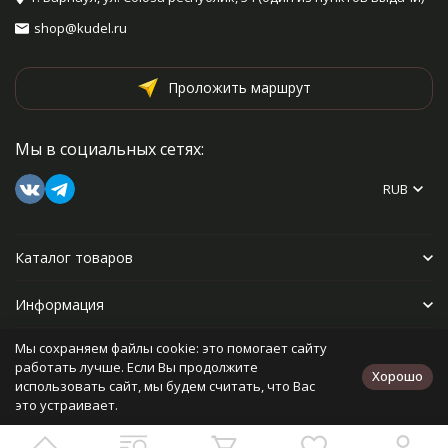
shop@kudel.ru
Проложить маршрут
Мы в социальных сетях:
RUB
Каталог товаров
Информация
Мы сохраняем файлы cookie: это помогает сайту
Прочее
работать лучше. Если Вы продолжите
Хорошо
использовать сайт, мы будем считать, что Вас
это устраивает.
Политика персональных данных
Карта сайта
Разработано в
bodysite.ru