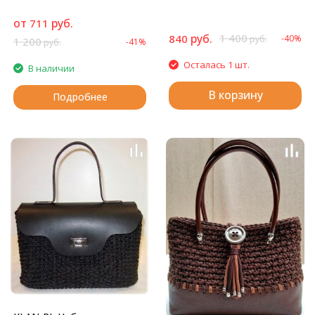
от
руб.
711
руб.
1 400
840
-40%
руб.
1 200
-41%
руб.
Осталась 1 шт.
В наличии
В корзину
Подробнее