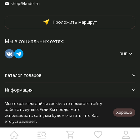
shop@kudel.ru
Проложить маршрут
Мы в социальных сетях:
RUB
Каталог товаров
Информация
Мы сохраняем файлы cookie: это помогает сайту
Прочее
работать лучше. Если Вы продолжите
Хорошо
использовать сайт, мы будем считать, что Вас
это устраивает.
Политика персональных данных
Карта сайта
Разработано в
bodysite.ru