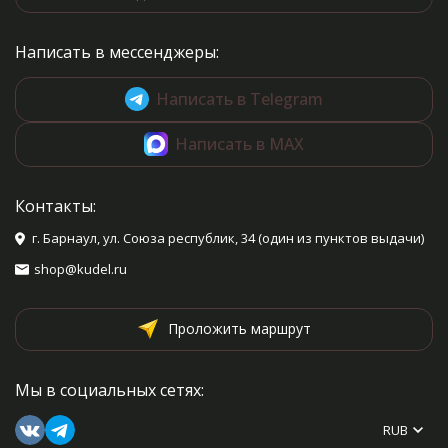
от вязаного полотна и
заканчивая влажно-тепловой
обработкой. Полученные
Написать в мессенджеры:
знания вы с успехом сможете
применить, связав одну из
моделей, представленных в
Написать в Telegram
книге, будь то варежки,
митенки, башмачки или
Написать в MAX
сапожки!
Каждая модель
сопровождается схемой, с
помощью которой вы освоите
Контакты:
самый замысловатый
орнамент!
г. Барнаул, ул. Союза республик, 34 (один из пунктов выдачи)
shop@kudel.ru
Проложить маршрут
Мы в социальных сетях:
RUB