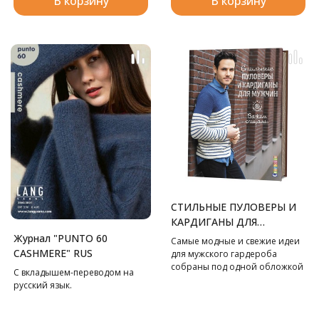
В корзину
В корзину
СТИЛЬНЫЕ ПУЛОВЕРЫ И
КАРДИГАНЫ ДЛЯ
МУЖЧИН. ВЯЖЕМ
Журнал "PUNTO 60
Самые модные и свежие идеи
СПИЦАМИ
CASHMERE" RUS
для мужского гардероба
собраны под одной обложкой
С вкладышем-переводом на
в этом замечательном
русский язык.
пособии по вязанию спицами.
Разнообразные модели
пуловеров, кардиганов,