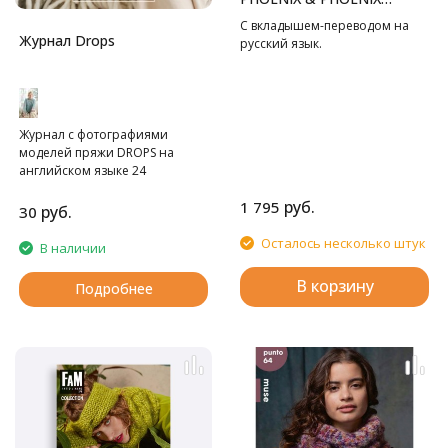
TWEED" RUS
С вкладышем-переводом на
Журнал Drops
русский язык.
Журнал с фотографиями
моделей пряжи DROPS на
английском языке 24
страницы. Без схем.
руб.
1 795
руб.
30
Осталось несколько штук
В наличии
В корзину
Подробнее