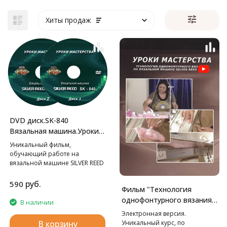
Хиты продаж
DVD диск.SK-840
Вязальная машина.Уроки
мастерства.
Уникальный фильм,
обучающий работе на
вязальной машине SILVER REED
SK-840.
руб.
590
Фильм "Технология
однофонтурного вязания
В наличии
на вязальной машине LK-
Электронная версия.
150. Уроки мастерства."
Уникальный курс, по
В корзину