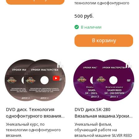
технологии однофонтурного
вязания.
руб.
500
В наличии
В корзину
DVD диск.SK-280
DVD диск. Технология
Вязальная машина.Уроки
однофонтурного вязания
мастерства.
на вязальной машине LK-
Уникальный фильм,
Уникальный курс, по
150. Уроки мастерства.
обучающий работе на
технологии однофонтурного
вязальной машине SILVER REED
вязания.