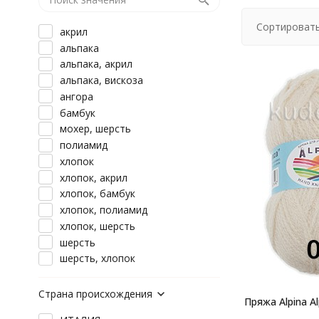
Сортировать
акрил
альпака
альпака, акрил
альпака, вискоза
ангора
бамбук
мохер, шерсть
полиамид
хлопок
хлопок, акрил
хлопок, бамбук
хлопок, полиамид
хлопок, шерсть
шерсть
шерсть, хлопок
Страна происхождения
Пряжа Alpina A