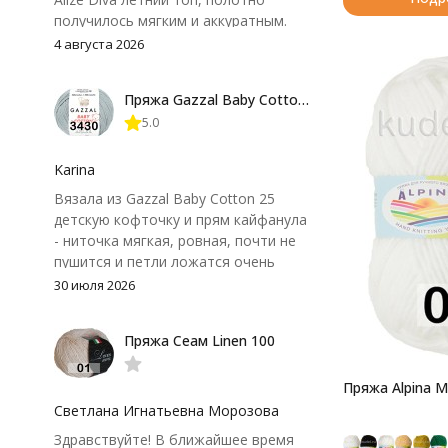
получилось мягким и аккуратным.
Петли хорошо видны, вяжется
4 августа 2026
довольно быстро, после стирки
форма не поплыла. Единственный
Пряжа Gazzal Baby Cotton 25
нюанс - пряжа немного скользит и
5.0
иногда расслаивается, пришлось
привыкнуть к ней и подобрать
крючок поудобнее.
Karina
Вязала из Gazzal Baby Cotton 25
детскую кофточку и прям кайфанула
- ниточка мягкая, ровная, почти не
пушится и петли ложатся очень
аккуратно. После стирки полотно
30 июля 2026
осталось приятным и форму не
потеряло, цвет тоже не стал
Пряжа Сеам Linen 100
тусклее. Единственный нюанс -
моточки маленькие, расход лучше
посчитать заранее, а то мне одного
Пряжа Alpina M
чуть-чуть не хватило))
Светлана Игнатьевна Морозова
Здравствуйте! В ближайшее время