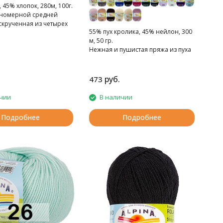
 45% хлопок, 280м, 100г.
номерной средней
скрученная из четырех
55% пух кролика, 45% нейлон, 300
м, 50 гр.
Нежная и пушистая пряжа из пуха
кроликов ангорской породы
руб.
473
чии
В наличии
Подробнее
Подробнее