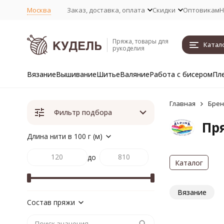
Москва
Заказ, доставка, оплата
Скидки
Оптовикам
Н
Пряжа, товары для
Катал
рукоделия
Вязание
Вышивание
Шитье
Валяние
Работа с бисером
Пл
Главная
Бре
Фильтр подбора
Пря
Длина нити в 100 г (м)
до
Каталог
Вязание
Состав пряжи