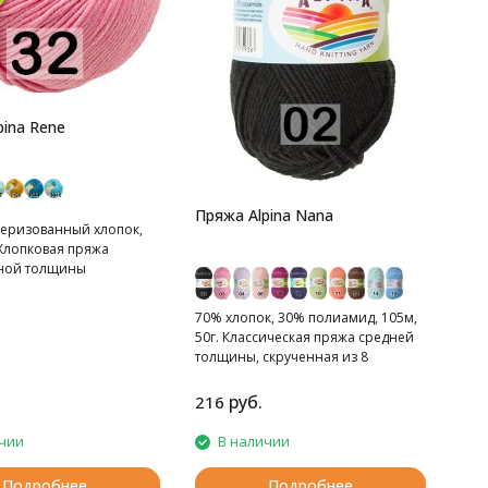
pina Rene
Пряжа Alpina Nana
еризованный хлопок,
 Хлопковая пряжа
ной толщины
70% хлопок, 30% полиамид, 105м,
50г. Классическая пряжа средней
толщины, скрученная из 8
ниточек.
руб.
216
чии
В наличии
Подробнее
Подробнее