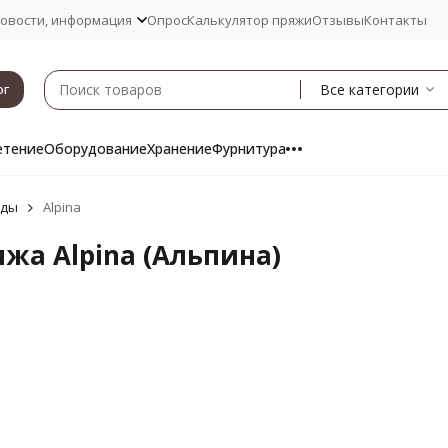
овости, информация
Опрос
Калькулятор пряжи
Отзывы
Контакты
Все категории
ог
етение
Оборудование
Хранение
Фурнитура
нды
Alpina
жа Alpina (Альпина)