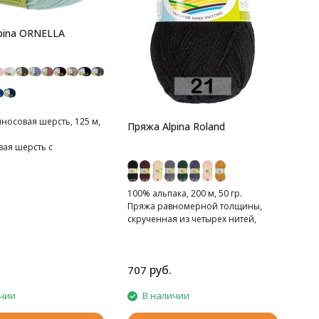
pina ORNELLA
носовая шерсть, 125 м,
Пряжа Alpina Roland
ая шерсть с
й superwash.
100% альпака, 200 м, 50 гр.
Пряжа равномерной толщины,
скрученная из четырех нитей,
тонкая.
руб.
707
чии
В наличии