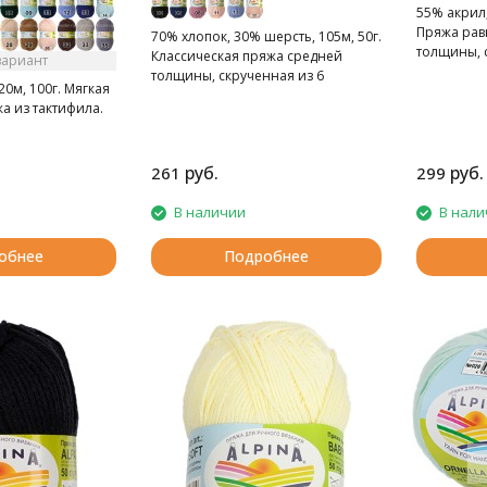
55% акрил,
Пряжа рав
70% хлопок, 30% шерсть, 105м, 50г.
толщины, 
Классическая пряжа средней
вариант
нитей.
толщины, скрученная из 6
20м, 100г. Мягкая
ниточек.
а из тактифила.
руб.
руб.
261
299
В наличии
В нали
обнее
Подробнее