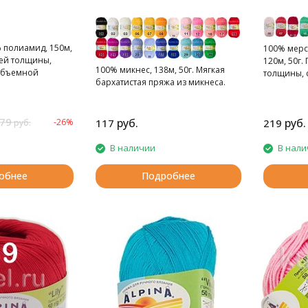
 полиамид, 150м,
100% мерс
ней толщины,
120м, 50г
100% микнес, 138м, 50г. Мягкая
 объемной
толщины, 
бархатистая пряжа из микнеса.
нитей.
79
руб.
руб.
-26%
117
219
руб.
В наличии
В нали
обнее
Подробнее