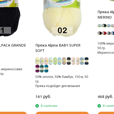
Пряжа Al
MERINO
100% мери
ALPACA GRANDE
Пряжа Alpina BABY SUPER
50 гр.
SOFT
Мериносов
обработко
% мериносовая
гр.
50% хлопок, 50% бамбук, 150 м, 50
гр.
Пряжа подойдет для вязания
детских вещей
руб.
руб.
161
468
В наличии
В нали