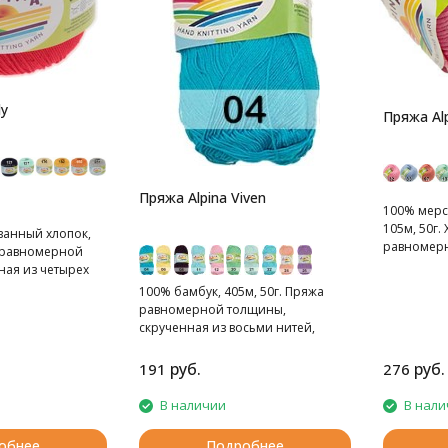
ly
Пряжа Al
Пряжа Alpina Viven
100% мерс
105м, 50г.
анный хлопок,
равномер
а равномерной
ная из четырех
100% бамбук, 405м, 50г. Пряжа
равномерной толщины,
скрученная из восьми нитей,
тонкая.
руб.
руб.
191
276
В наличии
В нали
обнее
Подробнее