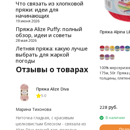
Что связать из хлопковой
пряжи: идеи для
начинающих
19 июня 2026
Пряжа Alize Puffy: полный
Пряжа Alpina Li
обзор, идеи и советы
28 мая 2026
Летняя пряжа: какую лучше
выбрать для жаркой
погоды
Отзывы о товарах
100% мерсеризов
175м, 50г. Пряж
толщины, плетен
нитей.
Пряжа Alize Diva
5.0
руб.
228
Марина Тихонова
Ниточка гладкая, с красивым
В наличии
шелковистым блеском - связала из
Подр
Alize Diva летний топ, полотно