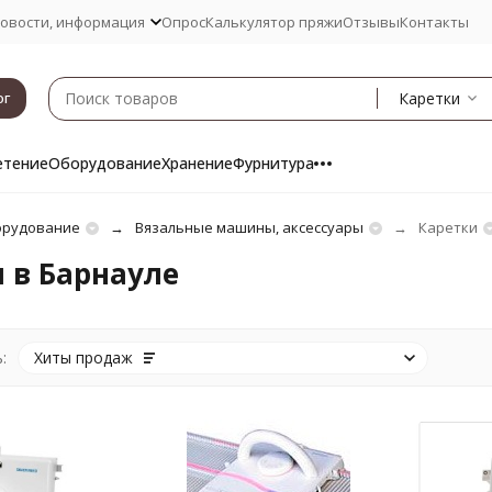
овости, информация
Опрос
Калькулятор пряжи
Отзывы
Контакты
Каретки
ог
етение
Оборудование
Хранение
Фурнитура
рудование
Вязальные машины, аксессуары
Каретки
 в Барнауле
:
Хиты продаж