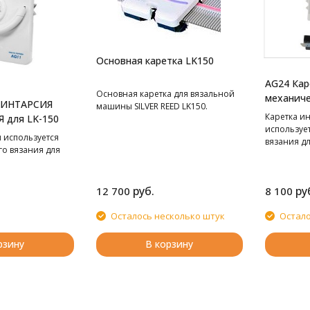
Основная каретка LK150
AG24 Кар
Основная каретка для вязальной
механиче
 ИНТАРСИЯ
машины SILVER REED LK150.
Каретка ин
 для LK-150
используе
 используется
вязания дл
го вязания для
SK840.
руб.
ру
12 700
8 100
Осталось несколько штук
Остало
рзину
В корзину