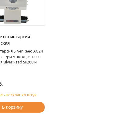
етка интарсия
ская
тарсия Silver Reed AG24
тся для многоцветного
я Silver Reed SK280 и
б.
сь несколько штук
В корзину