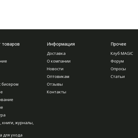
г товаров
Информация
Прочее
Доставка
Клуб MAGIC
ние
О компании
Форум
Новости
Опросы
Оптовикам
Статьи
с бисером
Отзывы
ие
Контакты
ование
ие
ура
, книги, журналы,
а для ухода