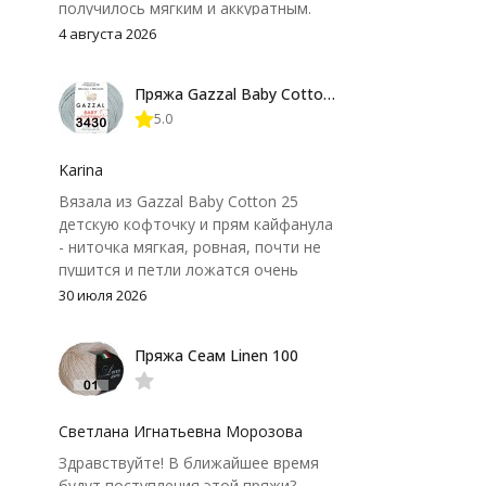
получилось мягким и аккуратным.
Петли хорошо видны, вяжется
4 августа 2026
довольно быстро, после стирки
форма не поплыла. Единственный
Пряжа Gazzal Baby Cotton 25
нюанс - пряжа немного скользит и
5.0
иногда расслаивается, пришлось
привыкнуть к ней и подобрать
крючок поудобнее.
Karina
Вязала из Gazzal Baby Cotton 25
детскую кофточку и прям кайфанула
- ниточка мягкая, ровная, почти не
пушится и петли ложатся очень
аккуратно. После стирки полотно
30 июля 2026
осталось приятным и форму не
потеряло, цвет тоже не стал
Пряжа Сеам Linen 100
тусклее. Единственный нюанс -
моточки маленькие, расход лучше
посчитать заранее, а то мне одного
чуть-чуть не хватило))
Светлана Игнатьевна Морозова
Здравствуйте! В ближайшее время
будут поступления этой пряжи?