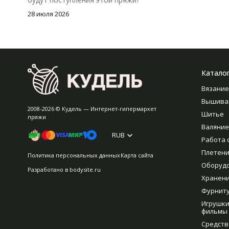
28 июля 2026
Катало
Вязание
Вышива
2008-2026 © Кудель — Интернет-гипермаркет
Шитье
пряжи
Валяние
RUB
Работа 
Плетен
Политика персональных данных
Карта сайта
Оборуд
Разработано в
bodysite.ru
Хранен
Фурнит
Игрушки
фильмы
Средств