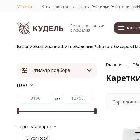
Москва
Заказ, доставка, оплата
Скидки
Оптовикам
Н
Пряжа, товары для
Катал
рукоделия
Вязание
Вышивание
Шитье
Валяние
Работа с бисером
Пл
Главная
Обо
Фильтр подбора
Каретки
Цена
до
Сортировать
Торговая марка
Silver Reed