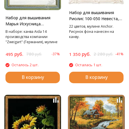
Набор для вышивания
Набор для вышивания
Риолис 100-050 Невеста,
Марья Искусница
30*40 см
22 цветов, мулине Anchor.
Подсолнухи /Марья
Рисунок фона нанесен на
В наборе: канва Aida 14
Искусница/, 20х25 см
канву.
производства компании
"Zweigart" (Германия), мулине
"Finca", игла, подробная схема-
инструкция.
руб.
780
руб.
2 280
495
1 350
-37%
-41%
руб.
руб.
Осталось 2 шт.
Осталась 1 шт.
В корзину
В корзину