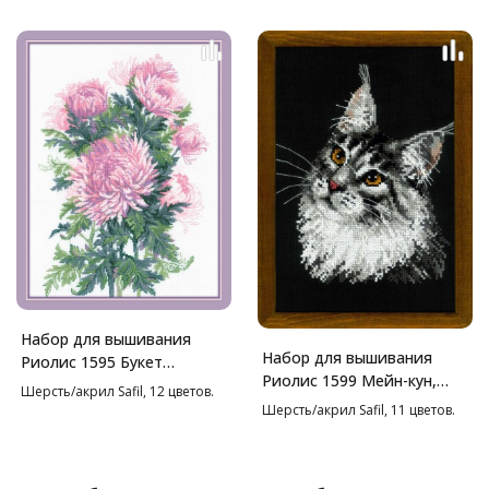
Набор для вышивания
Набор для вышивания
Риолис 1595 Букет
Риолис 1599 Мейн-кун,
хризантем, 30*40 см
Шерсть/акрил Safil, 12 цветов.
21*30 см
Шерсть/акрил Safil, 11 цветов.