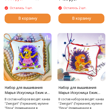
Осталась 1 шт.
Осталось 2 шт.
В корзину
В корзину
Набор для вышивания
Набор для вышивания
Марья Искусница Ежик и
Марья Искусница Ежик
бусы, 10х10 см
пришивает пуговицу,
В состав наборов входят: канва
В состав наборов входят: канва
10х10 см
"Zweigart" (Германия), мулине
"Zweigart" (Германия), мулине
"Finca" (помещенное в
"Finca" (помещенное в