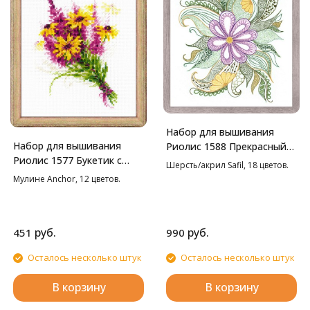
Набор для вышивания
Набор для вышивания
Риолис 1588 Прекрасный
Риолис 1577 Букетик с
цветок, 30*34 см
Шерсть/акрил Safil, 18 цветов.
рудбекией, 15*18 см
Мулине Anchor, 12 цветов.
руб.
руб.
451
990
Осталось несколько штук
Осталось несколько штук
В корзину
В корзину