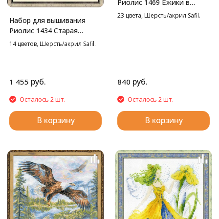
Риолис 1469 Ёжики в
бруснике, 25*25 см
23 цвета, Шерсть/акрил Safil.
Набор для вышивания
Риолис 1434 Старая
фотография. Ривьера,
14 цветов, Шерсть/акрил Safil.
26*38 см
руб.
руб.
1 455
840
Осталось 2 шт.
Осталось 2 шт.
В корзину
В корзину