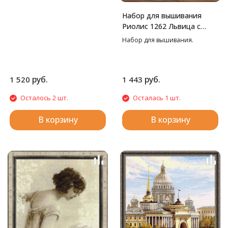
Набор для вышивания
Риолис 1262 Львица с
львенком, 22*38 см
Набор для вышивания.
руб.
руб.
1 520
1 443
Осталось 2 шт.
Осталась 1 шт.
В корзину
В корзину