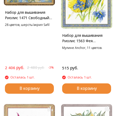
Набор для вышивания
Риолис 1471 Свободный
полет, 50*40 см
28 цветов, шерсть/акрил Safil
Набор для вышивания
Риолис 1563 Фея
солнечного дня, 15*20 см
Мулине Anchor, 11 цветов.
руб.
2 480
2 406
руб.
-3%
515
руб.
Осталась 1 шт.
Осталась 1 шт.
В корзину
В корзину