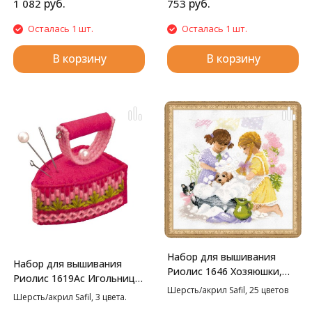
руб.
руб.
1 082
753
Осталась 1 шт.
Осталась 1 шт.
В корзину
В корзину
Набор для вышивания
Набор для вышивания
Риолис 1646 Хозяюшки,
Риолис 1619Ас Игольница
30*30 см
Шерсть/акрил Safil, 25 цветов
Утюжок, 5,5*3,5*5 см
Шерсть/акрил Safil, 3 цвета.