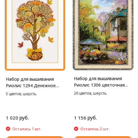
Набор для вышивания
Набор для вышивания
Риолис 1306 цветочная
Риолис 1294 Денежное
улица, 26*38 см
дерево, 21*30 см
26 цветов, шерсть.
5 цветов, шерсть.
руб.
руб.
1 020
1 156
Осталась 1 шт.
Осталось 2 шт.