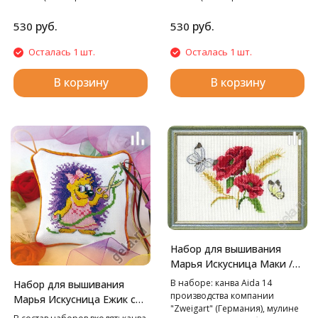
фирменные органайзеры),
фирменные органайзеры),
игла "Hemline", подробная
игла "Hemline", подробная
руб.
руб.
530
530
схема-инструкция и кант
схема-инструкция и кант
«PEGA» (Чехия).
«PEGA» (Чехия).
Осталась 1 шт.
Осталась 1 шт.
В корзину
В корзину
Набор для вышивания
Марья Искусница Маки /
Марья Искусница/, 25х20
В наборе: канва Aida 14
Набор для вышивания
см
производства компании
Марья Искусница Ежик с
"Zweigart" (Германия), мулине
лентами, 10х10 см