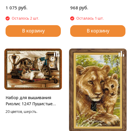
руб.
руб.
1 075
968
Осталось 2 шт.
Осталась 1 шт.
В корзину
В корзину
Набор для вышивания
Риолис 1247 Пушистые
друзья, 40*30 см
20 цветов, шерсть.