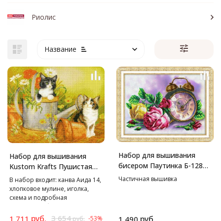
Риолис
Название
Набор для вышивания
Набор для вышивания
бисером Паутинка Б-1287
Kustom Krafts Пушистая
Розовый час, 38*28 см
радость, 36х28 см
Частичная вышивка
В набор входит: канва Аида 14,
хлопковое мулине, иголка,
схема и подробная
инструкция-буклет на русском
языке.
руб.
3 654
1 711
руб.
-53%
1 490
руб.