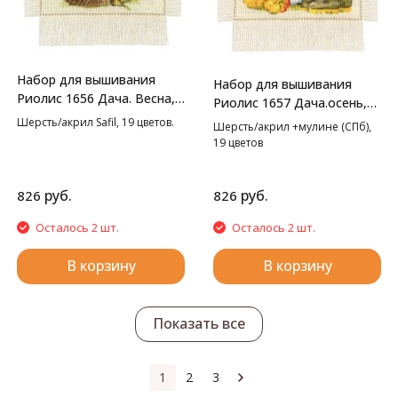
Набор для вышивания
Набор для вышивания
Риолис 1656 Дача. Весна,
Риолис 1657 Дача.осень,
20*30 см
20*30 см
Шерсть/акрил Safil, 19 цветов.
Шерсть/акрил +мулине (СПб),
19 цветов
руб.
руб.
826
826
Осталось 2 шт.
Осталось 2 шт.
В корзину
В корзину
Показать все
1
2
3