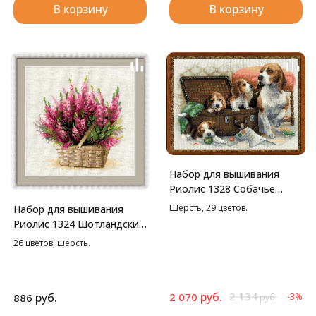
В корзину
В корзину
Набор для вышивания
Риолис 1328 Собачье
семейство, 40*30 см
Шерсть, 29 цветов.
Набор для вышивания
Риолис 1324 Шотландский
вереск, 25*25 см
26 цветов, шерсть.
руб.
2 134
руб.
2 070
886
-3%
руб.