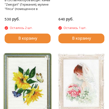
В состав наборов входят: канва
"Finca", игла, подробная схема-
"Zweigart" (Германия), мулине
инструкция.
"Finca" (помещенное в
фирменные органайзеры),
игла "Hemline", подробная
руб.
руб.
530
640
схема-инструкция и кант
«PEGA» (Чехия).
Осталось 2 шт.
Осталась 1 шт.
В корзину
В корзину