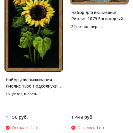
Набор для вышивания
Риолис 1079 Загородный
пейзаж. Осень, 38*26 см
20 цветов, шерсть.
Набор для вышивания
Риолис 1056 Подсолнухи
на черной канве, 25*50 см
18 цветов, шерсть.
руб.
руб.
1 156
1 448
Осталась 1 шт.
Осталась 1 шт.