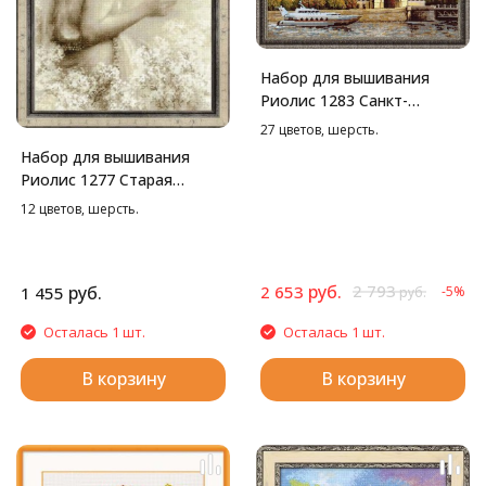
Набор для вышивания
Риолис 1283 Санкт-
петербург.
27 цветов, шерсть.
Адмиралтейская
Набор для вышивания
набережная, 40*40 см
Риолис 1277 Старая
фотография. Письмо,
12 цветов, шерсть.
26*38 см
руб.
2 793
руб.
2 653
1 455
-5%
руб.
Осталась 1 шт.
Осталась 1 шт.
В корзину
В корзину