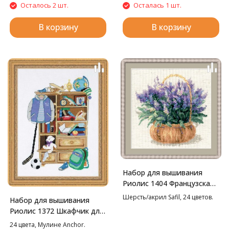
Осталось 2 шт.
Осталась 1 шт.
В корзину
В корзину
Набор для вышивания
Риолис 1404 Французская
лаванда, 25*25 см
Шерсть/акрил Safil, 24 цветов.
Набор для вышивания
Риолис 1372 Шкафчик для
мальчика, 30*40 см
24 цвета, Мулине Anchor.