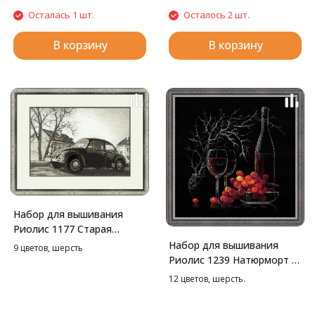
Осталась 1 шт.
Осталось 2 шт.
В корзину
В корзину
Набор для вышивания
Риолис 1177 Старая
фотография. Жук, 38*26
Набор для вышивания
9 цветов, шерсть
см
Риолис 1239 Натюрморт с
красным вином, 30*30 см
12 цветов, шерсть.