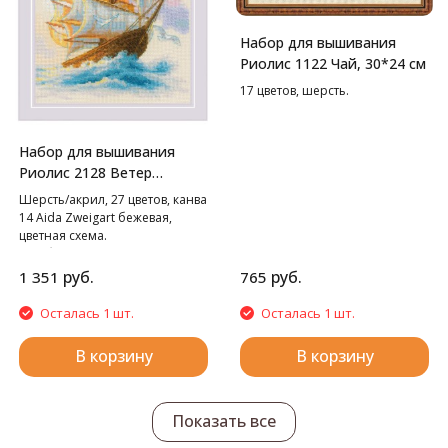
Набор для вышивания
Риолис 1122 Чай, 30*24 см
17 цветов, шерсть.
Набор для вышивания
Риолис 2128 Ветер
странствий, 21*30 см
Шерсть/акрил, 27 цветов, канва
14 Aida Zweigart бежевая,
цветная схема.
В наборе используются
техники: крест, полукрест,
руб.
руб.
1 351
765
стежок, смешанные цвета.
Осталась 1 шт.
Осталась 1 шт.
В корзину
В корзину
Показать все