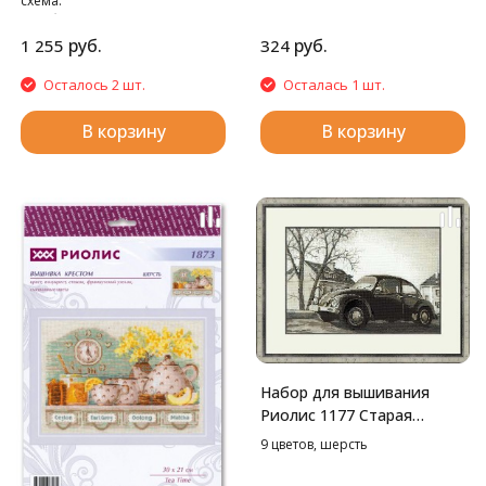
схема.
В наборе используются
техники: крест, полукрест,
руб.
руб.
1 255
324
смешанные цвета.
Осталось 2 шт.
Осталась 1 шт.
В корзину
В корзину
Набор для вышивания
Риолис 1177 Старая
фотография. Жук, 38*26
9 цветов, шерсть
см