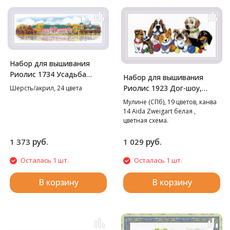
Набор для вышивания
Риолис 1734 Усадьба
Набор для вышивания
Кусково, 65*22 см
Риолис 1923 Дог-шоу,
Шерсть/акрил, 24 цвета
40*20 см
Мулине (СПб), 19 цветов, канва
14 Aida Zweigart белая ,
цветная схема.
В наборе используются
техники: крест, стежок.
руб.
руб.
1 373
1 029
Осталась 1 шт.
Осталась 1 шт.
В корзину
В корзину