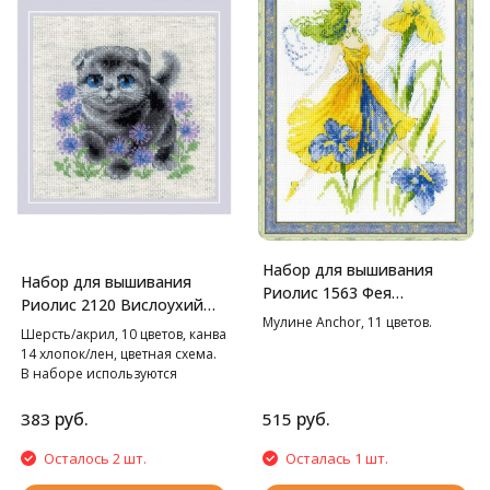
Набор для вышивания
Набор для вышивания
Риолис 1563 Фея
Риолис 2120 Вислоухий
солнечного дня, 15*20 см
Мулине Anchor, 11 цветов.
котёнок, 15*15 см
Шерсть/акрил, 10 цветов, канва
14 хлопок/лен, цветная схема.
В наборе используются
техники: крест, полукрест,
стежок, смешанные цвета.
руб.
руб.
383
515
Осталось 2 шт.
Осталась 1 шт.