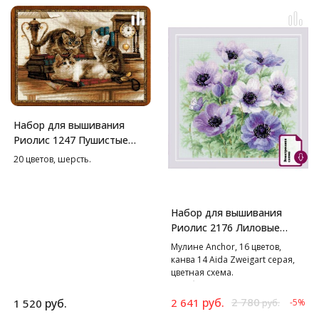
Набор для вышивания
Риолис 1247 Пушистые
друзья, 40*30 см
20 цветов, шерсть.
Набор для вышивания
Риолис 2176 Лиловые
Анемоны, 30*30 см
Мулине Anchor, 16 цветов,
канва 14 Aida Zweigart серая,
цветная схема.
В наборе используются
техники: крест, полукрест,
руб.
2 780
руб.
2 641
1 520
-5%
руб.
стежок, смешанные цвета.