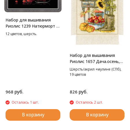
Набор для вышивания
Риолис 1239 Натюрморт с
красным вином, 30*30 см
12 цветов, шерсть.
Набор для вышивания
Риолис 1657 Дача.осень,
20*30 см
Шерсть/акрил +мулине (СПб),
19 цветов
руб.
руб.
968
826
Осталась 1 шт.
Осталось 2 шт.
В корзину
В корзину