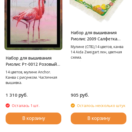
Набор для вышивания
Риолис 2009 Салфетка
"Пасхальное утро", 27*27
Мулине (СПБ),14 цветов, канва
см
14 Aida Zweigart лен, цветная
схема.
Набор для вышивания
В наборе используются
Риолис Рт-0012 Розовый
техники: крест, стежок,
фламинго, 30*40 см
14 цветов, мулине Anchor.
смешанные цвета.
Канва с рисунком. Частичная
вышивка.
руб.
руб.
1 310
905
Осталась 1 шт.
Осталось несколько штук
В корзину
В корзину