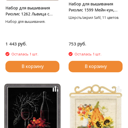
Набор для вышивания
Набор для вышивания
Риолис 1599 Мейн-кун,
Риолис 1262 Львица с
21*30 см
Шерсть/акрил Safil, 11 цветов.
львенком, 22*38 см
Набор для вышивания.
руб.
руб.
1 443
753
Осталась 1 шт.
Осталась 1 шт.
В корзину
В корзину