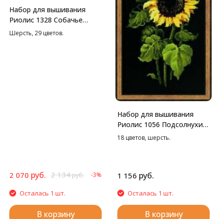
Набор для вышивания
Риолис 1328 Собачье
семейство, 40*30 см
Шерсть, 29 цветов.
Набор для вышивания
Риолис 1056 Подсолнухи
на черной канве, 25*50 см
18 цветов, шерсть.
руб.
2 134
2 070
руб.
-3%
1 156
руб.
Осталась 1 шт.
Осталась 1 шт.
В корзину
В корзину