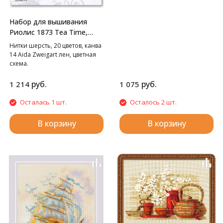
Набор для вышивания
Риолис 1873 Tea Time,
30*21 см
Нитки шерсть, 20 цветов, канва
14 Aida Zweigart лен, цветная
схема.
руб.
руб.
1 214
1 075
Осталась 1 шт.
Осталось 2 шт.
В корзину
В корзину