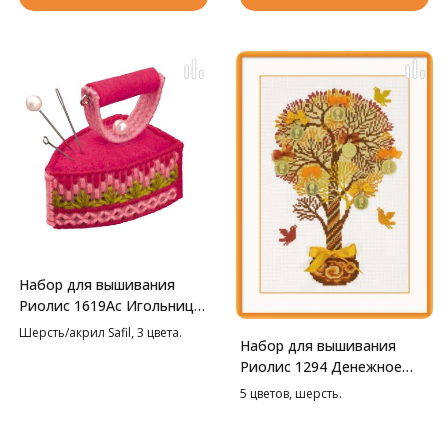
Набор для вышивания
Риолис 1619Ас Игольница
Утюжок, 5,5*3,5*5 см
Шерсть/акрил Safil, 3 цвета.
Набор для вышивания
Риолис 1294 Денежное
дерево, 21*30 см
5 цветов, шерсть.