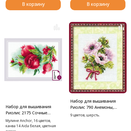
В корзину
В корзину
Набор для вышивания
Набор для вышивания
Риолис 790 Анемоны,
Риолис 2175 Сочные
13*16 см
9 цветов, шерсть.
гранаты, 30*21 см
Мулине Anchor, 16 цветов,
канва 14 Aida белая, цветная