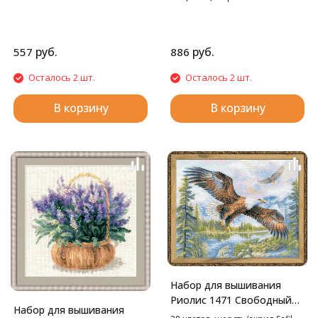
руб.
руб.
557
886
Осталось 2 шт.
Осталось 2 шт.
В корзину
В корзину
Набор для вышивания
Риолис 1471 Свободный
Набор для вышивания
полет, 50*40 см