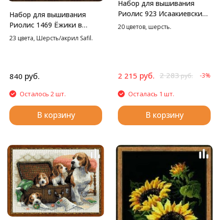
Набор для вышивания
Риолис 923 Исаакиевский
Набор для вышивания
собор, 46*40 см
Риолис 1469 Ёжики в
20 цветов, шерсть.
бруснике, 25*25 см
23 цвета, Шерсть/акрил Safil.
руб.
2 283
руб.
2 215
840
-3%
руб.
Осталось 2 шт.
Осталась 1 шт.
В корзину
В корзину