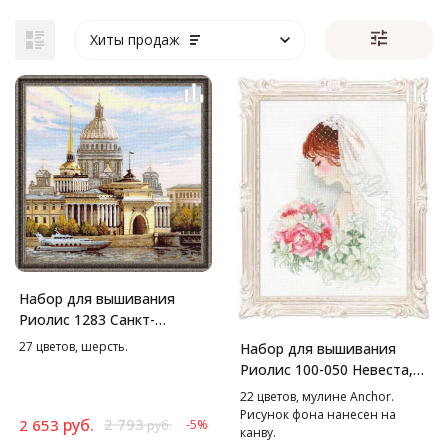
Хиты продаж
Набор для вышивания
Риолис 1283 Санкт-
петербург.
27 цветов, шерсть.
Набор для вышивания
Адмиралтейская
Риолис 100-050 Невеста,
набережная, 40*40 см
30*40 см
22 цветов, мулине Anchor.
Рисунок фона нанесен на
руб.
2 793
2 653
-5%
руб.
канву.