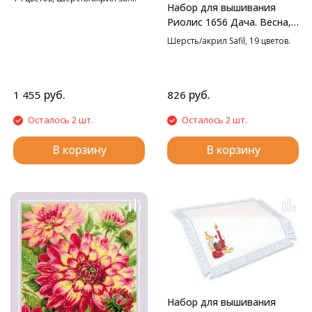
Набор для вышивания
26*38 см
Риолис 1656 Дача. Весна,
20*30 см
Шерсть/акрил Safil, 19 цветов.
руб.
руб.
1 455
826
Осталось 2 шт.
Осталось 2 шт.
В корзину
В корзину
Набор для вышивания