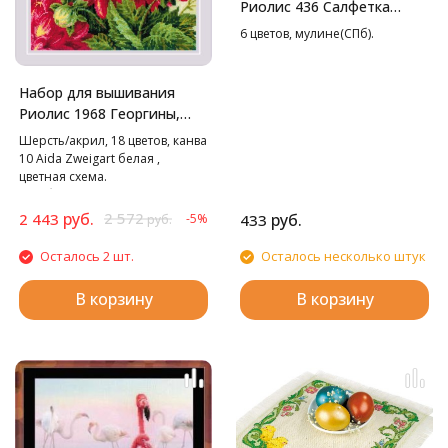
Риолис 436 Салфетка
Пасхальный набор, 27*27
6 цветов, мулине(СПб).
см
Набор для вышивания
Риолис 1968 Георгины,
40*50 см
Шерсть/акрил, 18 цветов, канва
10 Aida Zweigart белая ,
цветная схема.
В наборе используются
техники: крест, стежок,
руб.
2 572
2 443
руб.
-5%
433
руб.
смешанные цвета.
Осталось 2 шт.
Осталось несколько штук
В корзину
В корзину