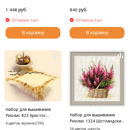
руб.
руб.
1 448
840
Осталась 1 шт.
Осталось 2 шт.
В корзину
В корзину
Набор для вышивания
Набор для вышивания
Риолис 823 Христос
Риолис 1324 Шотландский
Воскресе Салфетка, 26*26
4 цветов, мулине(СПб).
вереск, 25*25 см
см
26 цветов, шерсть.