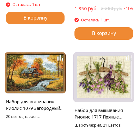
Осталась 1 шт.
руб.
2 280
1 350
-41%
руб.
В корзину
Осталась 1 шт.
В корзину
Набор для вышивания
Риолис 1079 Загородный
Набор для вышивания
пейзаж. Осень, 38*26 см
Риолис 1717 Пряные
20 цветов, шерсть.
травы, 30*24 см
Шерсть/акрил, 21 цветов