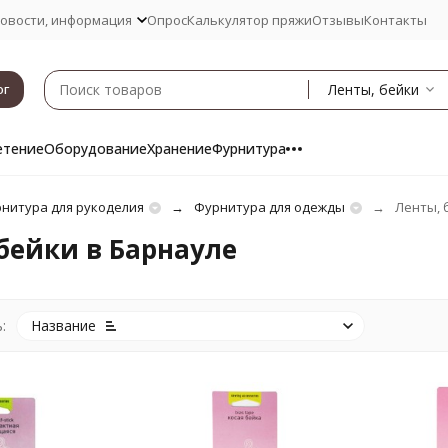
овости, информация
Опрос
Калькулятор пряжи
Отзывы
Контакты
Ленты, бейки
ог
етение
Оборудование
Хранение
Фурнитура
нитура для рукоделия
Фурнитура для одежды
Ленты, 
бейки в Барнауле
:
Название