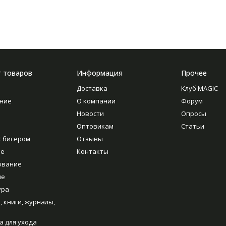
г товаров
Информация
Прочее
Доставка
Клуб MAGIC
ние
О компании
Форум
Новости
Опросы
Оптовикам
Статьи
с бисером
Отзывы
ие
Контакты
ование
ие
ура
, книги, журналы,
а для ухода