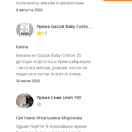
получилось мягким и аккуратным.
Петли хорошо видны, вяжется
4 августа 2026
довольно быстро, после стирки
форма не поплыла. Единственный
Пряжа Gazzal Baby Cotton 25
нюанс - пряжа немного скользит и
5.0
иногда расслаивается, пришлось
привыкнуть к ней и подобрать
крючок поудобнее.
Karina
Вязала из Gazzal Baby Cotton 25
детскую кофточку и прям кайфанула
- ниточка мягкая, ровная, почти не
пушится и петли ложатся очень
аккуратно. После стирки полотно
30 июля 2026
осталось приятным и форму не
потеряло, цвет тоже не стал
Пряжа Сеам Linen 100
тусклее. Единственный нюанс -
моточки маленькие, расход лучше
посчитать заранее, а то мне одного
чуть-чуть не хватило))
Светлана Игнатьевна Морозова
Здравствуйте! В ближайшее время