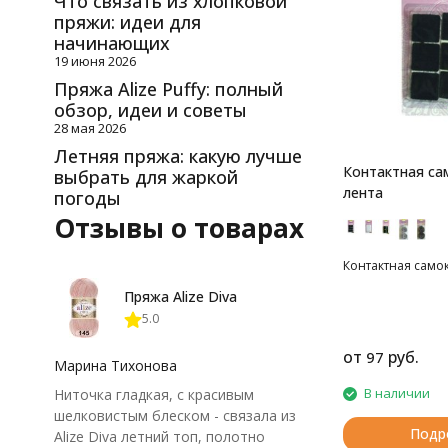
Что связать из хлопковой
пряжи: идеи для
начинающих
19 июня 2026
Пряжа Alize Puffy: полный
обзор, идеи и советы
28 мая 2026
Летняя пряжа: какую лучше
Контактная са
выбрать для жаркой
лента
погоды
Отзывы о товарах
Контактная само
Пряжа Alize Diva
5.0
от
руб.
97
Марина Тихонова
В наличии
Ниточка гладкая, с красивым
шелковистым блеском - связала из
Подр
Alize Diva летний топ, полотно