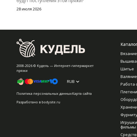
будут поступления этой пряжи?
28 июля 2026
Катало
Вязание
Вышива
2008-2026 © Кудель — Интернет-гипермаркет
Шитье
пряжи
Валяние
RUB
Работа 
Плетен
Политика персональных данных
Карта сайта
Оборуд
Разработано в
bodysite.ru
Хранен
Фурнит
Игрушки
фильмы
Средств