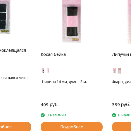
моклеящаяся
Косая бейка
Липучки 
клеящаяся лента.
Ширина 14 мм, длина 3 м.
4пары, ди
руб.
руб.
409
339
В наличии
В нали
обнее
Подробнее