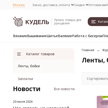
Москва
Заказ, доставка, оплата
Скидки
Оптовикам
Н
Пряжа, товары для
Катал
рукоделия
Вязание
Вышивание
Шитье
Валяние
Работа с бисером
Пл
Главная
Фур
Каталог товаров
Ленты, 
Ленты, бейки
Сортировать
Заплатки
Новости
Все новости
20 июля 2026