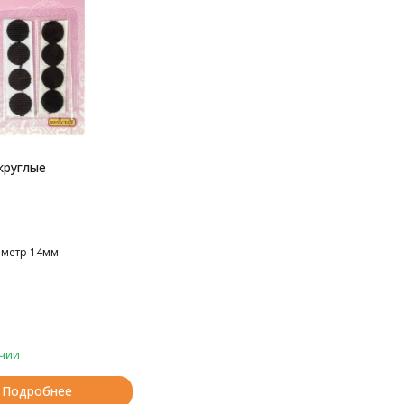
круглые
аметр 14мм
чии
Подробнее