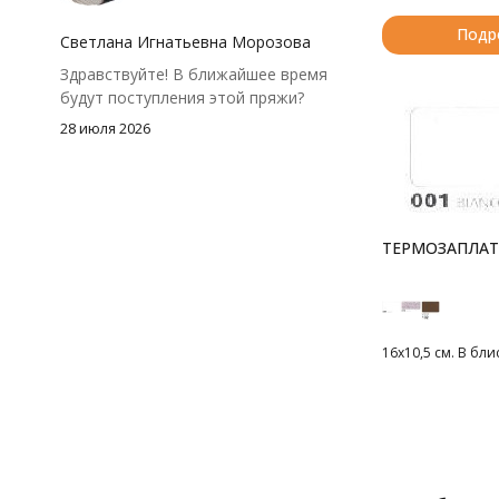
посчитать заранее, а то мне одного
Подр
чуть-чуть не хватило))
Светлана Игнатьевна Морозова
Здравствуйте! В ближайшее время
будут поступления этой пряжи?
28 июля 2026
ТЕРМОЗАПЛАТ
16х10,5 см. В бли