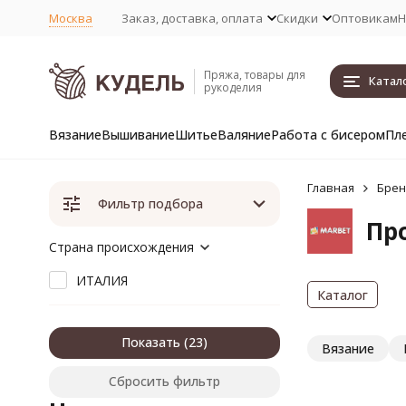
Москва
Заказ, доставка, оплата
Скидки
Оптовикам
Н
Пряжа, товары для
Катал
рукоделия
Вязание
Вышивание
Шитье
Валяние
Работа с бисером
Пл
Главная
Бре
Фильтр подбора
Пр
Страна происхождения
ИТАЛИЯ
Каталог
Показать
Вязание
Сбросить фильтр