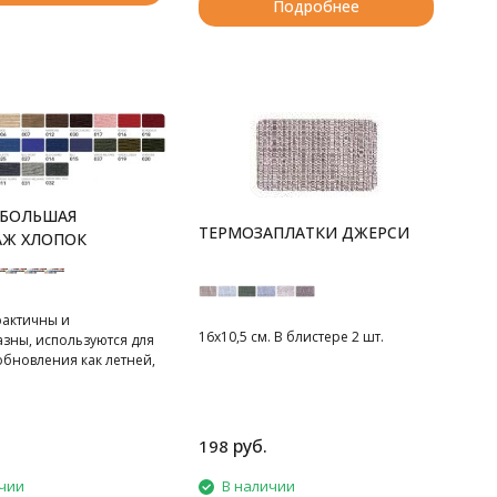
Подробнее
 БОЛЬШАЯ
ТЕРМОЗАПЛАТКИ ДЖЕРСИ
АЖ ХЛОПОК
рактичны и
16х10,5 см. В блистере 2 шт.
зны, используются для
обновления как летней,
ей одежды.
 блистере 1 шт.
руб.
198
чии
В наличии