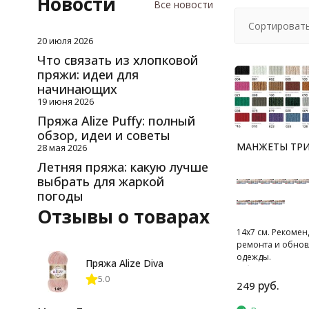
Новости
Все новости
Сортировать
20 июля 2026
Что связать из хлопковой
пряжи: идеи для
начинающих
19 июня 2026
Пряжа Alize Puffy: полный
обзор, идеи и советы
МАНЖЕТЫ ТР
28 мая 2026
Летняя пряжа: какую лучше
выбрать для жаркой
погоды
Отзывы о товарах
14х7 см. Рекоме
ремонта и обно
одежды.
Пряжа Alize Diva
В блистере 2 шт.
5.0
руб.
249