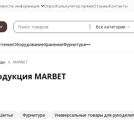
овости, информация
Опрос
Калькулятор пряжи
Отзывы
Контакты
Все категории
ог
етение
Оборудование
Хранение
Фурнитура
нды
MARBET
одукция MARBET
Шитье
Фурнитура
Универсальные товары для рукодели