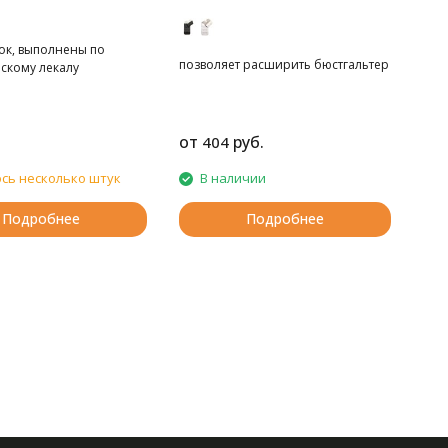
вставкой
ок, выполнены по
позволяет расширить бюстгальтер
скому лекалу
от
руб.
404
сь несколько штук
В наличии
Подробнее
Подробнее