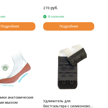
руб.
270
чии
В наличии
Подробнее
Подробнее
ики анатомические
Удлинитель для
ым мыском
бюстгальтера с силиконовой