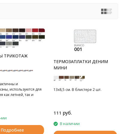
Ы ТРИКОТАЖ
ТЕРМОЗАПЛАТКИ ДЕНИМ
МИНИ
рактичны и
зны, используются для
13х8,5 см. В блистере 2 шт.
 как летней, так и
ежды.
 2 шт.
руб.
111
чии
В наличии
Подробнее