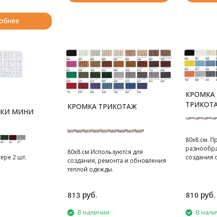
обнее
КРОМКА
ТРИКОТ
КРОМКА ТРИКОТАЖ
ТКИ МИНИ
80х8 см. П
разнообра
80х8 см Используются для
создания 
тере 2 шт.
создания, ремонта и обновления
так и зимн
теплой одежды.
80х8 см. В
80х8 см. В блистере 1 шт.
руб.
руб.
813
810
В наличии
В нали