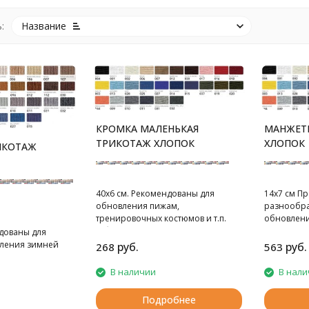
:
Название
КРОМКА МАЛЕНЬКАЯ
МАНЖЕТ
ТРИКОТАЖ ХЛОПОК
ХЛОПОК
ИКОТАЖ
40х6 см. Рекомендованы для
14х7 см П
обновления пижам,
разнообра
тренировочных костюмов и т.п.
обновления
В блистере 1 шт.
зимней од
ндованы для
В блистере
вления зимней
руб.
руб.
268
563
В наличии
В нали
Подробнее