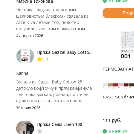
В наличии
Марина Тихонова
Ниточка гладкая, с красивым
Подр
шелковистым блеском - связала из
Alize Diva летний топ, полотно
получилось мягким и аккуратным.
Петли хорошо видны, вяжется
4 августа 2026
довольно быстро, после стирки
форма не поплыла. Единственный
Пряжа Gazzal Baby Cotton 25
нюанс - пряжа немного скользит и
5.0
иногда расслаивается, пришлось
привыкнуть к ней и подобрать
ТЕРМОЗАПЛА
крючок поудобнее.
Karina
Вязала из Gazzal Baby Cotton 25
детскую кофточку и прям кайфанула
- ниточка мягкая, ровная, почти не
13х8,5 см. В блис
пушится и петли ложатся очень
аккуратно. После стирки полотно
30 июля 2026
осталось приятным и форму не
потеряло, цвет тоже не стал
руб.
111
Пряжа Сеам Linen 100
тусклее. Единственный нюанс -
В наличии
моточки маленькие, расход лучше