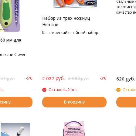
Стальные 
золотистог
качество п
Набор из трех ножниц
Hemline
Классический швейный набор.
60 мм для
 ткани Clover
951
руб.
2 090
2 027
руб.
-5%
-3%
620
руб.
руб.
т.
Осталось 2 шт.
Остало
рзину
В корзину