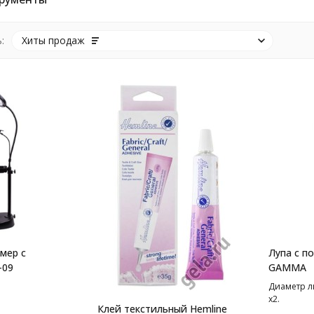
:
Хиты продаж
мер с
Лупа с п
-09
GAMMA
Диаметр л
х2.
Клей текстильный Hemline