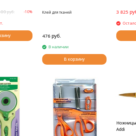
600
ру
3 825
-10%
руб.
Клей для тканей
т.
Остало
рзину
руб.
476
В наличии
В корзину
Ножницы 
Addi