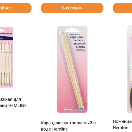
обнее
В корзину
ижная для
кани HEMLINE
Ножницы 
Карандаш растворяемый в
Hemline
воде Hemline