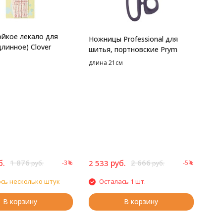
йкое лекало для
Ножницы Professional для
длинное) Clover
шитья, портновские Prym
длина 21см
б.
1 876
руб.
2 666
2 533
-3%
-5%
руб.
руб.
сь несколько штук
Осталась 1 шт.
В корзину
В корзину