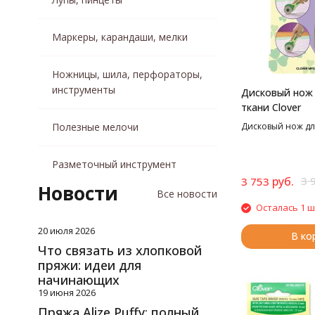
Маркеры, карандаши, мелки
Ножницы, шила, перфораторы,
инструменты
Дисковый нож 
ткани Clover
Полезные мелочи
Дисковый нож для
Разметочный инструмент
руб.
3 
3 753
Новости
Все новости
Осталась 1 ш
20 июля 2026
В ко
Что связать из хлопковой
пряжи: идеи для
начинающих
19 июня 2026
Пряжа Alize Puffy: полный