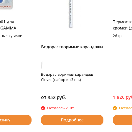
01 для
Термосто
к GAMMA
кромки (
ные-кусачки.
26 гр.
Водорастворимые карандаши
Водорастворимый карандаш
Clover (набор из 3 шт.)
ру
от
руб.
1 820
358
Осталось 2 шт.
Остало
рзину
Подробнее