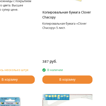
ножницы с покрытием
незаменимым помощником для
о цвета. Высшее
любителей рукоделия. Она не
о супер цене.
только позволит вам удобно
Копировальная бумага Clover
разместить пряжу, но и станет
Chacopy
стильным украшением вашего
Копировальная бумага «Clover
пространства для творчества.
Chacopy» 5 лист.
руб.
387
сь несколько штук
В наличии
В корзину
В корзину