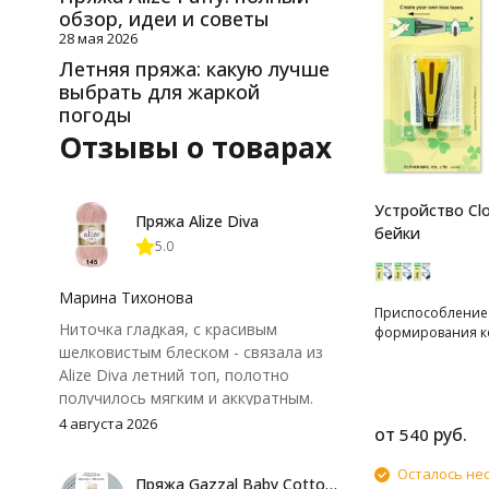
обзор, идеи и советы
28 мая 2026
Летняя пряжа: какую лучше
выбрать для жаркой
погоды
Отзывы о товарах
Устройство Clo
Пряжа Alize Diva
бейки
5.0
Марина Тихонова
Приспособление
Ниточка гладкая, с красивым
формирования к
шелковистым блеском - связала из
Alize Diva летний топ, полотно
получилось мягким и аккуратным.
Петли хорошо видны, вяжется
4 августа 2026
от
руб.
540
довольно быстро, после стирки
форма не поплыла. Единственный
Осталось не
Пряжа Gazzal Baby Cotton 25