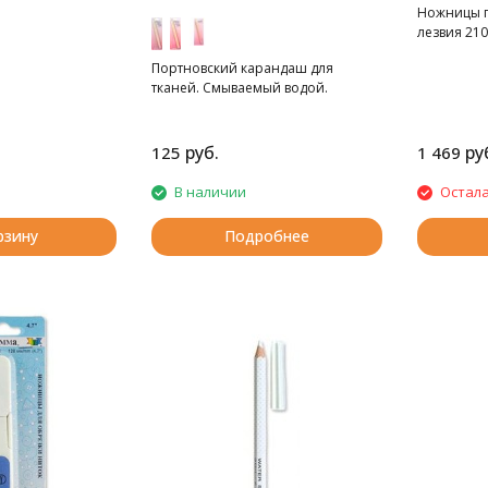
Ножницы п
лезвия 210
Портновский карандаш для
тканей. Смываемый водой.
руб.
ру
125
1 469
В наличии
Остала
рзину
Подробнее