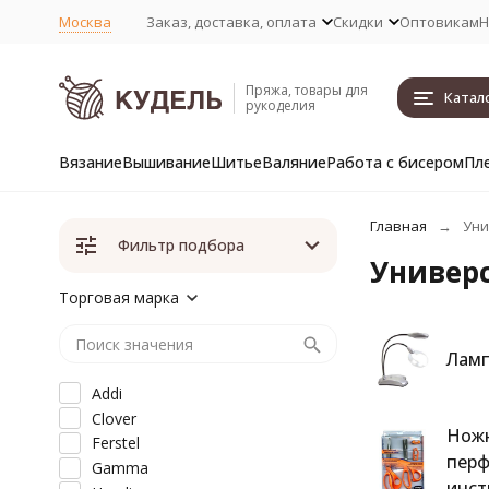
Москва
Заказ, доставка, оплата
Скидки
Оптовикам
Н
Пряжа, товары для
Катал
рукоделия
Вязание
Вышивание
Шитье
Валяние
Работа с бисером
Пл
Главная
Уни
Фильтр подбора
Универс
Торговая марка
Лам
Addi
Clover
Ножн
Ferstel
перф
Gamma
инст