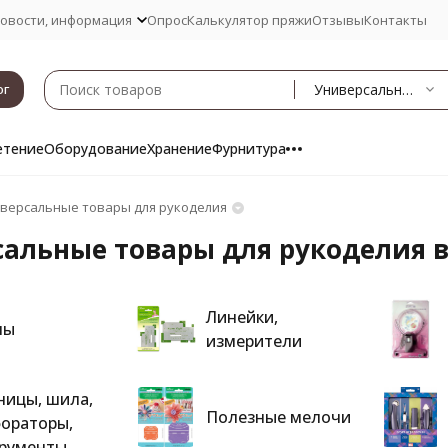
овости, информация
Опрос
Калькулятор пряжи
Отзывы
Контакты
Универсальные товары для рукоделия
ог
етение
Оборудование
Хранение
Фурнитура
версальные товары для рукоделия
альные товары для рукоделия в
Линейки,
пы
измерители
ицы, шила,
Полезные мелочи
ораторы,
рументы