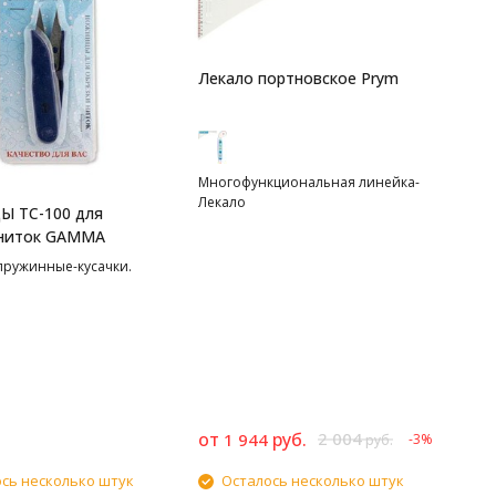
Лекало портновское Prym
Многофункциональная линейка-
Лекало
 TC-100 для
 ниток GAMMA
ружинные-кусачки.
от
руб.
2 004
1 944
-3%
руб.
сь несколько штук
Осталось несколько штук