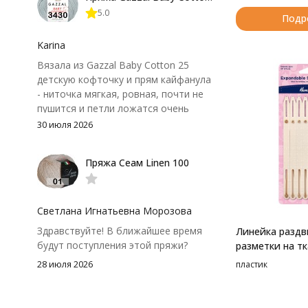
нюанс - пряжа немного скользит и
5.0
иногда расслаивается, пришлось
Подр
привыкнуть к ней и подобрать
крючок поудобнее.
Karina
Вязала из Gazzal Baby Cotton 25
детскую кофточку и прям кайфанула
- ниточка мягкая, ровная, почти не
пушится и петли ложатся очень
аккуратно. После стирки полотно
30 июля 2026
осталось приятным и форму не
потеряло, цвет тоже не стал
Пряжа Сеам Linen 100
тусклее. Единственный нюанс -
моточки маленькие, расход лучше
посчитать заранее, а то мне одного
чуть-чуть не хватило))
Светлана Игнатьевна Морозова
Здравствуйте! В ближайшее время
Линейка раздв
будут поступления этой пряжи?
разметки на т
28 июля 2026
пластик