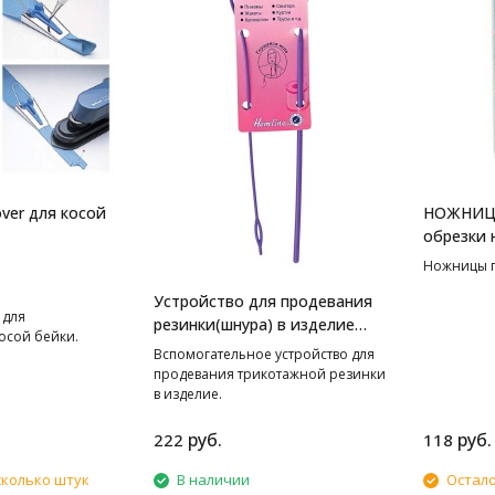
ver для косой
НОЖНИЦЫ
обрезки
Ножницы п
Устройство для продевания
 для
резинки(шнура) в изделие
осой бейки.
Hemline
Вспомогательное устройство для
продевания трикотажной резинки
в изделие.
руб.
руб.
222
118
сколько штук
В наличии
Остало