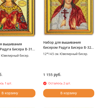
Набор для вышивания
ля вышивания
бисером Радуга Бисера В-326
Радуга Бисера В-310
Св. Алла, 12*14.5 см
ика, 12*14.5 см
12*14.5 см. Ювелирный бисер.
м. Ювелирный бисер.
б.
руб.
1 155
сь 1 шт.
Осталось 2 шт.
В корзину
В корзину