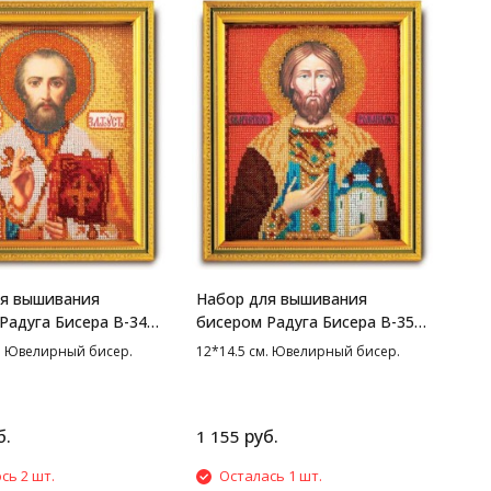
ля вышивания
Набор для вышивания
Радуга Бисера В-347
бисером Радуга Бисера В-350
 Златоуст, 12*14.5
Св. Роман, 12*14.5 см
м. Ювелирный бисер.
12*14.5 см. Ювелирный бисер.
б.
руб.
1 155
сь 2 шт.
Осталась 1 шт.