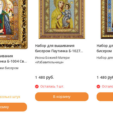
Набор для вышивания
Набор д
бисером Паутинка Б-1027
бисером 
шивания
Пресвятая Богородица
Святой И
Икона Божией Матери
Набор для
ка Б-1004 Св.
Избавительница, 20*25 см
20*25 см
«Избавительница»
Сергий
вки бисером
20*25 см
руб.
ру
1 480
1 480
Осталась 1 шт.
Остало
В корзину
сколько штук
рзину