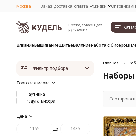
Москва
Заказ, доставка, оплата
Скидки
Оптовикам
Н
Пряжа, товары для
Катал
рукоделия
Вязание
Вышивание
Шитье
Валяние
Работа с бисером
Пл
Главная
Раб
Фильтр подбора
Наборы
Торговая марка
Паутинка
Сортировать
Радуга Бисера
Цена
до