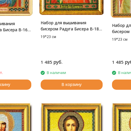
Набор для вышивания
шивания
Набор д
бисером Радуга Бисера В-183
а Бисера В-169
бисером 
Касперовская Богородица,
поручница
19*23 см
Св. Кипр
19*23 см
19*23 см
 см
см
руб.
ру
1 485
1 485
т.
В наличии
В нали
рзину
В корзину