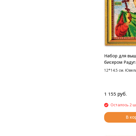
Набор для вы
бисером Радуг
Св. Антонина, 
12*14.5 см. Юве
руб.
1 155
Осталось 2 ш
В ко