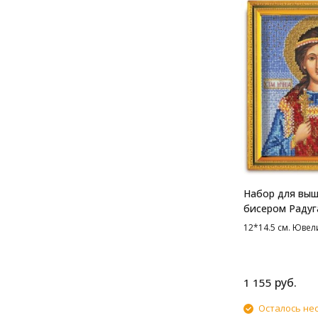
Набор для вы
бисером Радуг
Св. Кристина, 
12*14.5 см. Юве
руб.
1 155
Осталось не