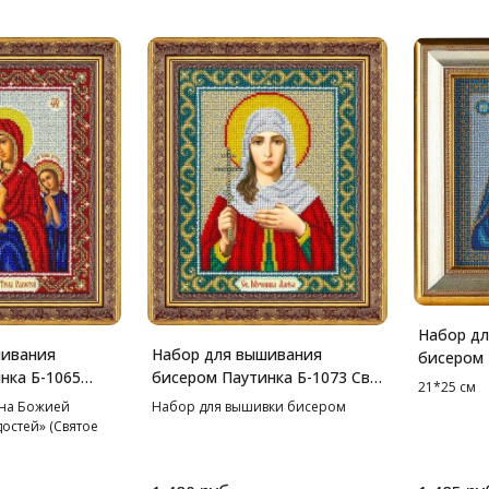
Набор д
шивания
Набор для вышивания
бисером 
нка Б-1065
бисером Паутинка Б-1073 Св.
Богороди
21*25 см
 Трех
Лариса, 20*25 см
21*25 см
она Божией
Набор для вышивки бисером
5 см
остей» (Святое