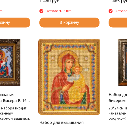
руб.
ру
1 480
1 485
т.
Осталось 2 шт.
Остала
рзину
В корзину
шивания
Набор д
а Бисера В-162
бисером 
родица, 20*24
Богороди
в набора входит:
20*24 см, 
20*24 см
несенным
канва (лё
исерной вышивки,
рисунком)
Набор для вышивания
гла для бисера,
чешский би