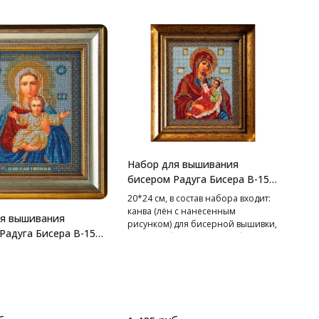
Набор для вышивания
бисером Радуга Бисера В-158
Богородица Утоли Мои
20*24 см, в состав набора входит:
Печали, 20*24 см
канва (лён с нанесенным
ля вышивания
рисунком) для бисерной вышивки,
Радуга Бисера В-156
чешский бисер, игла для бисера,
ца Леушинская,
схема и описание к работе, рамка
в набор не входит.
Счет чудесным исцелениям от
иконы “Утоли мои печали”
бесконечен. В имени этой иконы
стоят последние слова из кондака,