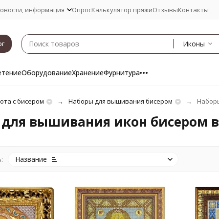
овости, информация
Опрос
Калькулятор пряжи
Отзывы
Контакты
Иконы
ог
етение
Оборудование
Хранение
Фурнитура
ота с бисером
Наборы для вышивания бисером
Наборы
 для вышивания икон бисером в
:
Название