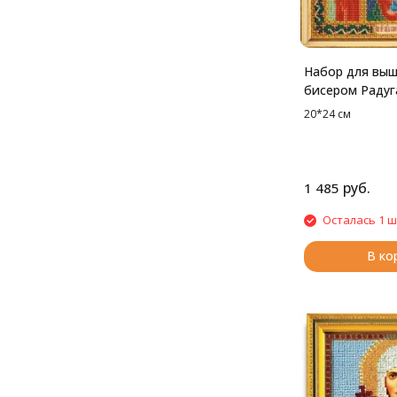
Набор для вы
бисером Радуг
Богородица С
20*24 см
грешных, 20*24
руб.
1 485
Осталась 1 ш
В ко