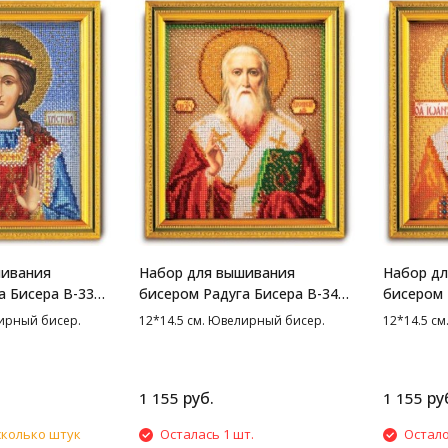
шивания
Набор для вышивания
Набор д
а Бисера В-334
бисером Радуга Бисера В-346
бисером 
12*14.5 см
Св. Дионисий, 12*14.5 см
Св. Иоанн
лирный бисер.
12*14.5 см. Ювелирный бисер.
12*14.5 с
см
руб.
ру
1 155
1 155
сколько штук
Осталась 1 шт.
Остало