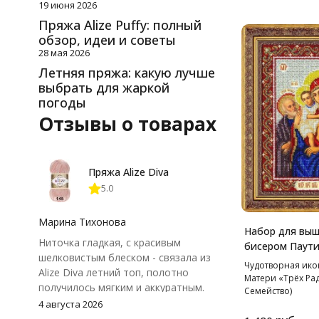
19 июня 2026
Пряжа Alize Puffy: полный
обзор, идеи и советы
28 мая 2026
Летняя пряжа: какую лучше
выбрать для жаркой
погоды
Отзывы о товарах
Пряжа Alize Diva
5.0
Марина Тихонова
Набор для вы
Ниточка гладкая, с красивым
бисером Паути
шелковистым блеском - связала из
Пр.Богородица
Чудотворная ик
Alize Diva летний топ, полотно
радостей, 20*2
Матери «Трёх Рад
получилось мягким и аккуратным.
Семейство)
Петли хорошо видны, вяжется
4 августа 2026
довольно быстро, после стирки