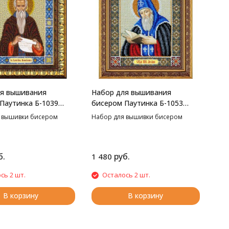
ля вышивания
Набор для вышивания
Паутинка Б-1039
бисером Паутинка Б-1053
споведник Харитон,
Святой Преподобный
 вышивки бисером
Набор для вышивки бисером
Арсений, 20*25 см
б.
руб.
1 480
сь 2 шт.
Осталось 2 шт.
В корзину
В корзину