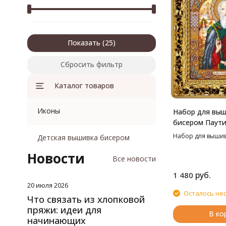
Показать
Сбросить фильтр
Каталог товаров
Иконы
Набор для вы
бисером Паутин
Преподобный 
Набор для выши
Детская вышивка бисером
Радонежский, 
Новости
Все новости
руб.
1 480
20 июля 2026
Осталось не
Что связать из хлопковой
пряжи: идеи для
В ко
начинающих