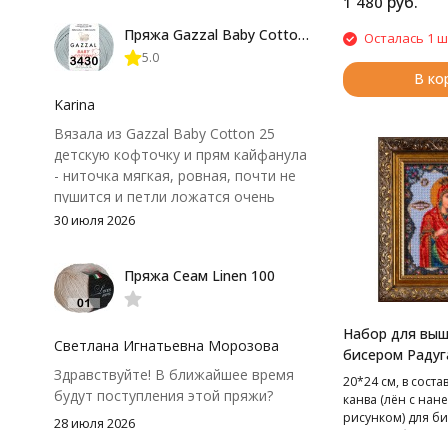
руб.
1 480
форма не поплыла. Единственный
Пряжа Gazzal Baby Cotton 25
Осталась 1 ш
нюанс - пряжа немного скользит и
5.0
иногда расслаивается, пришлось
В ко
привыкнуть к ней и подобрать
крючок поудобнее.
Karina
Вязала из Gazzal Baby Cotton 25
детскую кофточку и прям кайфанула
- ниточка мягкая, ровная, почти не
пушится и петли ложатся очень
аккуратно. После стирки полотно
30 июля 2026
осталось приятным и форму не
потеряло, цвет тоже не стал
Пряжа Сеам Linen 100
тусклее. Единственный нюанс -
моточки маленькие, расход лучше
посчитать заранее, а то мне одного
Набор для вы
чуть-чуть не хватило))
Светлана Игнатьевна Морозова
бисером Радуг
Здравствуйте! В ближайшее время
Иверская бого
20*24 см, в соста
будут поступления этой пряжи?
см
канва (лён с на
рисунком) для б
28 июля 2026
чешский бисер, и