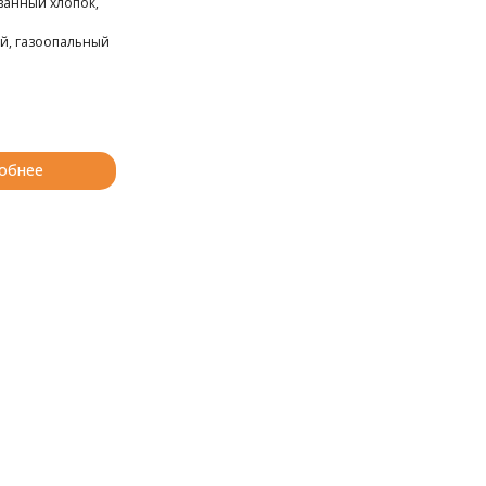
анный хлопок,
й
й, газоопальный
обнее