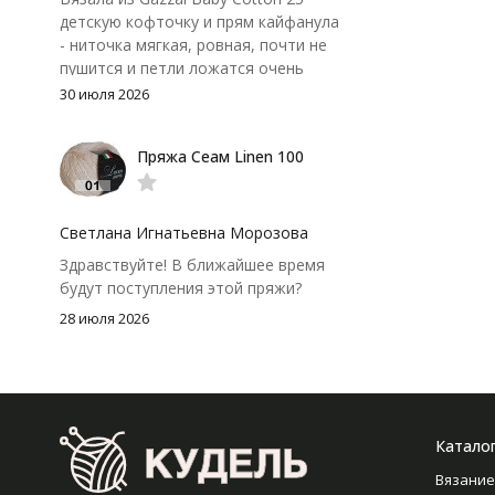
детскую кофточку и прям кайфанула
- ниточка мягкая, ровная, почти не
пушится и петли ложатся очень
аккуратно. После стирки полотно
30 июля 2026
осталось приятным и форму не
потеряло, цвет тоже не стал
Пряжа Сеам Linen 100
тусклее. Единственный нюанс -
моточки маленькие, расход лучше
посчитать заранее, а то мне одного
чуть-чуть не хватило))
Светлана Игнатьевна Морозова
Здравствуйте! В ближайшее время
будут поступления этой пряжи?
28 июля 2026
Катало
Вязание