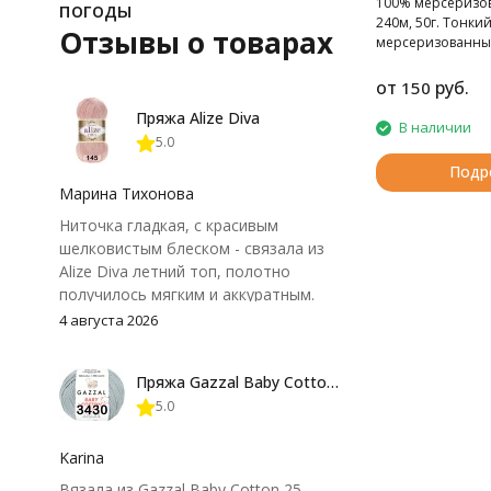
100% мерсеризов
погоды
240м, 50г. Тонки
Отзывы о товарах
мерсеризованны
хлопок.
от
руб.
150
Пряжа Alize Diva
В наличии
5.0
Подр
Марина Тихонова
Ниточка гладкая, с красивым
шелковистым блеском - связала из
Alize Diva летний топ, полотно
получилось мягким и аккуратным.
Петли хорошо видны, вяжется
4 августа 2026
довольно быстро, после стирки
форма не поплыла. Единственный
Пряжа Gazzal Baby Cotton 25
нюанс - пряжа немного скользит и
5.0
иногда расслаивается, пришлось
привыкнуть к ней и подобрать
крючок поудобнее.
Karina
Вязала из Gazzal Baby Cotton 25