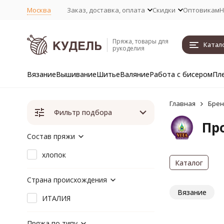
Москва
Заказ, доставка, оплата
Скидки
Оптовикам
Н
Пряжа, товары для
Катал
рукоделия
Вязание
Вышивание
Шитье
Валяние
Работа с бисером
Пл
Главная
Бре
Фильтр подбора
Про
Состав пряжи
хлопок
Каталог
Страна происхождения
Вязание
ИТАЛИЯ
Пряжа по типу