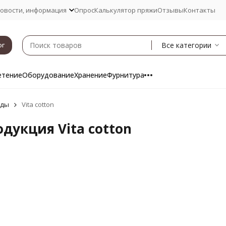
овости, информация
Опрос
Калькулятор пряжи
Отзывы
Контакты
Все категории
ог
етение
Оборудование
Хранение
Фурнитура
нды
Vita cotton
дукция Vita cotton