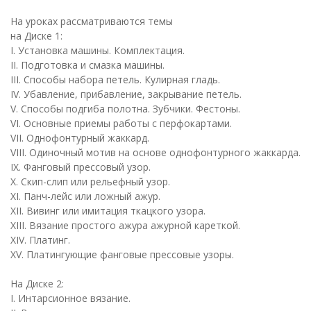
На уроках рассматриваются темы
на Диске 1:
I. Установка машины. Комплектация.
II. Подготовка и смазка машины.
III. Способы набора петель. Кулирная гладь.
IV. Убавление, прибавление, закрывание петель.
V. Способы подгиба полотна. Зубчики. Фестоны.
VI. Основные приемы работы с перфокартами.
VII. Однофонтурный жаккард.
VIII. Одиночный мотив на основе однофонтурного жаккарда.
IX. Фанговый прессовый узор.
Х. Скип-слип или рельефный узор.
ХI. Панч-лейс или ложный ажур.
ХII. Вивинг или имитация ткацкого узора.
ХIII. Вязание простого ажура ажурной кареткой.
ХIV. Платинг.
XV. Платингующие фанговые прессовые узоры.
На Диске 2:
I. Интарсионное вязание.