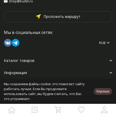
shop@kudel.ru
Проложить маршрут
Мы в социальных сетях:
RUB
Каталог товаров
Информация
Мы сохраняем файлы cookie: это помогает сайту
Прочее
работать лучше. Если Вы продолжите
Хорошо
использовать сайт, мы будем считать, что Вас
это устраивает.
Политика персональных данных
Карта сайта
Разработано в
bodysite.ru