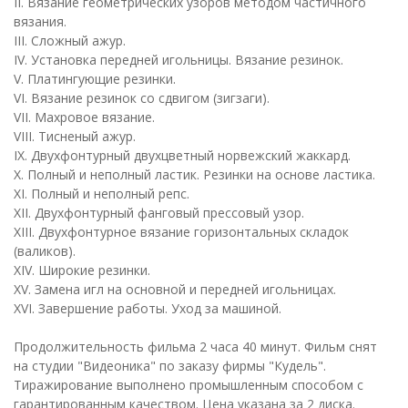
II. Вязание геометрических узоров методом частичного
вязания.
III. Сложный ажур.
IV. Установка передней игольницы. Вязание резинок.
V. Платингующие резинки.
VI. Вязание резинок со сдвигом (зигзаги).
VII. Махровое вязание.
VIII. Тисненый ажур.
IX. Двухфонтурный двухцветный норвежский жаккард.
Х. Полный и неполный ластик. Резинки на основе ластика.
ХI. Полный и неполный репс.
ХII. Двухфонтурный фанговый прессовый узор.
ХIII. Двухфонтурное вязание горизонтальных складок
(валиков).
ХIV. Широкие резинки.
ХV. Замена игл на основной и передней игольницах.
ХVI. Завершение работы. Уход за машиной.
Продолжительность фильма 2 часа 40 минут. Фильм снят
на студии "Видеоника" по заказу фирмы "Кудель".
Тиражирование выполнено промышленным способом с
гарантированным качеством. Цена указана за 2 диска.