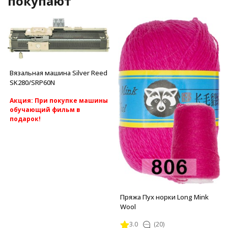
покупают
Вязальная машина Silver Reed
SK280/SRP60N
Акция: При покупке машины
обучающий фильм в
подарок!
Акция: Акция: бесплатная
доставка по России.
Silver Reed SK280/SRP60N -cамая
популярная перфокарточная 2
фонтурная вязальная машина
5 класса.
Пряжа Пух норки Long Mink
Wool
3.0
(20)