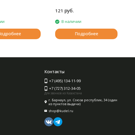
руб.
121
1
чии
В наличии
Подробнее
Подробнее
Контакты
+7 (495) 134-11-99
+7 (727) 312-34-05
Для звонков из Казахстана
г. Барнаул, ул. Союза республик, 34 (один
из пунктов выдачи)
shop@kudel.ru