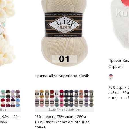
Пряжа Кам
Стрейч
Пряжа Alize Superlana Klasik
70% акрил,
лайкра, 80м
интересный
акрил, поли
отвечает за
нтов
Ещё 14 вариантов
прочность 
9.2м, 100г.
25% шерсть, 75% акрил, 280м,
а лайкра де
ками.
100г. Классическая однотонная
необыкнове
пряжа