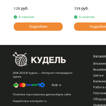
руб.
руб.
120
159
В наличии
В наличии
Подробнее
Подробне
Катало
Вязание
Вышива
2008-2026 © Кудель — Интернет-гипермаркет
Шитье
пряжи
Валяние
RUB
Работа 
Плетен
Политика персональных данных
Карта сайта
Оборуд
Разработано в
bodysite.ru
Хранен