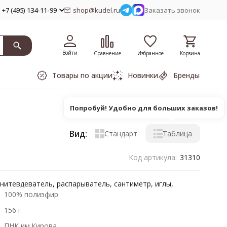
+7 (495) 134-11-99
shop@kudel.ru
Заказать звонок
Войти
Сравнение
Избранное
Корзина
Товары по акции
Новинки
Бренды
Попробуй! Удобно для больших заказов!
Вид:
Стандарт
Таблица
Код артикула:
31310
 нитевдеватель, распарыватель, сантиметр, иглы,
100% полиэфир
156 г
ПНК им.Кирова