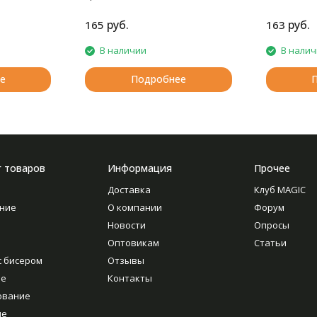
руб.
руб.
165
163
В наличии
В нали
е
Подробнее
г товаров
Информация
Прочее
Доставка
Клуб MAGIC
ние
О компании
Форум
Новости
Опросы
Оптовикам
Статьи
с бисером
Отзывы
ие
Контакты
ование
ие