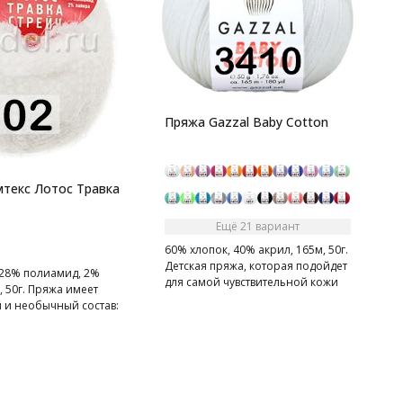
1
п
Пряжа Gazzal Baby Cotton
текс Лотос Травка
Ещё 21 вариант
60% хлопок, 40% акрил, 165м, 50г.
Детская пряжа, которая подойдет
 28% полиамид, 2%
для самой чувствительной кожи
, 50г. Пряжа имеет
 и необычный состав:
амид, лайкра. Акрил
 мягкость, полиамид за
и формоустойчивость,
лает полотно
нно эластичным.