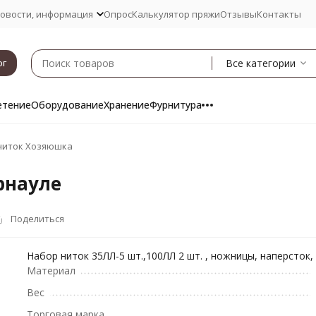
овости, информация
Опрос
Калькулятор пряжи
Отзывы
Контакты
Все категории
ог
етение
Оборудование
Хранение
Фурнитура
ниток Хозяюшка
рнауле
Поделиться
Набор ниток 35ЛЛ-5 шт.,100ЛЛ 2 шт. , ножницы, наперсток,
Материал
Вес
Торговая марка