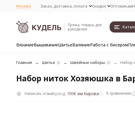
Москва
Заказ, доставка, оплата
Скидки
Оптовикам
Н
Пряжа, товары для
Катал
рукоделия
Вязание
Вышивание
Шитье
Валяние
Работа с бисером
Пл
Главная
Шитье
Швейные наборы
Набор 
Набор ниток Хозяюшка в Ба
К сравнению
Бренд:
ПНК им.Кирова
Написать отзыв