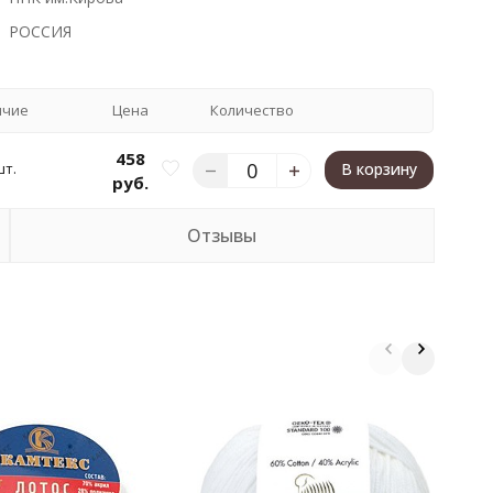
РОССИЯ
ичие
Цена
Количество
458
шт.
В корзину
руб.
Отзывы
П