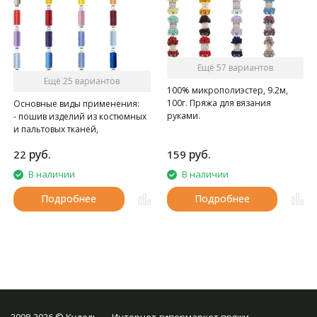
Ещё 57 вариантов
Ещё 25 вариантов
100% микрополиэстер, 9.2м,
100г. Пряжа для вязания
Основные виды применения:
руками.
- пошив изделий из костюмных
и пальтовых тканей,
спецодежды
руб.
руб.
22
159
- при швейно-клеевом
скреплении книг в типографии
В наличии
В наличии
Подробнее
Подробнее