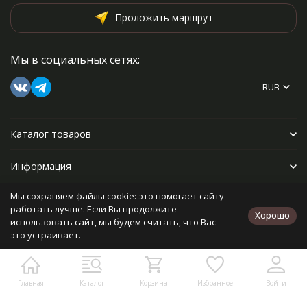
Проложить маршрут
Мы в социальных сетях:
RUB
Каталог товаров
Информация
Мы сохраняем файлы cookie: это помогает сайту
Прочее
работать лучше. Если Вы продолжите
Хорошо
использовать сайт, мы будем считать, что Вас
это устраивает.
Политика персональных данных
Карта сайта
Разработано в
bodysite.ru
Главная
Каталог
Корзина
Избранное
Войти