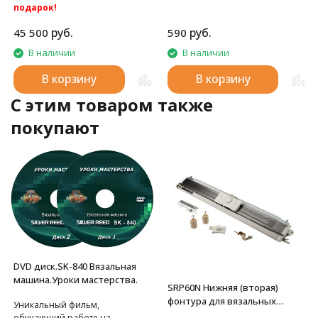
подарок!
Акция: Акция: бесплатная
руб.
руб.
45 500
590
доставка по России.
Вторая фонтура к вязальным
В наличии
В наличии
машинам 5 класса Silver Reed
SK280 и Silver Reed SK840.
В корзину
В корзину
C этим товаром также
покупают
DVD диск.SK-840 Вязальная
машина.Уроки мастерства.
SRP60N Нижняя (вторая)
фонтура для вязальных
Уникальный фильм,
машин Silver Reed
обучающий работе на