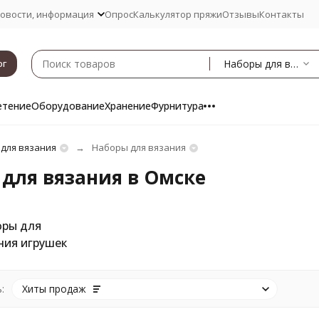
овости, информация
Опрос
Калькулятор пряжи
Отзывы
Контакты
Наборы для вязания
ог
етение
Оборудование
Хранение
Фурнитура
 для вязания
Наборы для вязания
для вязания в Омске
ры для
ния игрушек
:
Хиты продаж