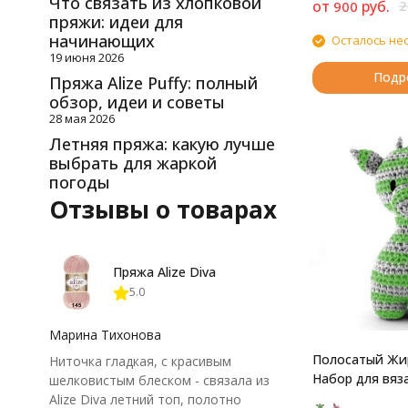
Что связать из хлопковой
от
руб.
2
900
пряжи: идеи для
начинающих
Осталось не
19 июня 2026
Подр
Пряжа Alize Puffy: полный
обзор, идеи и советы
28 мая 2026
Летняя пряжа: какую лучше
выбрать для жаркой
погоды
Отзывы о товарах
Пряжа Alize Diva
5.0
Марина Тихонова
Полосатый Жир
Ниточка гладкая, с красивым
Набор для вяз
шелковистым блеском - связала из
Alize Diva летний топ, полотно