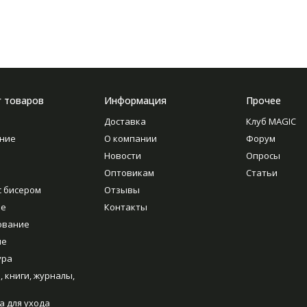
г товаров
Информация
Прочее
Доставка
Клуб MAGIC
ние
О компании
Форум
Новости
Опросы
Оптовикам
Статьи
с бисером
Отзывы
ие
Контакты
ование
ие
ура
, книги, журналы,
а для ухода