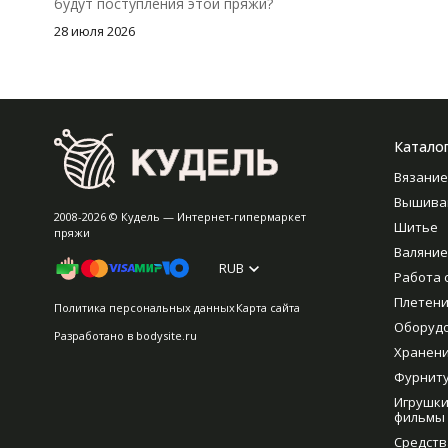
будут поступления этой пряжи?
28 июля 2026
Катало
Вязание
Вышива
2008-2026 © Кудель — Интернет-гипермаркет
Шитье
пряжи
Валяние
RUB
Работа 
Плетен
Политика персональных данных
Карта сайта
Оборуд
Разработано в
bodysite.ru
Хранен
Фурнит
Игрушки
фильмы
Средств