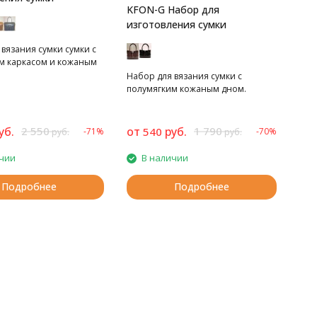
KFON-G Набор для
изготовления сумки
вязания сумки сумки с
м каркасом и кожаным
Набор для вязания сумки с
полумягким кожаным дном.
уб.
2 550
от
руб.
1 790
540
-71%
-70%
руб.
руб.
чии
В наличии
Подробнее
Подробнее