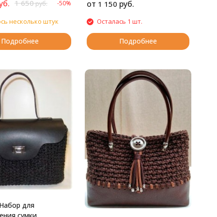
уб.
1 650
от
руб.
-50%
1 150
руб.
сь несколько штук
Осталась 1 шт.
Подробнее
Подробнее
Набор для
ения сумки