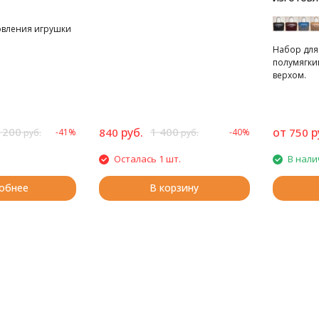
овления игрушки
Набор для 
полумягки
верхом.
 200
руб.
1 400
от
р
840
750
-41%
-40%
руб.
руб.
Осталась 1 шт.
В нали
обнее
В корзину