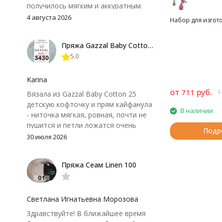
получилось мягким и аккуратным.
Петли хорошо видны, вяжется
4 августа 2026
Набор для изгот
довольно быстро, после стирки
форма не поплыла. Единственный
Пряжа Gazzal Baby Cotton 25
нюанс - пряжа немного скользит и
5.0
иногда расслаивается, пришлось
привыкнуть к ней и подобрать
крючок поудобнее.
Karina
от
руб.
1
711
Вязала из Gazzal Baby Cotton 25
детскую кофточку и прям кайфанула
В наличии
- ниточка мягкая, ровная, почти не
пушится и петли ложатся очень
Подр
аккуратно. После стирки полотно
30 июля 2026
осталось приятным и форму не
потеряло, цвет тоже не стал
Пряжа Сеам Linen 100
тусклее. Единственный нюанс -
моточки маленькие, расход лучше
посчитать заранее, а то мне одного
чуть-чуть не хватило))
Светлана Игнатьевна Морозова
Здравствуйте! В ближайшее время