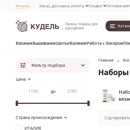
Москва
Заказ, доставка, оплата
Скидки
Оптовикам
Н
Пряжа, товары для
Катал
рукоделия
Вязание
Вышивание
Шитье
Валяние
Работа с бисером
Пл
Главная
Все
Фильтр подбора
Наборы 
Цена
до
Набо
вяза
Страна происхождения
Сортировать
ИТАЛИЯ