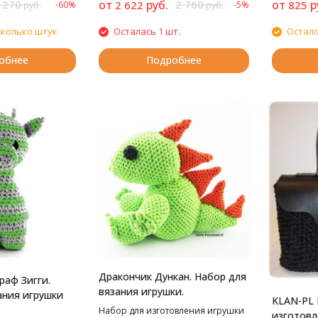
 270
от
руб.
2 760
от
р
2 622
825
-60%
-5%
руб.
руб.
сколько штук
Осталась 1 шт.
Остало
обнее
Подробнее
Дракончик Дункан. Набор для
аф Зигги.
вязания игрушки.
ания игрушки
KLAN-PL 
Набор для изготовления игрушки
изготовл