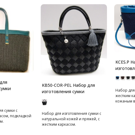
KCES.P Н
изготовл
для
KB50-COR-PEL Набор для
сумки
Набор для
изготовления сумки
жестким к
кожаным в
я сумки с
Набор для изготовления сумки с
асом, подкладкой
натуральной кожей и пряжей, с
м.
жестким каркасом.