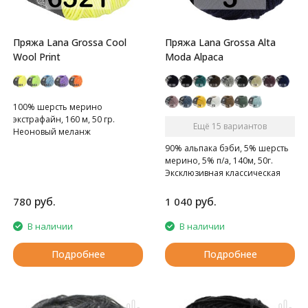
Пряжа Lana Grossa Cool
Пряжа Lana Grossa Alta
Wool Print
Moda Alpaca
100% шерсть мерино
экстрафайн, 160 м, 50 гр.
Ещё 15 вариантов
Неоновый меланж
90% альпака бэби, 5% шерсть
мерино, 5% п/а, 140м, 50г.
Эксклюзивная классическая
альпака сплетенная в виде
шнурка
руб.
руб.
780
1 040
В наличии
В наличии
Подробнее
Подробнее