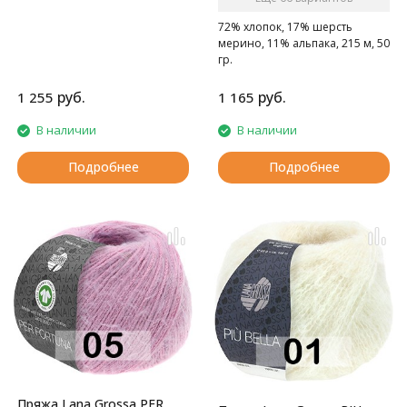
Супермягкая межсезонная
пряжа.
72% хлопок, 17% шерсть
мерино, 11% альпака, 215 м, 50
гр.
Супермягкая межсезонная
пряжа.
руб.
руб.
1 255
1 165
В наличии
В наличии
Подробнее
Подробнее
Пряжа Lana Grossa PER