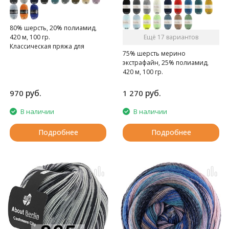
80% шерсть, 20% полиамид,
420 м, 100 гр.
Ещё 17 вариантов
Классическая пряжа для
75% шерсть мерино
носков с эффектом твида
экстрафайн, 25% полиамид,
420 м, 100 гр.
Классическая пряжа для
носков из мериносовой
руб.
руб.
970
1 270
шерсти.
В наличии
В наличии
Подробнее
Подробнее