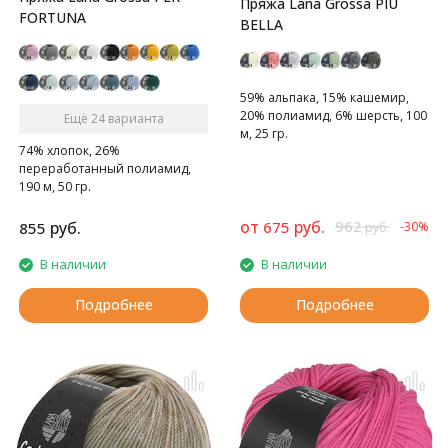
Пряжа Lana Grossa PIU
FORTUNA
BELLA
59% альпака, 15% кашемир,
20% полиамид, 6% шерсть, 100
Ещё 24 варианта
м, 25 гр.
74% хлопок, 26%
Тонкая и мягкая пряжа
переработанный полиамид,
190 м, 50 гр.
Прекрасная пряжа для весны и
лета благодаря охлаждающим
от
руб.
962
руб.
675
855
-30%
руб.
свойствам хлопка.
В наличии
В наличии
Подробнее
Подробнее