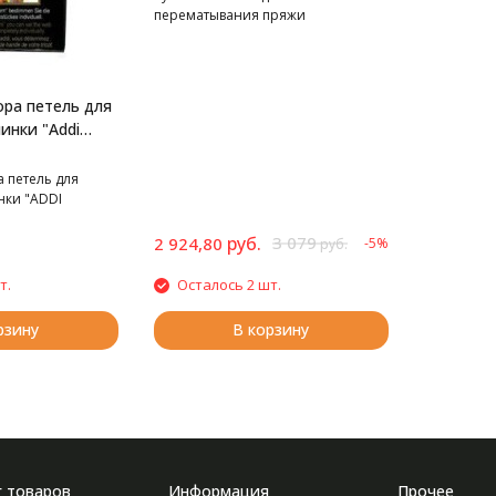
перематывания пряжи
ора петель для
инки "Addi
 Express
 петель для
ки "ADDI
xpress Kingsize".
руб.
3 079
2 924,80
-5%
руб.
т.
Осталось 2 шт.
рзину
В корзину
г товаров
Информация
Прочее