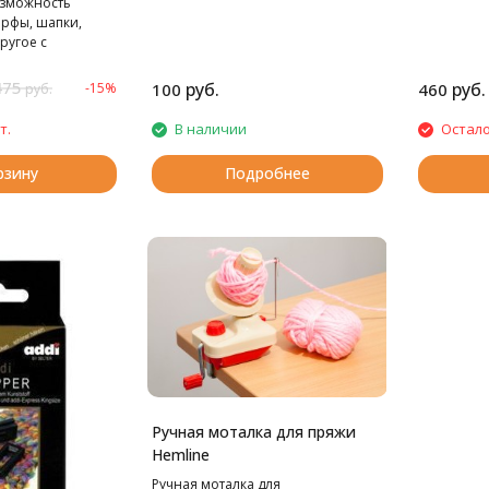
озможность
арфы, шапки,
ругое с
ратой времени.
475
руб.
руб.
-15%
100
460
руб.
т.
В наличии
Остало
рзину
Подробнее
Ручная моталка для пряжи
Hemline
Ручная моталка для