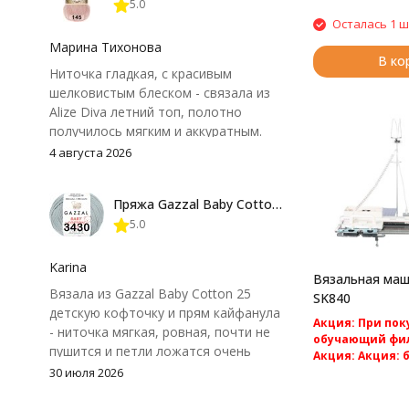
5.0
Осталась 1 ш
Марина Тихонова
В ко
Ниточка гладкая, с красивым
шелковистым блеском - связала из
Alize Diva летний топ, полотно
получилось мягким и аккуратным.
Петли хорошо видны, вяжется
4 августа 2026
довольно быстро, после стирки
форма не поплыла. Единственный
Пряжа Gazzal Baby Cotton 25
нюанс - пряжа немного скользит и
5.0
иногда расслаивается, пришлось
привыкнуть к ней и подобрать
крючок поудобнее.
Karina
Вязальная маши
Вязала из Gazzal Baby Cotton 25
SK840
детскую кофточку и прям кайфанула
Акция: При по
- ниточка мягкая, ровная, почти не
обучающий фил
пушится и петли ложатся очень
Акция: Акция: 
аккуратно. После стирки полотно
доставка по Ро
30 июля 2026
Компьютерная в
осталось приятным и форму не
5 класса Silver Re
потеряло, цвет тоже не стал