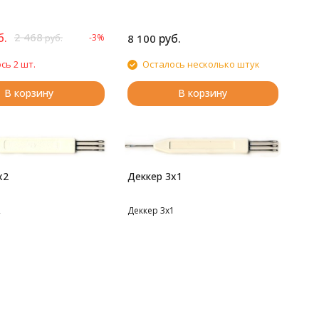
б.
2 468
руб.
-3%
8 100
руб.
сь 2 шт.
Осталось несколько штук
В корзину
В корзину
х2
Деккер 3х1
2
Деккер 3х1