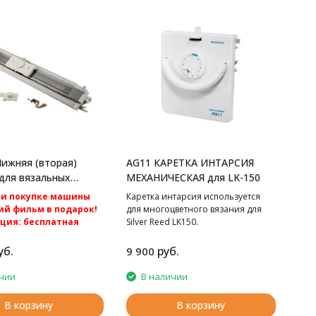
ижняя (вторая)
AG11 КАРЕТКА ИНТАРСИЯ
для вязальных
МЕХАНИЧЕСКАЯ для LK-150
ver Reed
ри покупке машины
Каретка интарсия используется
й фильм в подарок!
для многоцветного вязания для
кция: бесплатная
Silver Reed LK150.
по России.
нтура к вязальным
уб.
руб.
9 900
класса Silver Reed
ver Reed SK840.
чии
В наличии
В корзину
В корзину