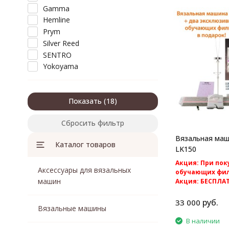
Gamma
Hemline
Prym
Silver Reed
SENTRO
Yokoyama
Показать
Сбросить фильтр
Вязальная маши
Каталог товаров
LK150
Акция: При пок
Аксессуары для вязальных
обучающих фил
машин
Акция: БЕСПЛА
по России.
Silver Reed LK15
руб.
33 000
Вязальные машины
вязальная машина
В наличии