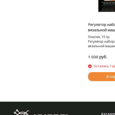
Регулятор наб
вязальной маш
Express"и "Addi
Пластик, 15 гр.
Kingsize"
Регулятор набора
вязальной машин
Express" и "ADDI E
руб.
1 030
Осталась 1 ш
В ко
Катало