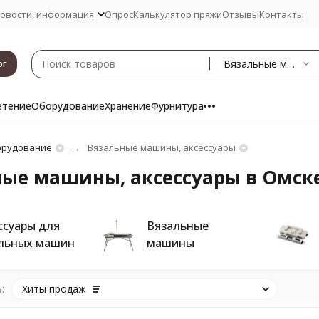
овости, информация
Опрос
Калькулятор пряжи
Отзывы
Контакты
Вязальные машины, аксессуары
ог
етение
Оборудование
Хранение
Фурнитура
рудование
Вязальные машины, аксессуары
ные машины, аксессуары в Омск
ссуары для
Вязальные
льных машин
машины
:
Хиты продаж