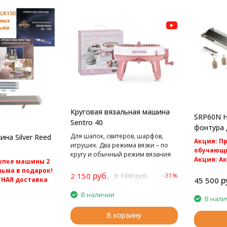
Круговая вязальная машина
SRP60N Н
Sentro 40
фонтура 
Для шапок, свитеров, шарфов,
на Silver Reed
машин Sil
Акция: П
игрушек. Два режима вязки – по
обучающи
кругу и обычный режим вязания
Акция: А
упке машины 2
полотном.
доставка 
ьма в подарок!
руб.
3 100
2 150
-31%
руб.
Вторая фо
р
45 500
ТНАЯ доставка
машинам 5 
В наличии
SK280 и Sil
0 Однофонтурная
В нали
 4 класса.
В корзину