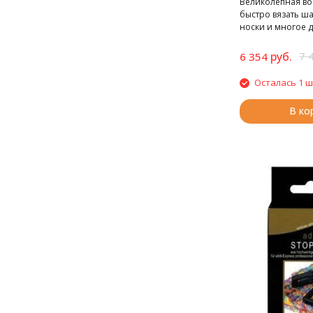
Великолепная в
быстро вязать ш
носки и многое д
минимальной зат
руб.
7 
6 354
Осталась 1 ш
В ко