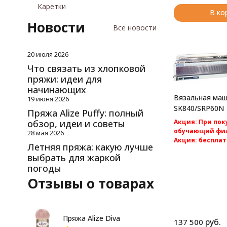
Каретки
В ко
Новости
Все новости
20 июля 2026
Что связать из хлопковой
пряжи: идеи для
начинающих
Вязальная маши
19 июня 2026
SK840/SRP60N
Пряжа Alize Puffy: полный
Акция: При по
обзор, идеи и советы
обучающий фил
28 мая 2026
Акция: бесплат
Летняя пряжа: какую лучше
по России.
выбрать для жаркой
Silver Reed SK840
погоды
компьютерная 2 
вязальная машина
Отзывы о товарах
Пряжа Alize Diva
руб.
137 500