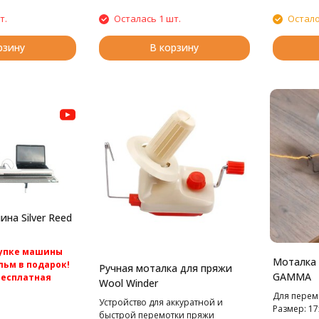
вязальная 
SK280
т.
Осталась 1 шт.
Остало
рзину
В корзину
на Silver Reed
купке машины
Моталка 
ьм в подарок!
Ручная моталка для пряжи
GAMMA
бесплатная
Wool Winder
ссии.
Для перем
Устройство для аккуратной и
язальная машина
Размер: 17
быстрой перемотки пряжи
ed SK840