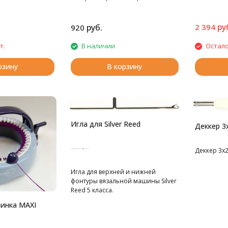
ру
руб.
2 394
920
т.
В наличии
Остало
рзину
В корзину
Игла для Silver Reed
Деккер 3
Деккер 3х
Игла для верхней и нижней
фонтуры вязальной машины Silver
Reed 5 класса.
инка MAXI