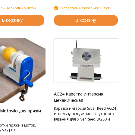
машина Silver Reed
сь несколько штук
Осталось несколько штук
В корзину
В корзину
AG24 Каретка интарсия
механическая
Каретка интарсия Silver Reed AG24
Motovilo для пряжи
используется для многоцветного
вязания для Silver Reed SK280 и
SK840.
отки пряжи в моток.
х9.5х13.5