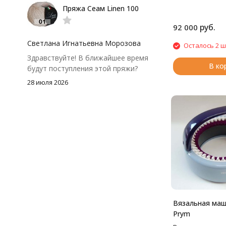
Пряжа Сеам Linen 100
тусклее. Единственный нюанс -
моточки маленькие, расход лучше
руб.
92 000
посчитать заранее, а то мне одного
чуть-чуть не хватило))
Светлана Игнатьевна Морозова
Осталось 2 ш
Здравствуйте! В ближайшее время
В ко
будут поступления этой пряжи?
28 июля 2026
Вязальная маш
Prym