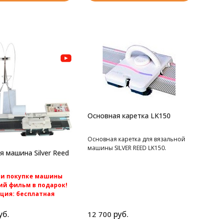
Основная каретка LK150
Основная каретка для вязальной
машины SILVER REED LK150.
я машина Silver Reed
ри покупке машины
й фильм в подарок!
кция: бесплатная
по России.
рная перфокартная
уб.
руб.
12 700