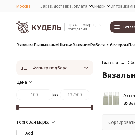
Москва
Заказ, доставка, оплата
Скидки
Оптовикам
Н
Пряжа, товары для
Катал
рукоделия
Вязание
Вышивание
Шитье
Валяние
Работа с бисером
Пл
Главная
Обо
Фильтр подбора
Вязаль
Цена
до
Аксе
вяза
Торговая марка
Сортировать
Addi