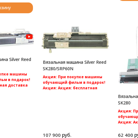
рзину
на Silver Reed
Вязальная машина Silver Reed
SK280/SRP60N
купке машины
Акция: При покупке машины
ьм в подарок!
обучающий фильм в подарок!
ная доставка
Акция: Акция: бесплатная
доставка по России.
Вязальна
/SRP60N -
Silver Reed SK280/SRP60N -cамая
фонтурная
SK280
популярная перфокарточная 2
 5 класса.
фонтурная вязальная машина 5
Акция: П
класса.
обучающи
Акция: А
доставка 
Однофонту
руб.
р
107 900
62 400