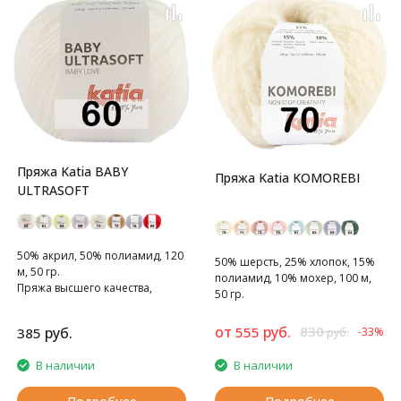
Пряжа Katia BABY
Пряжа Katia KOMOREBI
ULTRASOFT
50% акрил, 50% полиамид, 120
50% шерсть, 25% хлопок, 15%
м, 50 гр.
полиамид, 10% мохер, 100 м,
Пряжа высшего качества,
50 гр.
созданная для достижения
наилучших результатов.
от
руб.
830
руб.
555
385
-33%
руб.
В наличии
В наличии