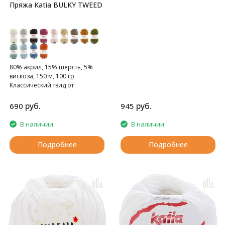
Пряжа Katia BULKY TWEED
80% акрил, 15% шерсть, 5%
вискоза, 150 м, 100 гр.
Классический твид от
знаменитого испанского
бренда.
руб.
руб.
690
945
В наличии
В наличии
Подробнее
Подробнее