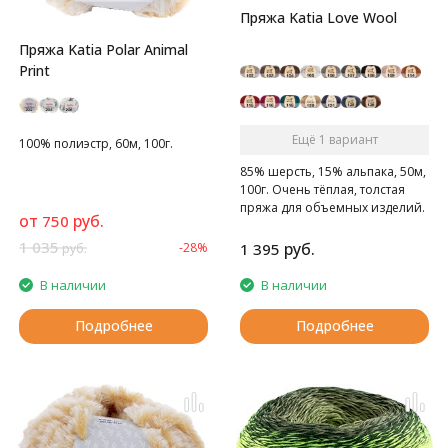
Пряжа Katia Love Wool
Пряжа Katia Polar Animal
Print
Ещё 1 вариант
100% полиэстр, 60м, 100г.
85% шерсть, 15% альпака, 50м,
100г. Очень тёплая, толстая
пряжа для объемных изделий.
от
руб.
750
Ровница.
1 035
руб.
-28%
1 395
руб.
В наличии
В наличии
Подробнее
Подробнее