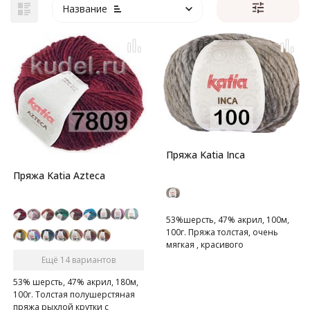
Название
Пряжа Katia Inca
Пряжа Katia Azteca
53%шерсть, 47% акрил, 100м,
100г. Пряжа толстая, очень
мягкая , красивого
секционного крашения.
Ещё 14 вариантов
53% шерсть, 47% акрил, 180м,
100г. Толстая полушерстяная
пряжа рыхлой крутки с