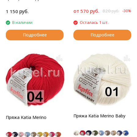
восхитительными цветовыми
переходами.
от
руб.
820
руб.
570
1 150
-30%
руб.
В наличии
Осталась 1 шт.
Подробнее
Подробнее
Пряжа Katia Merino Baby
Пряжа Katia Merino