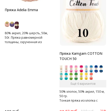
Пряжа Adelia Emma
80% акрил, 20% шерсть, 50м,
50г. Пряжа равномерной
толщины, скрученная из
одиннадцати нитей.
Пряжа Kamgarn COTTON
TOUCH 50
Ещё 6 вариантов
50% хлопок, 50% акрил, 150 м,
50 гр.
Тонкая пряжа из хлопка с
акрилом.
от
руб.
110
87
-21%