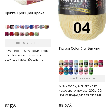
Пряжа Троицкая Кроха
Ещё 10 вариантов
Пряжа Color City Баунти
20% шерсть, 80% акрил, 135м,
50г. Нежная и приятна на
ощупь, а также абсолютно
гипоаллергенна
Ещё 11 вариантов
60% хлопок, 40% акрил из
кокосового молока, 200м, 50г.
Пряжа подходит для вязания
крючком, спицами и на
вязальной машине.
руб.
руб.
87
88