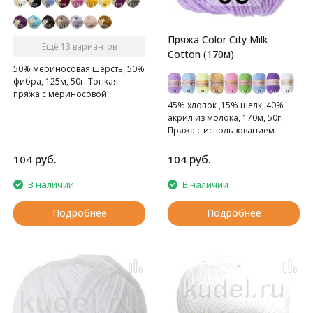
Пряжа Color City Milk
Ещё 13 вариантов
Cotton (170м)
50% мериносовая шерсть, 50%
фибра, 125м, 50г. Тонкая
пряжа с мериносовой
45% хлопок ,15% шелк, 40%
шерстью. Подходит для детей.
акрил из молока, 170м, 50г.
Пряжа с использованием
молока.
руб.
руб.
104
104
В наличии
В наличии
Подробнее
Подробнее