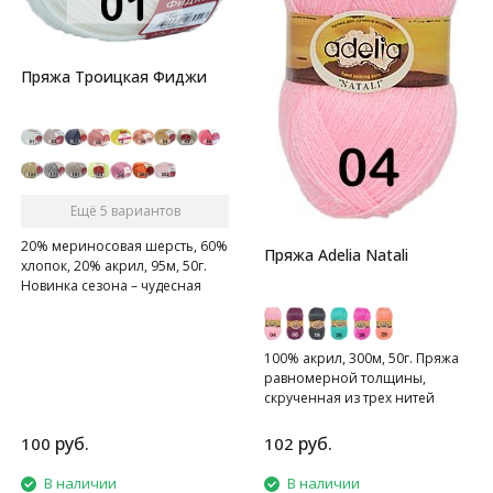
Пряжа Троицкая Фиджи
Ещё 5 вариантов
20% мериносовая шерсть, 60%
Пряжа Adelia Natali
хлопок, 20% акрил, 95м, 50г.
Новинка сезона – чудесная
находка для малышей и их
родителей!
100% акрил, 300м, 50г. Пряжа
равномерной толщины,
скрученная из трех нитей
руб.
руб.
100
102
В наличии
В наличии