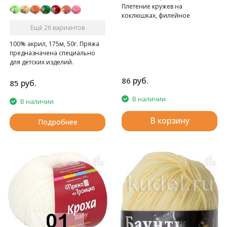
Плетение кружев на
коклюшках, филейное
кружево, вязание крючком.
Ещё 26 вариантов
100% акрил, 175м, 50г. Пряжа
предназначена специально
для детских изделий.
руб.
86
руб.
85
В наличии
В наличии
В корзину
Подробнее