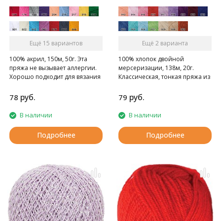
Ещё 15 вариантов
Ещё 2 варианта
100% акрил, 150м, 50г. Эта
100% хлопок двойной
пряжа не вызывает аллергии.
мерсеризации, 138м, 20г.
Хорошо подходит для вязания
Классическая, тонкая пряжа из
моделей для детей.
хлопка, нить с глянцевым
отливом, для вязания кружева,
руб.
руб.
78
79
скатертей, штор, вышивания,
для вязания ажурной одежды.
В наличии
В наличии
Подробнее
Подробнее