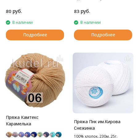
Прекрасное решение для
вязания детских изделий.
руб.
руб.
80
83
В наличии
В наличии
Подробнее
Подробнее
Пряжа Камтекс
Пряжа Пнк им.Кирова
Карамелька
Снежинка
100% хлопок, 230м, 25г.