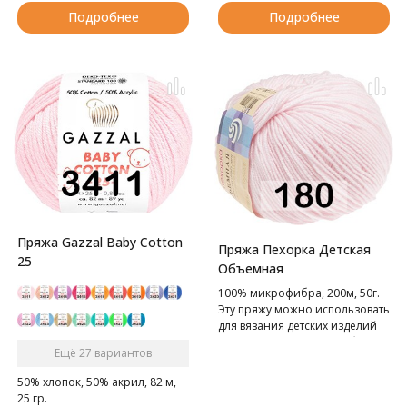
Подробнее
Подробнее
Пряжа Gazzal Baby Cotton
Пряжа Пехорка Детская
25
Объемная
100% микрофибра, 200м, 50г.
Эту пряжу можно использовать
для вязания детских изделий
для грудничков и детей более
Ещё 27 вариантов
старшего возраста, она не
вызывает аллергических
50% хлопок, 50% акрил, 82 м,
реакций.
25 гр.