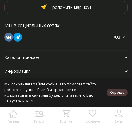
Проложить маршрут
Мы в социальных сетях:
RUB
Каталог товаров
Информация
Мы сохраняем файлы cookie: это помогает сайту
Прочее
работать лучше. Если Вы продолжите
Хорошо
использовать сайт, мы будем считать, что Вас
это устраивает.
Политика персональных данных
Карта сайта
Разработано в
bodysite.ru
Главная
Каталог
Корзина
Избранное
Войти