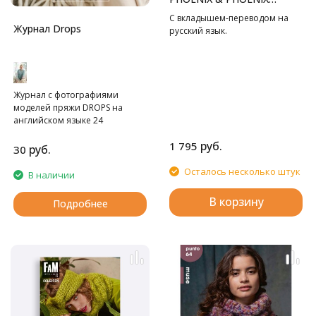
TWEED" RUS
С вкладышем-переводом на
Журнал Drops
русский язык.
Журнал с фотографиями
моделей пряжи DROPS на
английском языке 24
страницы. Без схем.
руб.
1 795
руб.
30
Осталось несколько штук
В наличии
В корзину
Подробнее