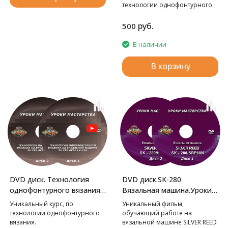
технологии однофонтурного
вязания.
руб.
500
В наличии
В корзину
DVD диск.SK-280
DVD диск. Технология
Вязальная машина.Уроки
однофонтурного вязания
мастерства.
на вязальной машине LK-
Уникальный фильм,
Уникальный курс, по
150. Уроки мастерства.
обучающий работе на
технологии однофонтурного
вязальной машине SILVER REED
вязания.