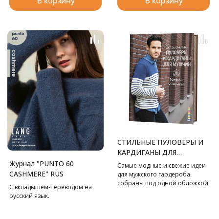
В корзину
В корзину
СТИЛЬНЫЕ ПУЛОВЕРЫ И
КАРДИГАНЫ ДЛЯ
МУЖЧИН. ВЯЖЕМ
Журнал "PUNTO 60
Самые модные и свежие идеи
СПИЦАМИ
CASHMERE" RUS
для мужского гардероба
собраны под одной обложкой
С вкладышем-переводом на
в этом замечательном
русский язык.
пособии по вязанию спицами.
Разнообразные модели
пуловеров, кардиганов,