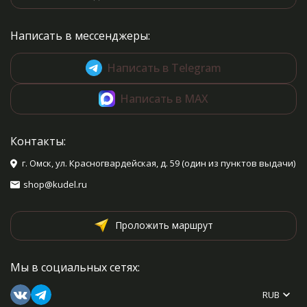
от вязаного полотна и
заканчивая влажно-тепловой
обработкой. Полученные
Написать в мессенджеры:
знания вы с успехом сможете
применить, связав одну из
моделей, представленных в
Написать в Telegram
книге, будь то варежки,
митенки, башмачки или
Написать в MAX
сапожки!
Каждая модель
сопровождается схемой, с
помощью которой вы освоите
Контакты:
самый замысловатый
орнамент!
г. Омск, ул. Красногвардейская, д. 59 (один из пунктов выдачи)
shop@kudel.ru
Проложить маршрут
Мы в социальных сетях:
RUB