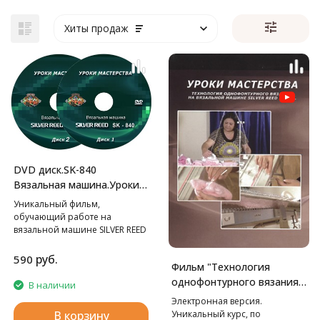
Хиты продаж
DVD диск.SK-840
Вязальная машина.Уроки
мастерства.
Уникальный фильм,
обучающий работе на
вязальной машине SILVER REED
SK-840.
руб.
590
Фильм "Технология
однофонтурного вязания
В наличии
на вязальной машине LK-
Электронная версия.
150. Уроки мастерства."
Уникальный курс, по
В корзину