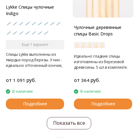
Lykke Спицы чулочные
Indigo
Чулочные деревянные
спицы Basic Drops
Ещё 1 вариант
Спицы Lykke выполнены из
Идеально гладкие спицы
твердых пород березы. У них -
изготовлены из березовой
идеально отточенный кончик,
древесины. 5 шт.в комплекте.
полировка инструмента
проводится практически
от
руб.
от
руб.
1 091
364
вручную, выполняется крайне
тщательно, в результате
В наличии
В наличии
получаются безупречно
гладкие, легкие, удобные в
Подробнее
Подробнее
работе инструменты
потрясающих оттенков.
Показать все