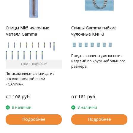
Спицы Mk5 чулочные
Спицы Gamma гибкие
металл Gamma
чулочные KNF-3
Предназначены для вязания
изделий по кругу небольшого
Ещё 1 вариант
размера.
Пятикомплектные спицы из
высокопрочной стали
«GAMMA».
от
руб.
от
руб.
108
181
В наличии
В наличии
Подробнее
Подробнее