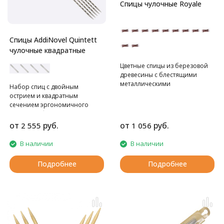
Спицы чулочные Royale
Спицы АddiNovel Quintett
чулочные квадратные
Цветные спицы из березовой
древесины с блестящими
металлическими
Набор спиц с двойным
наконечниками. Длина 20 см.
острием и квадратным
сечением эргономичного
дизайна обеспечивает ровный
стежок благодаря структуре
от
руб.
от
руб.
2 555
1 056
Novel, без усилий и судорог.
В наличии
В наличии
Подробнее
Подробнее