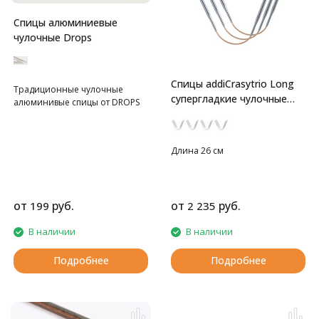
Спицы алюминиевые
чулочные Drops
Спицы addiCrasytrio Long
Традиционные чулочные
супергладкие чулочные
алюминивые спицы от DROPS
гибкие
Длина 26 см
от
руб.
от
руб.
199
2 235
В наличии
В наличии
Подробнее
Подробнее