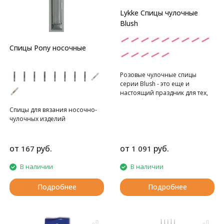
Lykke Спицы чулочные
Blush
Спицы Pony носочные
Розовые чулочные спицы
серии Blush - это еще и
настоящий праздник для тех,
кто любит красивые вязальные
Спицы для вязания носочно-
процессы.
чулочных изделий
Спицы Lykke выполнены из
твердых пород березы. У них -
идеально отточенный кончик,
полировка инструмента
от
руб.
от
руб.
167
1 091
проводится практически
вручную, выполняется крайне
В наличии
В наличии
тщательно, в результате
получаются безупречно
Подробнее
Подробнее
гладкие, легкие, удобные в
работе инструменты
потрясающих оттенков.