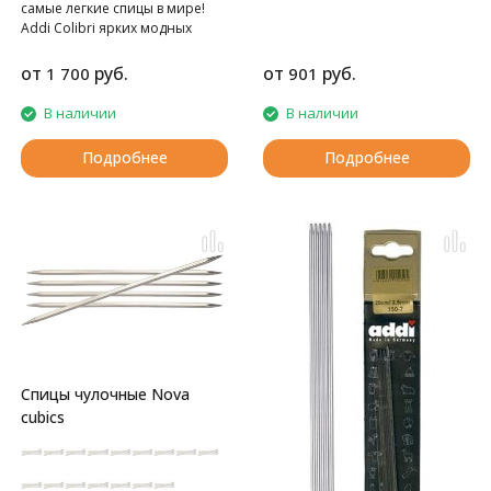
самые легкие спицы в мире!
Аddi Colibri ярких модных
цветов изготовлены вручную с
исключительной точностью.
от
руб.
от
руб.
1 700
901
В наличии
В наличии
Подробнее
Подробнее
Спицы чулочные Nova
cubics