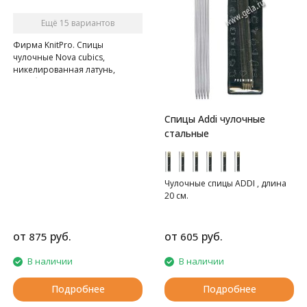
Ещё 15 вариантов
Фирма KnitPro. Спицы
чулочные Nova cubics,
никелированная латунь,
серебристый, 5шт в упаковке
Спицы Addi чулочные
стальные
Чулочные спицы ADDI , длина
20 см.
от
руб.
от
руб.
875
605
В наличии
В наличии
Подробнее
Подробнее