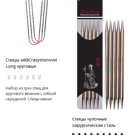
Спицы addiCrasytrionovel
Long круговые
Набор из трех спиц для
кругового вязания с гибкой
серединой. Спицы имеют
квадратную форму с
закругленными краями и
текстурированную
Спицы чулочные
поверхность.
хирургическая сталь