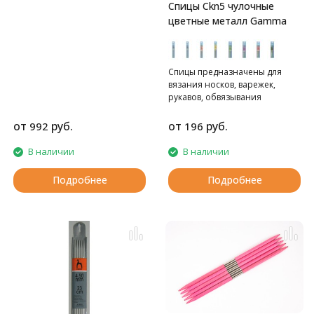
Спицы Ckn5 чулочные
цветные металл Gamma
Спицы предназначены для
вязания носков, варежек,
рукавов, обвязывания
горловин. Все спицы разных
ярких цветов , что помогает
от
руб.
от
руб.
992
196
отслеживать начало или конец
вязания и создают позитивное
В наличии
В наличии
настроение. Сделаны из
алюминия с цветным
Подробнее
Подробнее
анодированным покрытием.