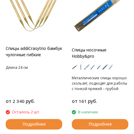
Спицы addiCrasytrio бамбук
Спицы носочные
чулочные гибкие
Hobby&pro
Длина 24 см
Металлические спицы хорошо
скользят, подходят для работы
с тонкой пряжей – грубой
шерстяной, из
немерсеризованного хлопка,
от
руб.
от
руб.
2 340
161
акриловой. Традиционно
используются для вязания
Осталось 2 шт.
В наличии
носков, чулков, гетр,
воротничков, рукавов, других
Подробнее
Подробнее
вещей и деталей в круговой
технике.