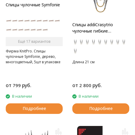
Спицы чулочные Symfonie
Спицы addiCrasytrio
чулочные гибкие
супергладкие
Ещё 17 вариантов
Фирма KnitPro. Спицы
чулочные Symfonie, дерево,
многоцветный, 5шт в упаковке
Длина 21 см
от
руб.
от
руб.
799
2 800
В наличии
В наличии
Подробнее
Подробнее