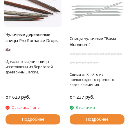
Чулочные деревянные
Спицы чулочные "Basix
спицы Pro Romance Drops
Aluminum"
Идеально гладкие спицы
изготовлены из березовой
древесины. Легкие,
Cпицы от KnitPro из
долговечные и натуральные!
превосходного прочного
Спицы производятся по заказу
сорта алюминия.
DROPS на фабрике KnittPro и
являются полными аналогами
от
руб.
от
руб.
623
237
спиц basix Birch.
Осталась 1 шт.
В наличии
Подробнее
Подробнее