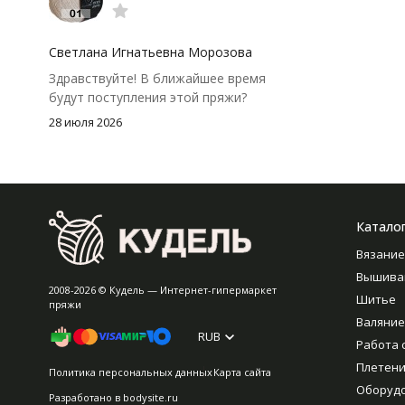
моточки маленькие, расход лучше
посчитать заранее, а то мне одного
чуть-чуть не хватило))
Светлана Игнатьевна Морозова
Здравствуйте! В ближайшее время
будут поступления этой пряжи?
28 июля 2026
Катало
Вязание
Вышива
2008-2026 © Кудель — Интернет-гипермаркет
Шитье
пряжи
Валяние
RUB
Работа 
Плетен
Политика персональных данных
Карта сайта
Оборуд
Разработано в
bodysite.ru