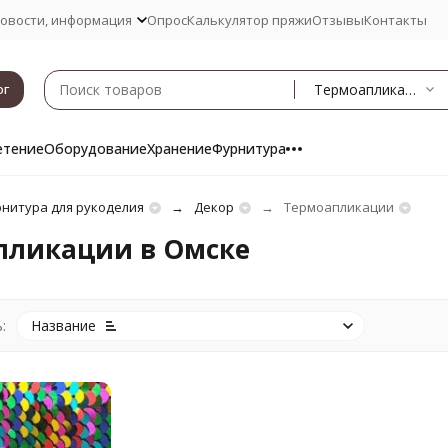
овости, информация
Опрос
Калькулятор пряжи
Отзывы
Контакты
Термоапликации
ог
етение
Оборудование
Хранение
Фурнитура
нитура для рукоделия
Декор
Термоапликации
пликации в Омске
:
Название