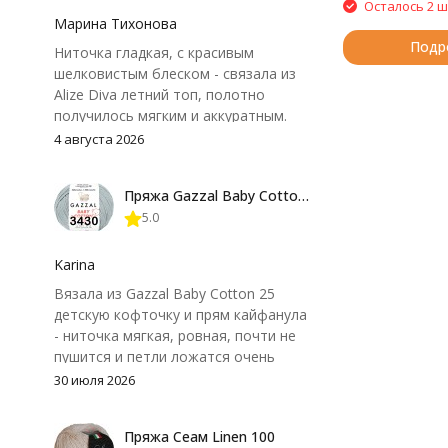
Осталось 2 ш
Марина Тихонова
Подр
Ниточка гладкая, с красивым
шелковистым блеском - связала из
Alize Diva летний топ, полотно
получилось мягким и аккуратным.
Петли хорошо видны, вяжется
4 августа 2026
довольно быстро, после стирки
форма не поплыла. Единственный
Пряжа Gazzal Baby Cotton 25
нюанс - пряжа немного скользит и
5.0
иногда расслаивается, пришлось
привыкнуть к ней и подобрать
крючок поудобнее.
Karina
Вязала из Gazzal Baby Cotton 25
детскую кофточку и прям кайфанула
- ниточка мягкая, ровная, почти не
пушится и петли ложатся очень
аккуратно. После стирки полотно
30 июля 2026
осталось приятным и форму не
потеряло, цвет тоже не стал
Пряжа Сеам Linen 100
тусклее. Единственный нюанс -