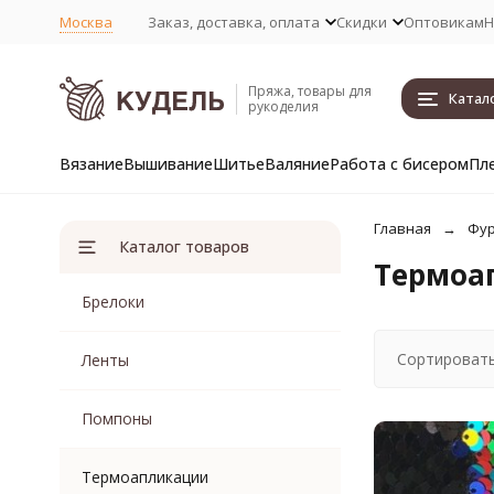
Москва
Заказ, доставка, оплата
Скидки
Оптовикам
Н
Пряжа, товары для
Катал
рукоделия
Вязание
Вышивание
Шитье
Валяние
Работа с бисером
Пл
Главная
Фур
Каталог товаров
Термоа
Брелоки
Сортировать
Ленты
Помпоны
Термоапликации