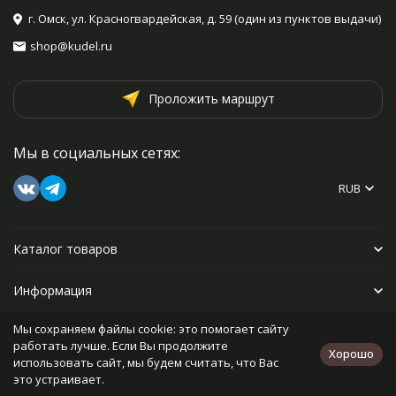
г. Омск, ул. Красногвардейская, д. 59 (один из пунктов выдачи)
shop@kudel.ru
Проложить маршрут
Мы в социальных сетях:
RUB
Каталог товаров
Информация
Мы сохраняем файлы cookie: это помогает сайту
Прочее
работать лучше. Если Вы продолжите
Хорошо
использовать сайт, мы будем считать, что Вас
это устраивает.
Политика персональных данных
Карта сайта