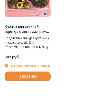
Кнопки для верхней
одежды с инструментом
для установки HEMLINE
Предназначены для крупных и
тяжелых вещей. Для
обеспечения толщины между
слоями ткани не менее 1-2 мм
используйте подкладочную
руб.
603
ткань. Внимание! Слишком
сильные удары молотка могут
Осталось несколько штук
повредить поверхность
кнопки! Всегда работайте на
В корзину
плоской устойчивой
поверхности, защищенной
куском картона!