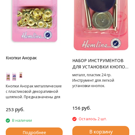
Кнопки Анорак
НАБОР ИНСТРУМЕНТОВ
ДЛЯ УСТАНОВКИ КНОПОК
ТИП "C"
металл, пластик 24 гр.
Инструмент для легкой
установки кнопок.
Кнопки Анорак металлические
с пластиковой декоративной
шляпкой. Предназначены для
крупных и тяжелых вещей. Для
руб.
156
обеспечения толщины между
руб.
253
слоями ткани не менее 1-2 мм
используйте подкладочную
Осталось 2 шт.
В наличии
ткань. Всегда работайте на
плоской устойчивой
В корзину
Подробнее
поверхности, защищенной