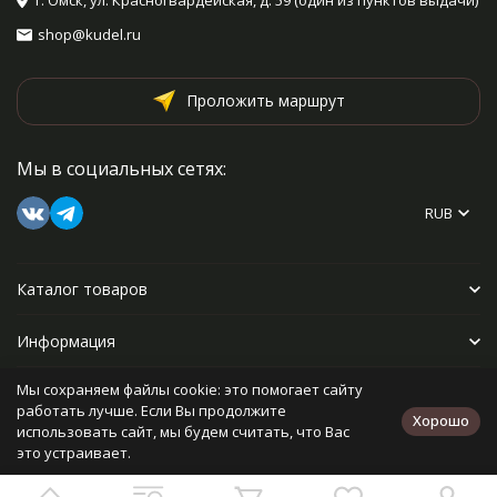
г. Омск, ул. Красногвардейская, д. 59 (один из пунктов выдачи)
shop@kudel.ru
Проложить маршрут
Мы в социальных сетях:
RUB
Каталог товаров
Информация
Мы сохраняем файлы cookie: это помогает сайту
Прочее
работать лучше. Если Вы продолжите
Хорошо
использовать сайт, мы будем считать, что Вас
это устраивает.
Политика персональных данных
Карта сайта