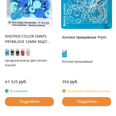
KНОПКИ COLOR SNAPS
Кнопки пришивные Prym
PRYMLOVE 12ММ 30ШТ
PRYM
предназначены для легких
Кнопки пришивные
тканей
от
руб.
руб.
325
356
В наличии
Осталось несколько штук
Подробнее
Подробнее