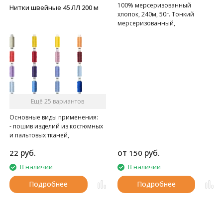
100% мерсеризованный
Нитки швейные 45 ЛЛ 200 м
хлопок, 240м, 50г. Тонкий
мерсеризованный,
газоопальный хлопок.
Ещё 25 вариантов
Основные виды применения:
- пошив изделий из костюмных
и пальтовых тканей,
спецодежды
руб.
от
руб.
22
150
- при швейно-клеевом
скреплении книг в типографии
В наличии
В наличии
Подробнее
Подробнее