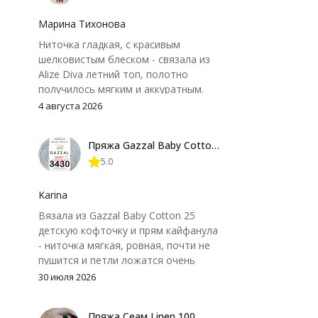
Марина Тихонова
Ниточка гладкая, с красивым
шелковистым блеском - связала из
Alize Diva летний топ, полотно
получилось мягким и аккуратным.
Петли хорошо видны, вяжется
4 августа 2026
довольно быстро, после стирки
форма не поплыла. Единственный
Пряжа Gazzal Baby Cotton 25
нюанс - пряжа немного скользит и
5.0
иногда расслаивается, пришлось
привыкнуть к ней и подобрать
крючок поудобнее.
Karina
Вязала из Gazzal Baby Cotton 25
детскую кофточку и прям кайфанула
- ниточка мягкая, ровная, почти не
пушится и петли ложатся очень
аккуратно. После стирки полотно
30 июля 2026
осталось приятным и форму не
потеряло, цвет тоже не стал
Пряжа Сеам Linen 100