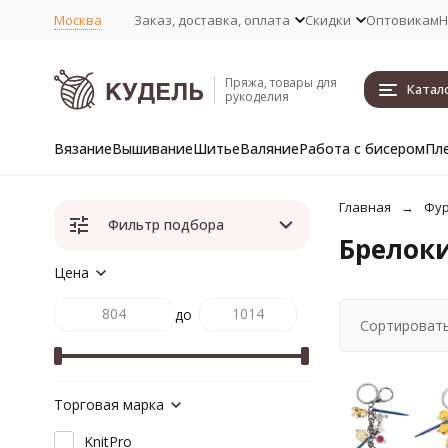
Москва
Заказ, доставка, оплата
Скидки
Оптовикам
Н
Пряжа, товары для
Катал
рукоделия
Вязание
Вышивание
Шитье
Валяние
Работа с бисером
Пл
Главная
Фур
Фильтр подбора
Брелоки
Цена
до
Сортировать
Торговая марка
KnitPro