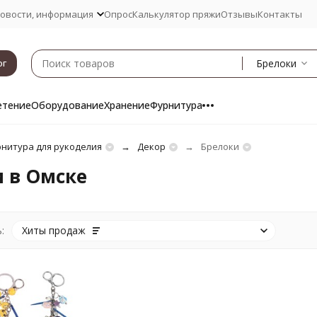
овости, информация
Опрос
Калькулятор пряжи
Отзывы
Контакты
Брелоки
ог
етение
Оборудование
Хранение
Фурнитура
нитура для рукоделия
Декор
Брелоки
 в Омске
:
Хиты продаж