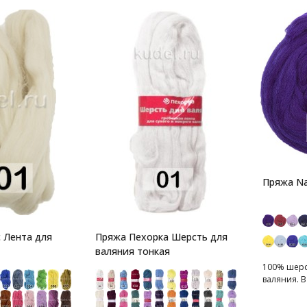
Пряжа Na
 Лента для
Пряжа Пехорка Шерсть для
валяния тонкая
100% шерст
валяния. В 