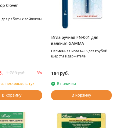
ор Clover
о для работы с войлоком
Игла ручная FN-001 для
валяния GAMMA
Несменная игла №36 для грубой
шерсти в держателе.
б.
1 789
руб.
-3%
184
руб.
сь несколько штук
В наличии
В корзину
В корзину