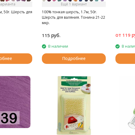
варианта
Ещё 1 вариант
м, 50г. Шерсть для
100% тонкая шерсть, 1.7м, 50г.
Шерсть для валяния. Тонина 21-22
мкр.
от
р
руб.
119
115
В наличии
В нали
обнее
Подробнее