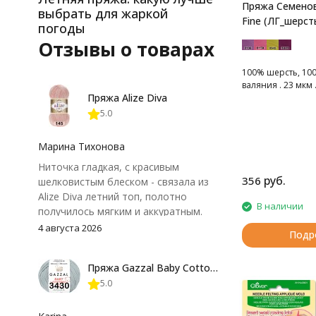
Пряжа Семенов
выбрать для жаркой
Fine (ЛГ_шерст
погоды
Отзывы о товарах
100% шерсть, 100
валяния . 23 мкм 
Пряжа Alize Diva
5.0
Марина Тихонова
Ниточка гладкая, с красивым
руб.
356
шелковистым блеском - связала из
Alize Diva летний топ, полотно
В наличии
получилось мягким и аккуратным.
Петли хорошо видны, вяжется
4 августа 2026
Подр
довольно быстро, после стирки
форма не поплыла. Единственный
Пряжа Gazzal Baby Cotton 25
нюанс - пряжа немного скользит и
5.0
иногда расслаивается, пришлось
привыкнуть к ней и подобрать
крючок поудобнее.