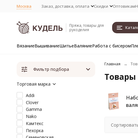
Москва
Заказ, доставка, оплата
Скидки
Оптовикам
Н
Пряжа, товары для
Катал
рукоделия
Вязание
Вышивание
Шитье
Валяние
Работа с бисером
Пл
Главная
Тов
Фильтр подбора
Товары 
Торговая марка
Addi
Набо
Clover
валя
Gamma
Nako
Камтекс
Сортировать
Пехорка
Семеновская