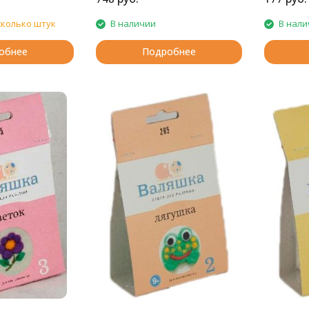
сколько штук
В наличии
В нали
обнее
Подробнее