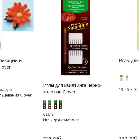
ликаций и
Иглы для
lover
Иглы для квилтинга черно-
ма для
13 × 5 × 0,5
золотые Clover
льцевания Clover
Сталь.
Иглы для квилтинга
руб.
руб.
748
177