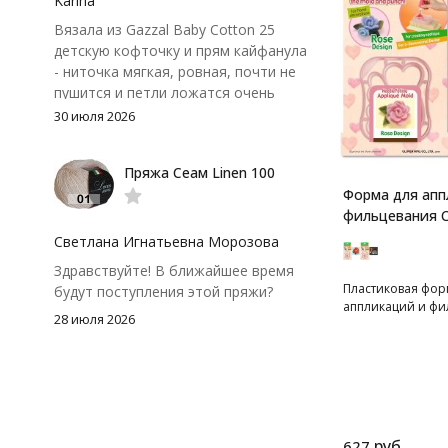
Karina
Вязала из Gazzal Baby Cotton 25
детскую кофточку и прям кайфанула
- ниточка мягкая, ровная, почти не
пушится и петли ложатся очень
аккуратно. После стирки полотно
30 июля 2026
осталось приятным и форму не
потеряло, цвет тоже не стал
Пряжа Сеам Linen 100
тусклее. Единственный нюанс -
Форма для апп
моточки маленькие, расход лучше
фильцевания C
посчитать заранее, а то мне одного
чуть-чуть не хватило))
Светлана Игнатьевна Морозова
Здравствуйте! В ближайшее время
Пластиковая фор
будут поступления этой пряжи?
аппликаций и фи
28 июля 2026
руб.
627