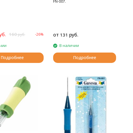
FN-007.
уб.
160
от
руб.
-26%
131
руб.
чии
В наличии
Подробнее
Подробнее