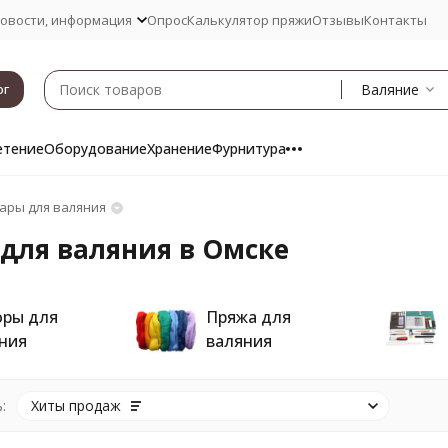
овости, информация
Опрос
Калькулятор пряжи
Отзывы
Контакты
Валяние
ог
етение
Оборудование
Хранение
Фурнитура
ары для валяния
для валяния в Омске
ры для
Пряжа для
ния
валяния
:
Хиты продаж