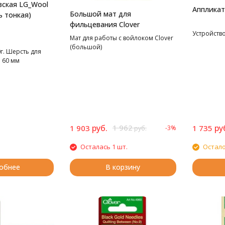
ская LG_Wool
Аппликат
Большой мат для
ь тонкая)
фильцевания Clover
Устройств
Мат для работы с войлоком Clover
(большой)
г. Шерсть для
. 60 мм
руб.
1 962
ру
1 903
1 735
-3%
руб.
Осталась 1 шт.
Остало
обнее
В корзину