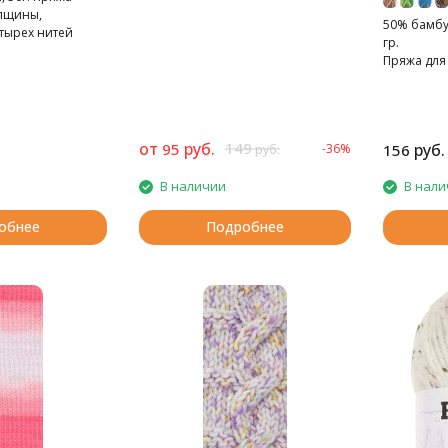
лщины,
50% бамбук
тырех нитей
гр.
Пряжа для
натуральн
от
руб.
149
95
руб.
-36%
156
руб.
В наличии
В нали
обнее
Подробнее