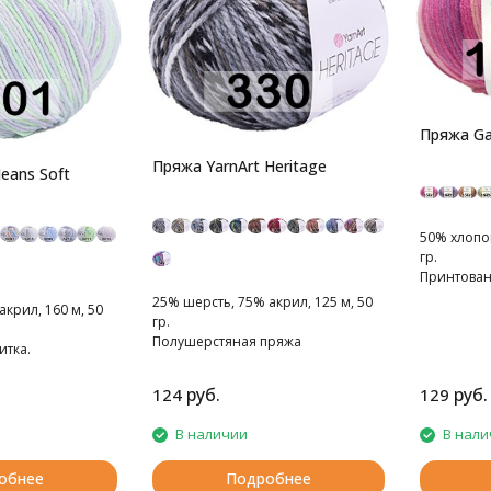
Пряжа Ga
Пряжа YarnArt Heritage
Jeans Soft
50% хлопок
гр.
Принтован
25% шерсть, 75% акрил, 125 м, 50
акрил, 160 м, 50
гр.
Полушерстяная пряжа
итка.
руб.
руб.
124
129
В наличии
В нали
обнее
Подробнее