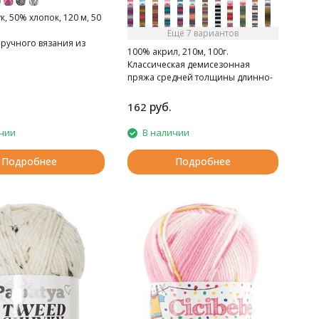
, 50% хлопок, 120 м, 50
Ещё 7 вариантов
 ручного вязания из
100% акрил, 210м, 100г.
ых волокон
Классическая демисезонная
пряжа средней толщины длинно-
секционного крашения.
руб.
162
чии
В наличии
Подробнее
Подробнее