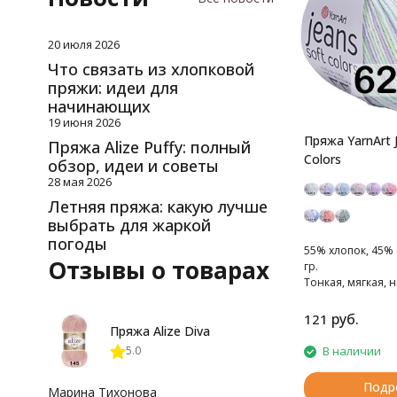
20 июля 2026
Что связать из хлопковой
пряжи: идеи для
начинающих
19 июня 2026
Пряжа YarnArt 
Пряжа Alize Puffy: полный
Colors
обзор, идеи и советы
28 мая 2026
Летняя пряжа: какую лучше
выбрать для жаркой
погоды
55% хлопок, 45% 
Отзывы о товарах
гр.
Тонкая, мягкая, н
руб.
121
Пряжа Alize Diva
5.0
В наличии
Подр
Марина Тихонова