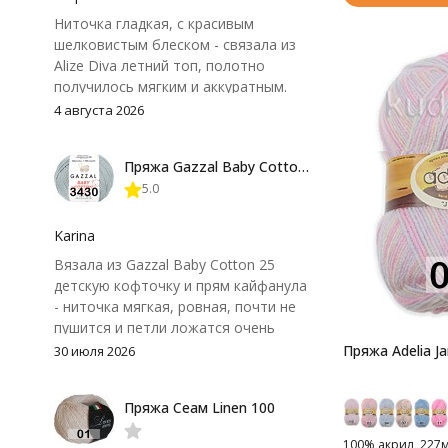
Ниточка гладкая, с красивым
шелковистым блеском - связала из
Alize Diva летний топ, полотно
получилось мягким и аккуратным.
Петли хорошо видны, вяжется
4 августа 2026
довольно быстро, после стирки
форма не поплыла. Единственный
Пряжа Gazzal Baby Cotton 25
нюанс - пряжа немного скользит и
5.0
иногда расслаивается, пришлось
привыкнуть к ней и подобрать
крючок поудобнее.
Karina
Вязала из Gazzal Baby Cotton 25
детскую кофточку и прям кайфанула
- ниточка мягкая, ровная, почти не
пушится и петли ложатся очень
аккуратно. После стирки полотно
Пряжа Adelia J
30 июля 2026
осталось приятным и форму не
потеряло, цвет тоже не стал
Пряжа Сеам Linen 100
тусклее. Единственный нюанс -
моточки маленькие, расход лучше
100% акрил, 227м