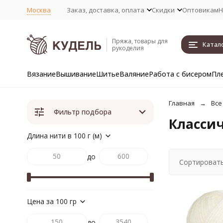
Москва
Заказ, доставка, оплата
Скидки
Оптовикам
Н
Пряжа, товары для
Катал
рукоделия
Вязание
Вышивание
Шитье
Валяние
Работа с бисером
Пл
Главная
Все
Фильтр подбора
Классич
Длина нити в 100 г (м)
до
Сортировать
Цена за 100 гр
до