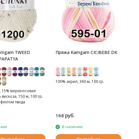
amgarn TWEED
Пряжа Kamgarn CICIBEBE DK
PAPATYA
100% акрил, 360 м, 100 гр.
, 15% мериносовая
 вискоза, 150 м, 100 гр.
ффектом твида
руб.
168
чии
В наличии