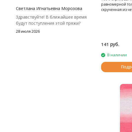
посчитать заранее, а то мне одного
равномерной то
чуть-чуть не хватило))
Светлана Игнатьевна Морозова
скрученная из че
Здравствуйте! В ближайшее время
будут поступления этой пряжи?
28 июля 2026
руб.
141
В наличии
Подр