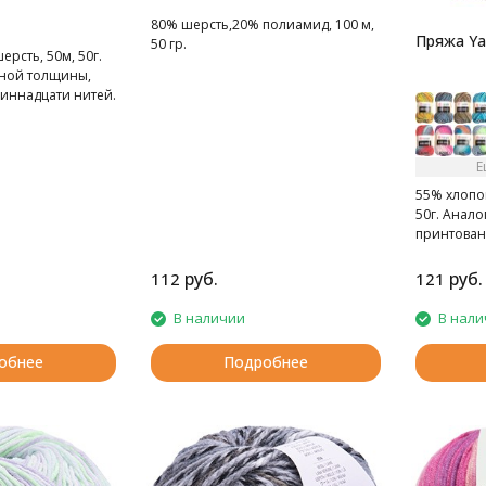
80% шерсть,20% полиамид, 100 м,
Пряжа Yar
50 гр.
ерсть, 50м, 50г.
ной толщины,
диннадцати нитей.
Е
55% хлопок
50г. Анало
принтован
руб.
руб.
112
121
В наличии
В нали
обнее
Подробнее