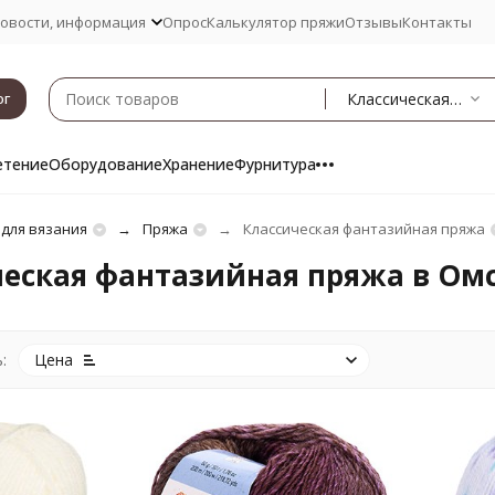
овости, информация
Опрос
Калькулятор пряжи
Отзывы
Контакты
Классическая фантазийная
ог
етение
Оборудование
Хранение
Фурнитура
 для вязания
Пряжа
Классическая фантазийная пряжа
еская фантазийная пряжа в Ом
:
Цена