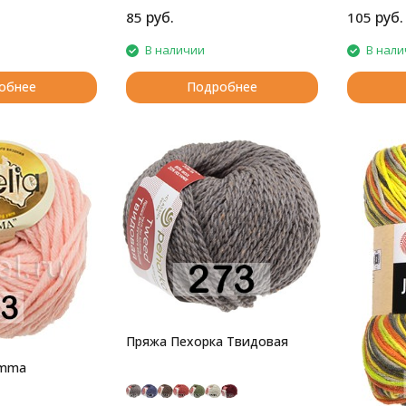
руб.
руб.
85
105
В наличии
В нали
обнее
Подробнее
Пряжа Пехорка Твидовая
Emma