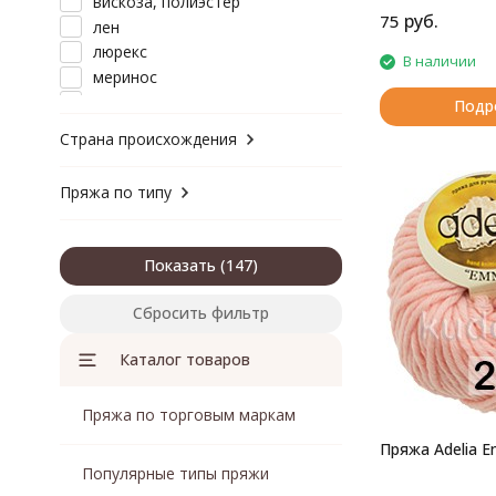
вискоза, полиэстер
руб.
75
лен
люрекс
В наличии
меринос
микрофибра
Подр
полиамид
Страна происхождения
полиэстер
хлопок
Пряжа по типу
хлопок, акрил
хлопок, бамбук
хлопок, вискоза
Показать
хлопок, лен
хлопок, полиамид
Сбросить фильтр
хлопок, полиэстер
хлопок, шелк
Каталог товаров
хлопок, шерсть
шерсть
Пряжа по торговым маркам
шерсть, акрил
Пряжа Adelia 
шерсть, акрил, вискоза
Популярные типы пряжи
шерсть, альпака