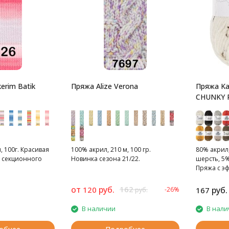
erim Batik
Пряжа Alize Verona
Пряжа K
CHUNKY 
, 100г. Красивая
100% акрил, 210 м, 100 гр.
80% акрил
 секционного
Новинка сезона 21/22.
шерсть, 5%
Пряжа с э
от
руб.
162
120
руб.
-26%
167
руб.
В наличии
В нали