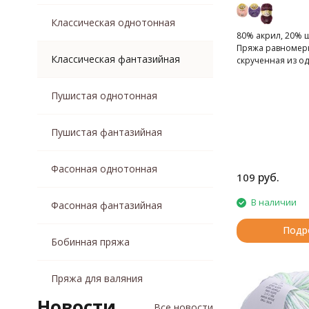
шерсть, вискоза
шерсть, полиамид
Классическая однотонная
80% акрил, 20% ш
шерсть, полиэстер
Пряжа равномер
шерсть, хлопок
Классическая фантазийная
скрученная из о
Пушистая однотонная
Пушистая фантазийная
Фасонная однотонная
руб.
109
В наличии
Фасонная фантазийная
Подр
Бобинная пряжа
Пряжа для валяния
Новости
Все новости