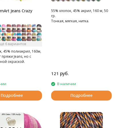
nArt Jeans Crazy
55% хлопок, 45% акрил, 160 м, 50
гр.
Тонкая, мягкая, нитка.
щё 6 вариантов
, 45% полиакрил, 160м,
г пряжи Jeans, но с
ной окраской.
руб.
121
чии
В наличии
Подробнее
Подробнее