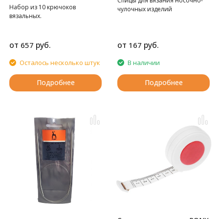
Спицы для вязания носочно-
Набор из 10 крючоков
чулочных изделий
вязальных.
от
руб.
от
руб.
657
167
Осталось несколько штук
В наличии
Подробнее
Подробнее