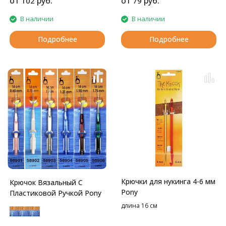
от
руб.
от
руб.
102
79
В наличии
В наличии
Подробнее
Подробнее
Крючки для нукинга 4-6 мм
Крючок Вязальный С
Pony
Пластиковой Ручкой Pony
длина 16 см