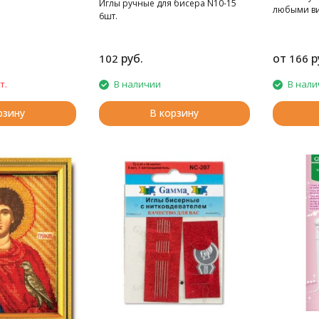
Иглы ручные для бисера N10-15
любыми ви
6шт.
руб.
от
р
102
166
т.
В наличии
В нали
рзину
В корзину