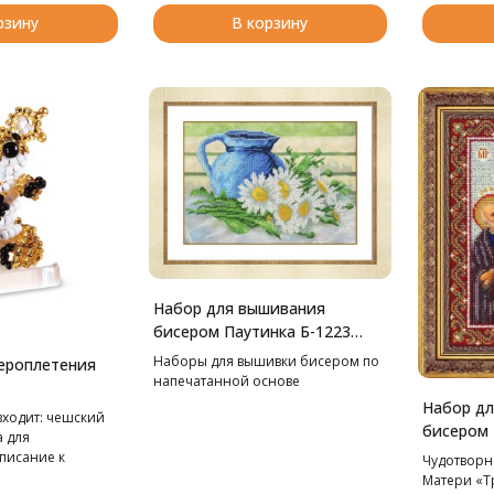
рзину
В корзину
Набор для вышивания
бисером Паутинка Б-1223
Деревенский натюрморт,
Наборы для вышивки бисером по
ероплетения
27*19 см
напечатанной основе
Набор д
входит: чешский
бисером 
а для
Пр.Богор
писание к
Чудотворн
радостей
Матери «Тр