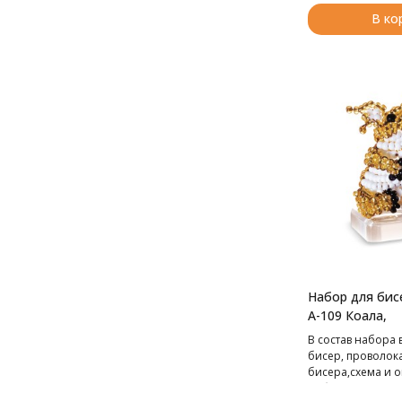
В ко
Набор для бис
А-109 Коала,
В cостав набора 
бисер, проволок
бисера,схема и о
работе.