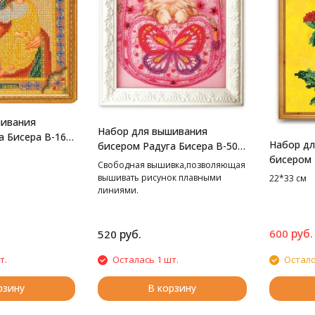
шивания
Набор для вышивания
а Бисера В-163
Набор д
бисером Радуга Бисера В-508
городица,
бисером 
Путешественница, 13*18 см
Свободная вышивка,позволяющая
Фаворит,
вышивать рисунок плавными
22*33 см
линиями.
руб.
руб.
600
520
т.
Осталась 1 шт.
Остало
рзину
В корзину