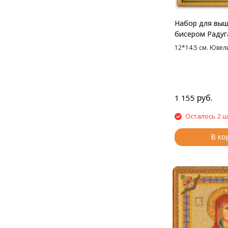
Набор для вы
бисером Радуг
Св. Трифон, 12
12*14.5 см. Юве
руб.
1 155
Осталось 2 ш
В ко