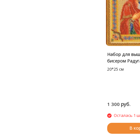
Набор для вы
бисером Радуг
Смоленская бо
20*25 см
20*25 см
руб.
1 300
Осталась 1 ш
В ко