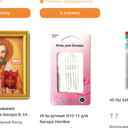
т.
Осталось несколько штук
рзину
В корзину
ИГЛЫ Б
шивания
а Бисера В-347
Иглы ручные N10-15 для
оуст, 12*14.5
бисера Hemline
лирный бисер.
Использую