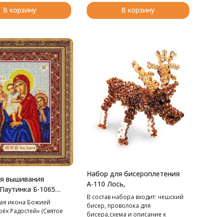
В корзину
В корзину
Набор для бисероплетения
ля вышивания
А-110 Лось,
Паутинка Б-1065
В cостав набора входит: чешский
одица Трех
ая икона Божией
бисер, проволока для
, 20*25 см
ёх Радостей» (Святое
бисера,схема и описание к