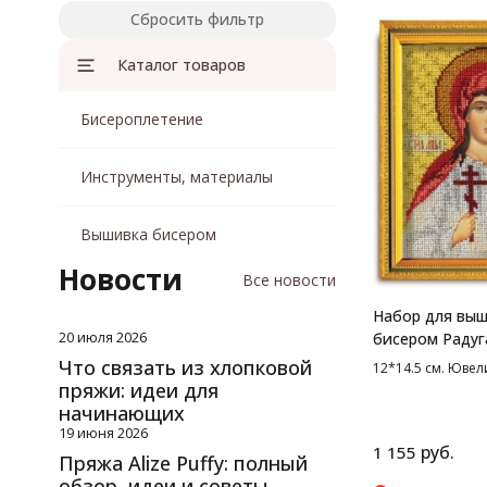
Сбросить фильтр
Каталог товаров
Бисероплетение
Инструменты, материалы
Вышивка бисером
Новости
Все новости
Набор для вы
20 июля 2026
бисером Радуг
Св. Алла, 12*14
Что связать из хлопковой
12*14.5 см. Юве
пряжи: идеи для
начинающих
19 июня 2026
руб.
1 155
Пряжа Alize Puffy: полный
обзор, идеи и советы