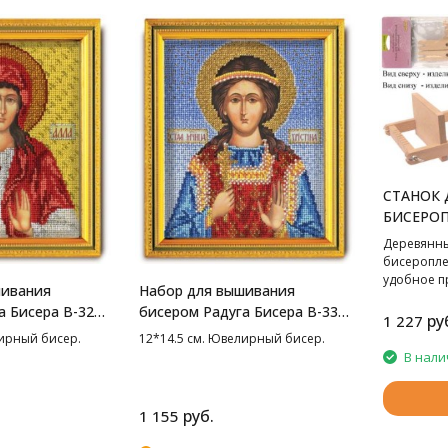
СТАНОК 
БИСЕРОП
Деревянны
бисероплет
удобное п
шивания
Набор для вышивания
которое п
а Бисера В-326
бисером Радуга Бисера В-334
без хлопот
ру
1 227
.5 см
Св. Кристина, 12*14.5 см
замыслова
лирный бисер.
12*14.5 см. Ювелирный бисер.
37,5х10 см.
В нали
руб.
1 155