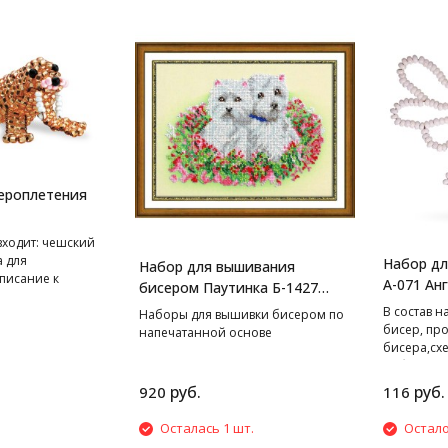
ероплетения
входит: чешский
а для
Набор дл
Набор для вышивания
писание к
А-071 Анг
бисером Паутинка Б-1427
Очаровашки, 18*24 см
В cостав н
Наборы для вышивки бисером по
бисер, пр
напечатанной основе
бисера,сх
работе.
руб.
руб.
920
116
Осталась 1 шт.
Остало