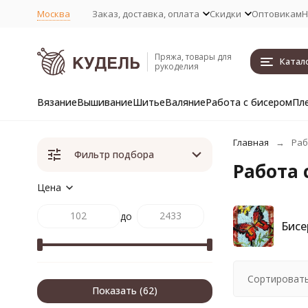
Москва
Заказ, доставка, оплата
Скидки
Оптовикам
Н
Пряжа, товары для
Катал
рукоделия
Вязание
Вышивание
Шитье
Валяние
Работа с бисером
Пл
Главная
Раб
Фильтр подбора
Работа 
Цена
до
Бисе
Сортировать
Показать