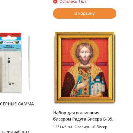
Осталась 1 шт.
В корзину
ИСЕРНЫЕ GAMMA
Набор для вышивания
бисером Радуга Бисера В-350
Св. Роман, 12*14.5 см
12*14.5 см. Ювелирный бисер.
тся для работы с