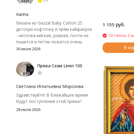
5.0
иногда расслаивается, пришлось
привыкнуть к ней и подобрать
крючок поудобнее.
Karina
Вязала из Gazzal Baby Cotton 25
руб.
1 155
детскую кофточку и прям кайфанула
- ниточка мягкая, ровная, почти не
Осталось 2 ш
пушится и петли ложатся очень
В ко
аккуратно. После стирки полотно
30 июля 2026
осталось приятным и форму не
потеряло, цвет тоже не стал
Пряжа Сеам Linen 100
тусклее. Единственный нюанс -
моточки маленькие, расход лучше
посчитать заранее, а то мне одного
чуть-чуть не хватило))
Светлана Игнатьевна Морозова
Здравствуйте! В ближайшее время
будут поступления этой пряжи?
28 июля 2026