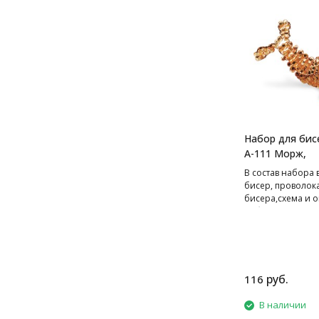
Набор для бис
А-111 Морж,
В cостав набора 
бисер, проволок
бисера,схема и о
работе.
руб.
116
В наличии