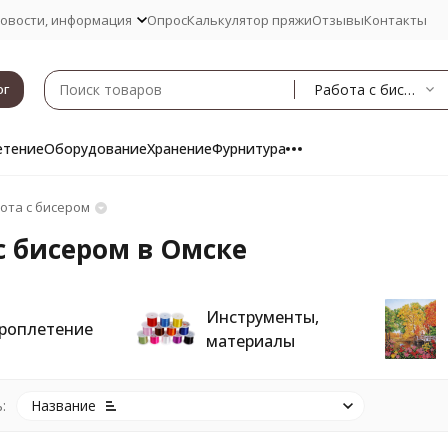
овости, информация
Опрос
Калькулятор пряжи
Отзывы
Контакты
Работа с бисером
ог
етение
Оборудование
Хранение
Фурнитура
ота с бисером
с бисером в Омске
Инструменты,
роплетение
материалы
:
Название