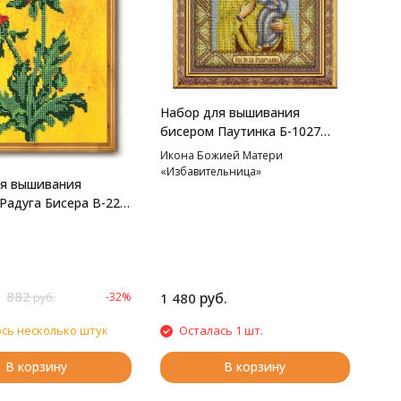
Набор для вышивания
бисером Паутинка Б-1027
Пресвятая Богородица
Икона Божией Матери
Избавительница, 20*25 см
«Избавительница»
ля вышивания
Радуга Бисера В-220
 22*33 см
882
руб.
-32%
1 480
руб.
сь несколько штук
Осталась 1 шт.
В корзину
В корзину