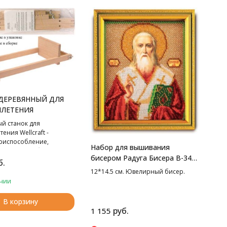
ДЕРЕВЯННЫЙ ДЛЯ
ЛЕТЕНИЯ
й станок для
ения Wellcraft -
риспособление,
Набор для вышивания
оможет Вам быстро и
бисером Радуга Бисера В-346
 создавать самые
б.
Св. Дионисий, 12*14.5 см
тые орнаменты. Размер
12*14.5 см. Ювелирный бисер.
чии
В корзину
руб.
1 155