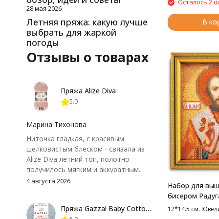
Осталось 2 ш
28 мая 2026
Летняя пряжа: какую лучше
В ко
выбрать для жаркой
погоды
Отзывы о товарах
Пряжа Alize Diva
5.0
Марина Тихонова
Ниточка гладкая, с красивым
шелковистым блеском - связала из
Alize Diva летний топ, полотно
получилось мягким и аккуратным.
Петли хорошо видны, вяжется
4 августа 2026
Набор для вы
довольно быстро, после стирки
бисером Радуг
форма не поплыла. Единственный
Св. Иоанн Злат
Пряжа Gazzal Baby Cotton 25
12*14.5 см. Юве
нюанс - пряжа немного скользит и
см