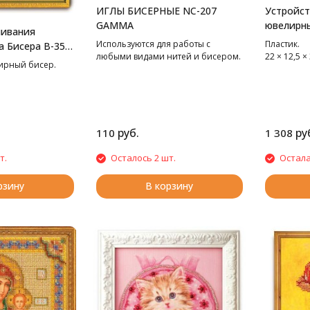
ИГЛЫ БИСЕРНЫЕ NC-207
Устройст
GAMMA
ювелирны
шивания
Clover
Используются для работы с
Пластик.
а Бисера В-352
любыми видами нитей и бисером.
22 × 12,5 ×
*14.5 см
лирный бисер.
руб.
ру
110
1 308
т.
Осталось 2 шт.
Остала
рзину
В корзину