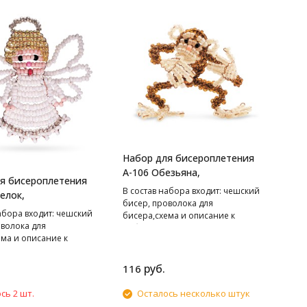
Набор для бисероплетения
А-106 Обезьяна,
я бисероплетения
В cостав набора входит: чешский
елок,
бисер, проволока для
абора входит: чешский
бисера,схема и описание к
оволока для
работе.
ема и описание к
руб.
116
сь 2 шт.
Осталось несколько штук