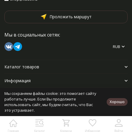
Проложить маршрут
Мы в социальных сетях:
RUB
Каталог товаров
Информация
Мы сохраняем файлы cookie: это помогает сайту
Прочее
работать лучше. Если Вы продолжите
Хорошо
использовать сайт, мы будем считать, что Вас
это устраивает.
Политика персональных данных
Карта сайта
Разработано в
bodysite.ru
Главная
Каталог
Корзина
Избранное
Войти