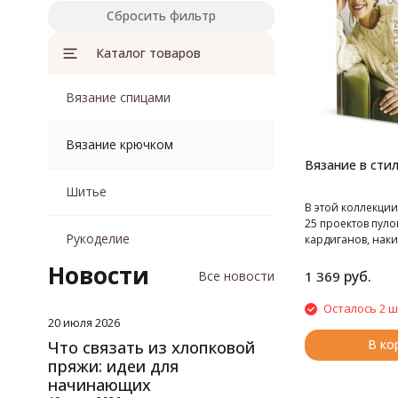
Сбросить фильтр
Каталог товаров
Вязание спицами
Вязание крючком
Вязание в стил
Шитье
В этой коллекции
25 проектов пуло
Рукоделие
кардиганов, наки
также аксессуаро
Новости
ведущих дизайне
руб.
Все новости
1 369
Все модели разр
трендовых расцве
Осталось 2 ш
выполнены пряж
20 июля 2026
качества (вы все
В ко
Что связать из хлопковой
подобрать аналог
пряжи: идеи для
приведены полны
начинающих
характеристики н