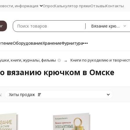
овости, информация
Опрос
Калькулятор пряжи
Отзывы
Контакты
Вязание крючком
ог
етение
Оборудование
Хранение
Фурнитура
ушки, книги, журналы, фильмы
Книги по рукоделию и творчес
по вязанию крючком в Омске
:
Хиты продаж