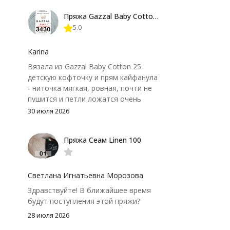
форма не поплыла. Единственный
Пряжа Gazzal Baby Cotton 25
нюанс - пряжа немного скользит и
5.0
иногда расслаивается, пришлось
привыкнуть к ней и подобрать
крючок поудобнее.
Karina
Вязала из Gazzal Baby Cotton 25
детскую кофточку и прям кайфанула
- ниточка мягкая, ровная, почти не
пушится и петли ложатся очень
аккуратно. После стирки полотно
30 июля 2026
осталось приятным и форму не
потеряло, цвет тоже не стал
Пряжа Сеам Linen 100
тусклее. Единственный нюанс -
моточки маленькие, расход лучше
посчитать заранее, а то мне одного
чуть-чуть не хватило))
Светлана Игнатьевна Морозова
Здравствуйте! В ближайшее время
будут поступления этой пряжи?
28 июля 2026