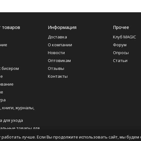
г товаров
Информация
Прочее
Доставка
Клуб MAGIC
ние
О компании
Форум
Новости
Опросы
Оптовикам
Статьи
с бисером
Отзывы
ие
Контакты
ование
ие
ура
, книги, журналы,
а для ухода
альные товары для
ия
 работать лучше. Если Вы продолжите использовать сайт, мы будем с