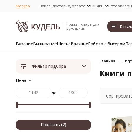
Москва
Заказ, доставка, оплата
Скидки
Оптовикам
Н
Пряжа, товары для
Катал
рукоделия
Вязание
Вышивание
Шитье
Валяние
Работа с бисером
Пл
Главная
Игр
Фильтр подбора
Книги 
Цена
до
Сортировать
Показать