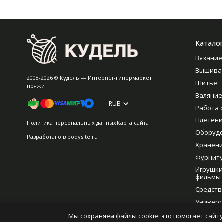
Катало
Вязание
Вышива
2008-2026 © Кудель — Интернет-гипермаркет
Шитье
пряжи
Валяние
RUB
Работа 
Плетен
Политика персональных данных
Карта сайта
Оборуд
Разработано в
bodysite.ru
Хранен
Фурнит
Игрушки
фильмы
Средств
Универс
рукодел
Мы сохраняем файлы cookie: это помогает сайту