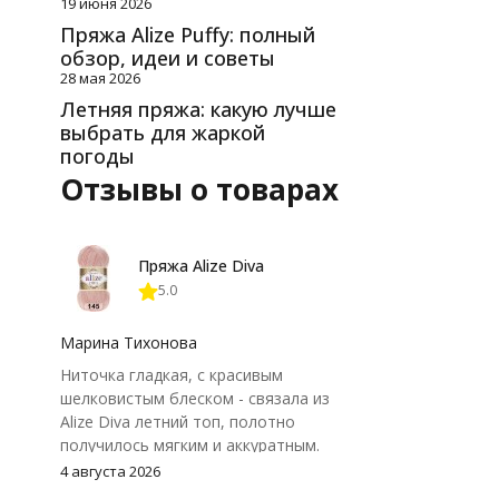
Шикарные объем
19 июня 2026
лаконичность лиц
Пряжа Alize Puffy: полный
этой книге кажд
обзор, идеи и советы
вязания найдет пр
28 мая 2026
Летняя пряжа: какую лучше
выбрать для жаркой
погоды
Отзывы о товарах
Пряжа Alize Diva
5.0
Марина Тихонова
Ниточка гладкая, с красивым
шелковистым блеском - связала из
Alize Diva летний топ, полотно
получилось мягким и аккуратным.
Петли хорошо видны, вяжется
4 августа 2026
довольно быстро, после стирки