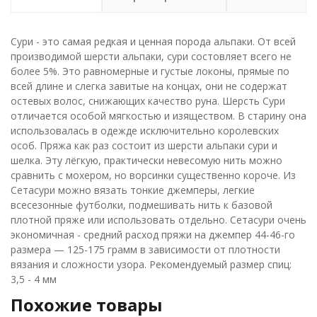
Сури - это самая редкая и ценная порода альпаки. От всей
производимой шерсти альпаки, сури состовляет всего не
более 5%. Это равномерные и густые локоны, прямые по
всей длине и слегка завитые на концах, они не содержат
остевых волос, снижающих качество руна. Шерсть Сури
отличается особой мягкостью и изяществом. В старину она
использовалась в одежде исключительно королевских
особ. Пряжа как раз состоит из шерсти альпаки сури и
шелка. Эту лёгкую, практически невесомую нить можно
сравнить с мохером, но ворсинки существенно короче. Из
Сетасури можно вязать тонкие джемперы, легкие
всесезонные футболки, подмешивать нить к базовой
плотной пряже или использовать отдельно. Сетасури очень
экономичная - средний расход пряжи на джемпер 44-46-го
размера — 125-175 грамм в зависимости от плотности
вязания и сложности узора. Рекомендуемый размер спиц:
3,5 - 4 мм
Похожие товары