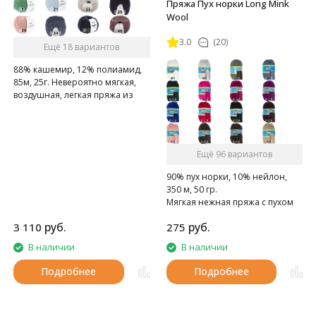
Пряжа Пух норки Long Mink
Wool
3.0
(20)
Ещё 18 вариантов
88% кашемир, 12% полиамид,
85м, 25г. Невероятно мягкая,
воздушная, легкая пряжа из
шикарного кашемира
Ещё 96 вариантов
90% пух норки, 10% нейлон,
350 м, 50 гр.
Мягкая нежная пряжа с пухом
норки.
руб.
руб.
3 110
275
В наличии
В наличии
Подробнее
Подробнее