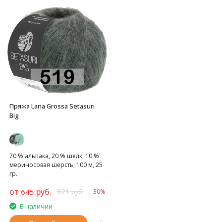
Пряжа Lana Grossa Setasuri
Big
70 % альпака, 20 % шелк, 10 %
мериносовая шерсть, 100 м, 25
гр.
от
руб.
921
645
-30%
руб.
В наличии