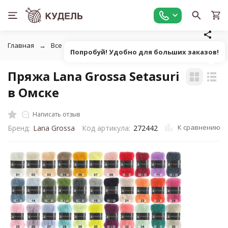
Главная
Все для вязания
Пряжа
Пушистая однотонна
Попробуй! Удобно для больших заказов!
Пряжа Lana Grossa Setasuri
в Омске
Написать отзыв
К сравнению
Бренд:
Lana Grossa
Код артикула:
272442