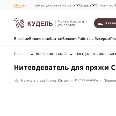
Москва
Заказ, доставка, оплата
Скидки
Оптовикам
Н
Пряжа, товары для
Катал
рукоделия
Вязание
Вышивание
Шитье
Валяние
Работа с бисером
Пл
Главная
Все для вязания
Инструменты для вязан
Нитевдеватель для пряжи Cl
К сравнению
Подели
Бренд:
Clover
Написать отзыв