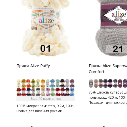
Пряжа Alize Puffy
Пряжа Alize Superw
Comfort
75% шерсть суперуош
полиамид, 420 м, 100 г
Ещё 49 вариантов
Подходит для носков
100% микрополиэстер, 9.2м, 100г.
тапочек, шарфов, шапо
Пряжа для вязания руками.