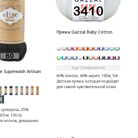
1
п
Пряжа Gazzal Baby Cotton
Ещё 20 вариантов
e Superwash Artisan
60% хлопок, 40% акрил, 165м, 50г.
Детская пряжа, которая подойдет
для самой чувствительной кожи
 суперуош, 25%
20 м, 100 гр.
ля носков, домашних
рфов, шапок и т.д.