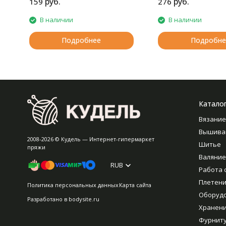
руб.
руб.
159
276
В наличии
В наличии
Подробнее
Подробне
Катало
Вязание
Вышива
2008-2026 © Кудель — Интернет-гипермаркет
Шитье
пряжи
Валяние
RUB
Работа 
Плетен
Политика персональных данных
Карта сайта
Оборуд
Разработано в
bodysite.ru
Хранен
Фурнит