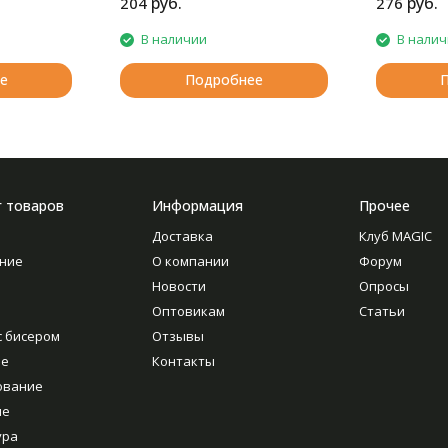
руб.
руб.
204
276
В наличии
В нали
е
Подробнее
г товаров
Информация
Прочее
Доставка
Клуб MAGIC
ние
О компании
Форум
Новости
Опросы
Оптовикам
Статьи
с бисером
Отзывы
ие
Контакты
ование
ие
ура