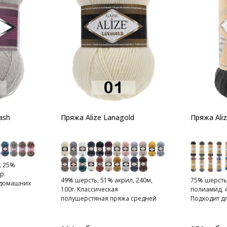
ash
Пряжа Alize Lanagold
Пряжа Aliz
, 25%
р.
49% шерсть, 51% акрил, 240м,
75% шерсть
, домашних
100г. Классическая
полиамид, 4
к и т.д.
полушерстяная пряжа средней
Подходит д
толщины.
тапочек, ша