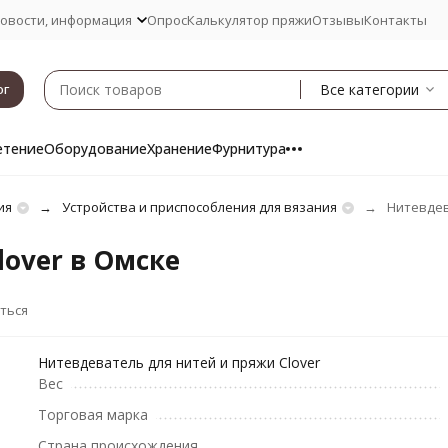
овости, информация
Опрос
Калькулятор пряжи
Отзывы
Контакты
Все категории
ог
етение
Оборудование
Хранение
Фурнитура
ия
Устройства и приспособления для вязания
Нитевдев
over в Омске
ться
Нитевдеватель для нитей и пряжи Clover
Вес
Торговая марка
Страна происхождения