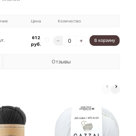
ичие
Цена
Количество
612
шт.
В корзину
руб.
Отзывы
П