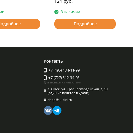
руб.
121
1
чии
В наличии
Подробнее
Подробнее
Контакты
+7 (495) 134-11-99
+7 (727) 312-34-05
Для звонков из Казахстана
г. Омск, ул. Красногвардейская, д. 59
(один из пунктов выдачи)
shop@kudel.ru